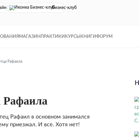
айн кинотеатр
Бизнес-клуб
ДОВАНИЯ
МАГАЗИН
ПРАКТИКИ
КУРСЫ
КНИГИ
ФОРУМ
отца Рафаила
Н
 Рафаила
 отец Рафаил в основном занимался
ему приезжал. И все. Хотя нет!