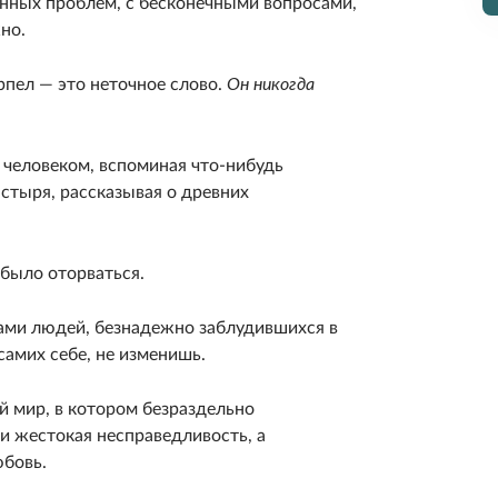
нных проблем, с бесконечными вопросами,
но.
рпел — это неточное слово.
Он никогда
 человеком, вспоминая что-нибудь
стыря, рассказывая о древних
 было оторваться.
рами людей, безнадежно заблудившихся в
самих себе, не изменишь.
й мир, в котором безраздельно
и жестокая несправедливость, а
юбовь.