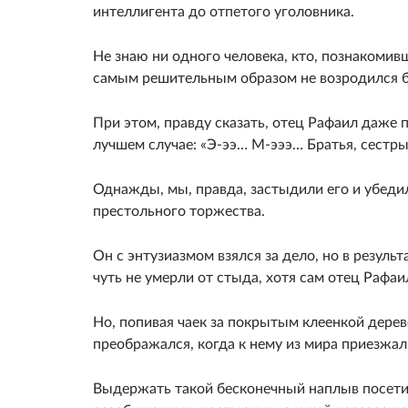
интеллигента до отпетого уголовника.
Не знаю ни одного человека, кто, познакомив
самым решительным образом не возродился б
При этом, правду сказать, отец Рафаил даже п
лучшем случае: «Э‑ээ… М‑эээ… Братья, сестры
Однажды, мы, правда, застыдили его и убеди
престольного торжества.
Он с энтузиазмом взялся за дело, но в резуль
чуть не умерли от стыда, хотя сам отец Рафа
Но, попивая чаек за покрытым клеенкой дере
преображался, когда к нему из мира приезжа
Выдержать такой бесконечный наплыв посетите