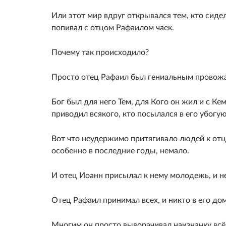
Или этот мир вдруг открывался тем, кто сиде
попивал с отцом Рафаилом чаек.
Почему так происходило?
Просто отец Рафаил был гениальным провожа
Бог был для него Тем, для Кого он жил и с Ке
приводил всякого, кто посылался в его убогу
Вот что неудержимо притягивало людей к отцу
особенно в последние годы, немало.
И отец Иоанн присылал к нему молодежь, и н
Отец Рафаил принимал всех, и никто в его до
Многим он просто выворачивал наизнанку всё