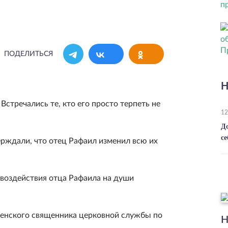
ПОДЕЛИТЬСЯ
Н
Встречались те, кто его просто терпеть не
12
Д
се
ерждали, что отец Рафаил изменил всю их
 воздействия отца Рафаила на души
венского священника церковной службы по
Н