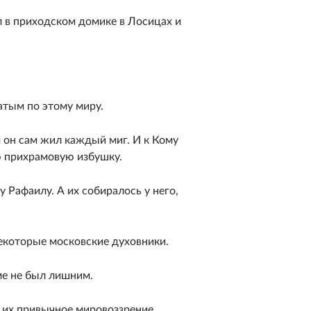
л в приходском домике в Лосицах и
тым по этому миру.
м он сам жил каждый миг. И к Кому
ю прихрамовую избушку.
 Рафаилу. А их собиралось у него,
екоторые московские духовники.
ме не был лишним.
 их привычное мировоззрение.