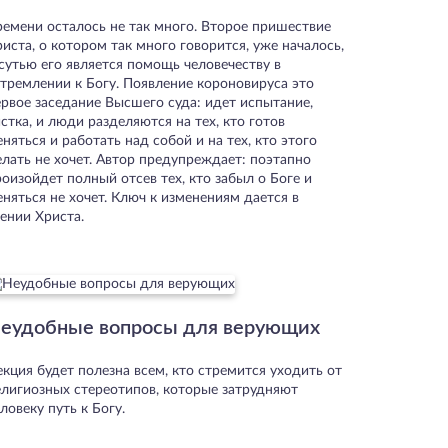
ремени осталось не так много. Второе пришествие
иста, о котором так много говорится, уже началось,
 сутью его является помощь человечеству в
стремлении к Богу. Появление короновируса это
ервое заседание Высшего суда: идет испытание,
стка, и люди разделяются на тех, кто готов
няться и работать над собой и на тех, кто этого
елать не хочет. Автор предупреждает: поэтапно
оизойдет полный отсев тех, кто забыл о Боге и
няться не хочет. Ключ к изменениям дается в
ении Христа.
еудобные вопросы для верующих
кция будет полезна всем, кто стремится уходить от
елигиозных стереотипов, которые затрудняют
ловеку путь к Богу.