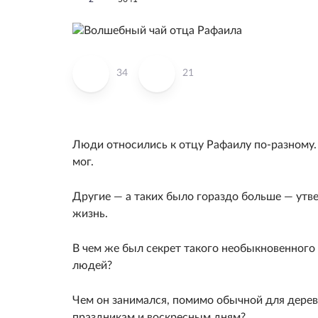
34
21
Люди относились к отцу Рафаилу по-разному. 
мог.
Другие — а таких было гораздо больше — утв
жизнь.
В чем же был секрет такого необыкновенного
людей?
Чем он занимался, помимо обычной для дере
праздникам и воскресным дням?