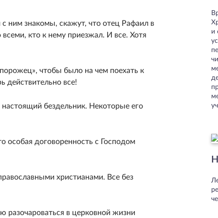
В
Хр
л с ним знакомы, скажут, что отец Рафаил в
и
 всеми, кто к нему приезжал. И все. Хотя
у
п
чи
ме
порожец», чтобы было на чем поехать к
д
рь действительно все!
пр
ме
й настоящий бездельник. Некоторые его
уч
то особая договоренность с Господом
Н
 православными христианами. Все без
Ле
р
че
ю разочароваться в церковной жизни