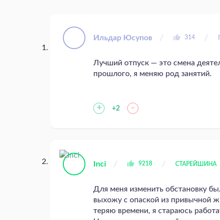
Ильдар Юсупов
314
Лучший отпуск — это смена деятел
прошлого, я меняю род занятий.
+
-
+2
Inci
9218
СТАРЕЙШИНА
Для меня изменить обстановку был
выхожу с опаской из привычной жиз
теряю времени, я стараюсь работа