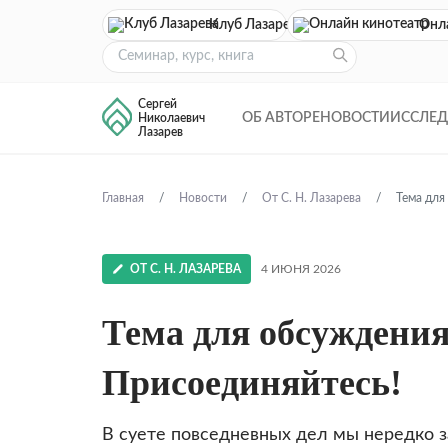
Клуб Лазарева
Онл
Сергей
ОБ АВТОРЕ
НОВОСТИ
ИССЛЕ
Николаевич
Лазарев
Главная
Новости
От С. Н. Лазарева
Тема для
ОТ С. Н. ЛАЗАРЕВА
4 ИЮНЯ 2026
Тема для обсуждени
Присоединяйтесь!
В суете повседневных дел мы нередко 