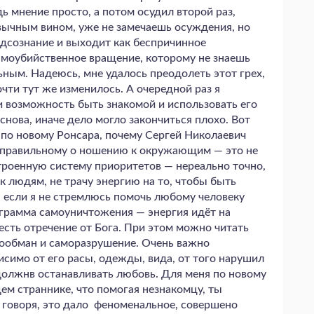
едь мнение просто, а потом осудил второй раз,
ивычным вином, уже не замечаешь осуждения, но
одсознание и выходит как беспричинное
самоубийственное вращение, которому не знаешь
ьным. Надеюсь, мне удалось преодолеть этот грех,
очти тут же изменилось. А очередной раз я
и возможность быть знакомой и использовать его
снова, иначе дело могло закончиться плохо. Вот
 по новому Ронсара, почему Сергей Николаевич
е правильному о ношению к окружающим — это не
троенную систему приоритетов — нереально точно,
 к людям, не трачу энергию на то, чтобы быть
, если я не стремлюсь помочь любому человеку
ограмма самоуничтожения — энергия идёт на
 есть отречение от Бога. При этом можно читать
мообман и саморазрушение. Очень важно
висимо от его расы, одежды, вида, от того нарушил
 должнв останавливать любовь. Для меня по новому
ем страннике, что помогая незнакомцу, ты
 говоря, это дало феноменальное, совершено