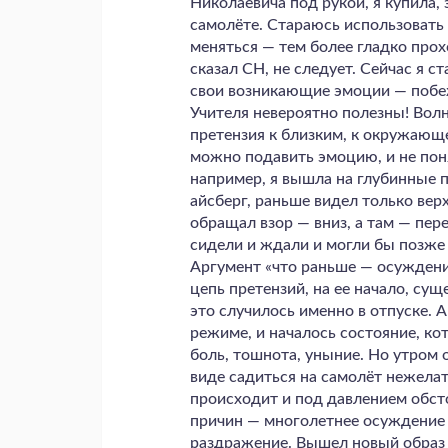
Николаевича под рукой, я купила,
самолёте. Стараюсь использовать 
меняться — тем более гладко прох
сказал СН, не следует. Сейчас я с
свои возникающие эмоции — побеж
Учителя невероятно полезны! Вол
претензия к близким, к окружающ
можно подавить эмоцию, и не понят
например, я вышла на глубинные п
айсберг, раньше видел только верх
обращал взор — вниз, а там — пер
сидели и ждали и могли бы позж
Аргумент «что раньше — осуждени
цепь претензий, на ее начало, су
это случилось именно в отпуске. 
режиме, и началось состояние, ко
боль, тошнота, уныние. Но утром 
виде садиться на самолёт нежела
происходит и под давлением обс
причин — многолетнее осуждение 
раздражение. Вышел новый образ с