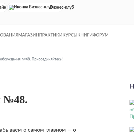
айн кинотеатр
Бизнес-клуб
ДОВАНИЯ
МАГАЗИН
ПРАКТИКИ
КУРСЫ
КНИГИ
ФОРУМ
 обсуждения №48. Присоединяйтесь!
Н
я №48.
забываем о самом главном — о