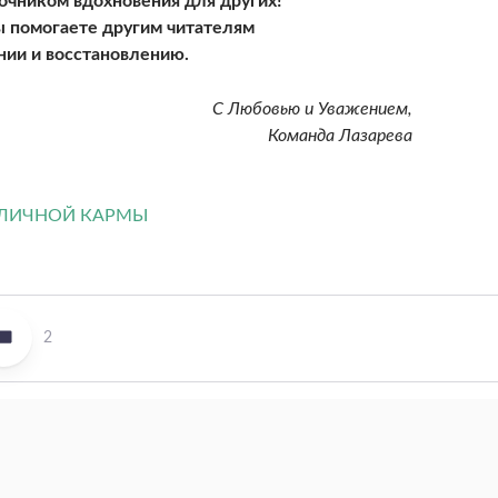
точником вдохновения для других!
 помогаете другим читателям
онии и восстановлению.
С Любовью и Уважением,
Команда Лазарева
2