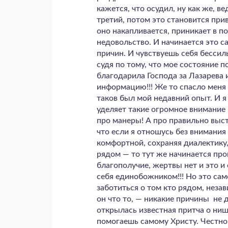
кажется, что осудил, ну как же, в
третий, потом это становится пр
оно накапливается, приникает в п
недовольство. И начинается это 
причин. И чувствуешь себя бессил
судя по тому, что мое состояние п
благодарила Господа за Лазарева 
информацию!!! Же то спасло меня 
таков был мой недавний опыт. И я
уделяет такие огромное внимани
про манеры! А про правильно выс
что если я отношусь без внимания
комфортной, сохраняя диалектику
рядом — то тут же начинается пр
благополучие, жертвы нет и это и
себя единобожником!!! Но это са
заботиться о том кто рядом, неза
он что то, — никакие причины не
открылась известная притча о нищ
помогаешь самому Христу. Честно