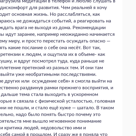
 загрузила медитации в телефон и люблю слушать в
дискомфорт для развития. Чем реальней я хочу
одит основная жизнь. Но расслабляться, как
тараюсь не дожидаться событий, а реагировать на
дать врага не выходя из дома. Рекомендации
ны идут заранее, например неожиданно начинается
ему миру, и просто перестать осуждать опасно —
ь какие послание о себе она несёт. Вот так,
ретензии к людям, и ощутила их в объеме- как
ушку, и вдруг посмотрел туда, куда раньше не
еплетение претензий из разных тем. И они там
е выйти уже необратимыми последствиями.
е других или осуждение себя» я смогла выйти на
щественно раздвинув рамки прежнего восприятия, и
А дальше тема стала выходить в ускоренном
торые я связала с физической усталостью, головная
они не пошли, и стало ещё хуже — шатало. В таком
тельно, надо было понять быстро почему это
тоятельств мне вышло мгновенное понимание
и критика людей, недовольство ими и
ебя самой в прошлом. И сразу же я поняла что