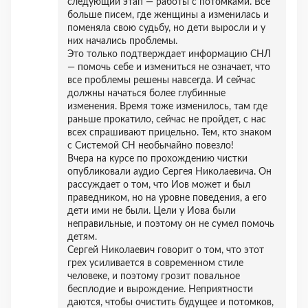
следующий этап — работы с потомками. Все
больше писем, где женщины а изменилась и
поменяла свою судьбу, но дети выросли и у
них начались проблемы.
Это только подтверждает информацию СНЛ
— помочь себе и измениться не означает, что
все проблемы решены навсегда. И сейчас
должны начаться более глубинные
изменения. Время тоже изменилось, там где
раньше прокатило, сейчас не пройдет, с нас
всех спрашивают прицельно. Тем, кто знаком
с Системой СН необычайно повезло!
Вчера на курсе по прохождению чистки
опубликовали аудио Сергея Николаевича. Он
рассуждает о том, что Иов может и был
праведником, но на уровне поведения, а его
дети ими не были. Цели у Иова были
неправильные, и поэтому он не сумел помочь
детям.
Сергей Николаевич говорит о том, что этот
грех усиливается в современном стиле
человеке, и поэтому грозит повальное
бесплодие и вырождение. Неприятности
даются, чтобы очистить будущее и потомков,