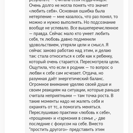
результате — считала себя неудачницей.
Очень долго не могла понять что значит
«любить себя». Основная ошибка была
нетерпение — мне казалось, что раз понял, то
можно и нужно выполнять. Но подсознание
вообще не успевало. Все вышеперечисленное
— правда. Сейчас мало кто умеет любить
себя, тк любовь давно подменили
удовольствием, утеряли цели и смысл. Я
сейчас заново работаю над этим, и делаю
так: стала относиться к себе как к ребенку,
который очень старается. Пересмотрела цели.
Ощутила, что если я родник — то вопрос о
любви к себе сам исчезает. Отдача, но
разумная даёт энергетический баланс.
Огромное внимание уделяю своей душе и
своим реакциям на ситуации, которые раньше
считала неприятными — там точка роста. В
такие моменты надо не жалеть себя и
охранять от тс, а помогать меняться.
Переслушиваю практики «любовь к себе»,
«прощение» и «гармония в семье „- две
последние с фокусом на себе. Вместо
“простить другого»- представить этим