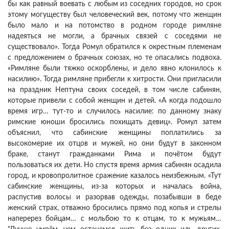
бы как равный воевать с любым из соседних городов, но срок
этому могуществу был человеческий век, потому что женщин
было мало и на потомство в родном городе римляне
надеяться не могли, а брачных связей с соседями не
существовало». Тогда Ромул обратился к окрестным племенам
с предложением о брачных союзах, но те опасались подвоха.
«Римляне были тяжко оскорблены, и дело явно клонилось к
насилию». Тогда римляне прибегли к хитрости. Они пригласили
на праздник Нептуна своих соседей, в том числе сабинян,
которые привели с собой женщин и детей. «А когда подошло
время игр… тут-то и случилось насилие: по данному знаку
римские юноши бросились похищать девиц». Ромул затем
объяснил, что сабинские женщины поплатились за
высокомерие их отцов и мужей, но они будут в законном
браке, станут гражданками Рима и почётом будут
пользоваться их дети. Но спустя время армия сабинян осадила
город, и кровопролитное сражение казалось неизбежным. «Тут
сабинские женщины, из-за которых и началась война,
распустив волосы и разорвав одежды, позабывши в беде
женский страх, отважно бросились прямо под копья и стрелы
наперерез бойцам… с мольбою то к отцам, то к мужьям…