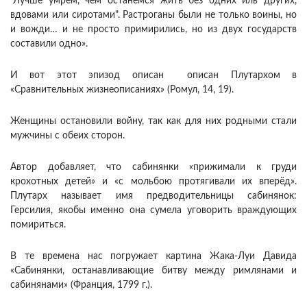
"Лучше умрём, чем останемся жить без одних иль других,
вдовами или сиротами". Растроганы были не только воины, но
и вожди… и не просто примирились, но из двух государств
составили одно».
И вот этот эпизод описан описан Плутархом в
«Сравнительных жизнеописаниях» (Ромул, 14, 19).
Женщины остановили войну, так как для них родными стали
мужчины с обеих сторон.
Автор добавляет, что сабинянки «прижимали к груди
крохотных детей» и «с мольбою протягивали их вперёд».
Плутарх называет имя предводительницы сабинянок:
Герсилия, якобы именно она сумела уговорить враждующих
помириться.
В те времена нас погружает картина Жака-Луи Давида
«Сабинянки, останавливающие битву между римлянами и
сабинянами» (Франция, 1799 г.).