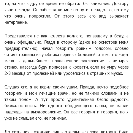
то, на что в другое время не обратил бы внимания. Доктору
явно некогда. Он забежал ко мне по пути, ненадолго, потому
что очень попросили. От этого весь его вид выражает
нетерпение.
Представился не как коллега коллеге, попавшему в беду, а
очень официально. Глядя в сторону (даже не осмотрев меня
предварительно), начал говорить ровным голосом, словно
читая страницы из учебника нервных болезней, о том, что ждет
меня в дальнейшем: пожизненное заключение в четырех
стенах, навсегда буду прикован к кровати, если не умру через
2-3 месяца от пролежней или уросепсиса в страшных муках.
Слушая его, я не верил своим ушам. Правда, нечто подобное
говорили и мои лечащие врачи, но не такими словами и не
таким тоном. А тут просто удивительная беспощадность,
безжалостность. Ни одного ободряющего слова, ни капли
надежды на выздоровление. Он все говорил и говорил, но я
уже не слышал его, не понимал.
До сознания доходили лишь отдельные слова, которые били