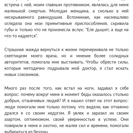
встреча с ней, моим главным противником, являлась для меня
маленькой смертью. Молодая женщина, а сколько в ней
нескрываемого равнодушия. Вспоминаю, как насмешливо
оглядела она мои примитивные приспособления, скривила
губы и только что не произнесла вслух: "Еле дышит, а еще на
что-то надеется".
Страшная жажда вернуться к жизни перечеркивала не только
скептицизм моего врача, но и мнение более солидных
авторитетов, помогала мне выстаивать. Чтобы обрести силы,
которые методично подрывала мой доктор, я стал искать
новых союзников.
Много раз после того, как встал на ноги, задавал я себе
вопрос: почему вокруг меня в момент беды оказалось столько
добрых, отзывчивых людей? И я нашел ответ на этот вопрос:
люди помогали мне только потому, что видели, как отчаянно
дрался я со своим недугом. Я увлек и заразил их своим
азартом, оптимизмом, своей уверенностью в успехе. Они
поверили в меня и охотно, не жалея сил и времени, помогали
выбираться из бездны.