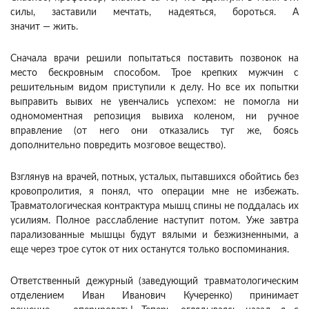
силы, заставили мечтать, надеяться, бороться. А
значит — жить.
Сначала врачи решили попытаться поставить позвонок на
место бескровным способом. Трое крепких мужчин с
решительным видом приступили к делу. Но все их попытки
выправить вывих не увенчались успехом: не помогла ни
одномоментная репозиция вывиха коленом, ни ручное
вправление (от него они отказались туг же, боясь
дополнительно повредить мозговое вещество).
Взглянув на врачей, потных, усталых, пытавшихся обойтись без
кровопролития, я понял, что операции мне не избежать.
Травматологическая контрактура мышц спины не поддалась их
усилиям. Полное расслабление наступит потом. Уже завтра
парализованные мышцы будут вялыми и безжизненными, а
еще через трое суток от них останутся только воспоминания.
Ответственный дежурный (заведующий травматологическим
отделением Иван Иванович Кучеренко) принимает