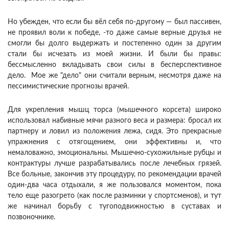
Но убежден, что если бы вёл себя по-другому — был пассивен,
не проявил воли к победе, -то даже самые верные друзья не
смогли бы долго выдержать и постепенно один за другим
стали бы исчезать из моей жизни. И были бы правы:
бессмысленно вкладывать свои силы в бесперспективное
дело. Мое же "дело" они считали верным, несмотря даже на
пессимистические прогнозы врачей.
Для укрепления мышц торса (мышечного корсета) широко
использовал набивные мячи разного веса и размера: бросал их
партнеру и ловил из положения лежа, сидя. Это прекрасные
упражнения с отягощением, они эффективны и, что
немаловажно, эмоциональны. Мышечно-сухожильные рубцы и
контрактуры лучше разрабатывались после лечебных грязей.
Все больные, закончив эту процедуру, по рекомендации врачей
один-два часа отдыхали, я же пользовался моментом, пока
тело еще разогрето (как после разминки у спортсменов), и тут
же начинал борьбу с тугоподвижностью в суставах и
позвоночнике.