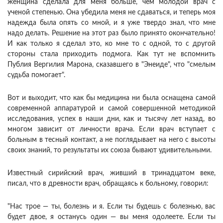
женщина сделала для меня больше, чем молодой врач с
ученой степенью. Она убедила меня не сдаваться, и теперь моя
надежда была опять со мной, и я уже твердо знал, что мне
надо делать. Решение на этот раз было принято окончательно!
И как только я сделал это, ко мне то с одной, то с другой
стороны стала приходить подмога. Как тут не вспомнить
Публия Вергилия Марона, сказавшего в "Энеиде", что "смелым
судьба помогает".
Вот и выходит, что как бы медицина ни была оснащена самой
современной аппаратурой и самой совершенной методикой
исследования, успех в наши дни, как и тысячу лет назад, во
многом зависит от личности врача. Если врач вступает с
больным в тесный контакт, а не поглядывает на него с высоты
своих знаний, то результаты их союза бывают удивительными.
Известный сирийский врач, живший в тринадцатом веке,
писал, что в древности врач, обращаясь к больному, говорил:
"Нас трое — ты, болезнь и я. Если ты будешь с болезнью, вас
будет двое, я останусь один — вы меня одолеете. Если ты