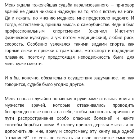
Меня ждала тяжелейшая судьба парализованного — приговор
врачей не давал никакой надежды на то, что я встану на ноги.
Да и лежать, по мнению медиков, мне предстояло недолго. И
тогда, естественно, пришла мысль о самоубийстве. Ведь я был
профессиональным спортсменом (окончил Институт
физической культуры, а уж потом медицинский), любил риск,
скорость. Особенно увлекался такими видами спорта, как
горные лыжи и прыжки с трамплина, мотоспорт и подводное
плавание, поэтому предстоящая неподвижность была для
меня хуже смерти.
И я бы, конечно, обязательно осуществил задуманное, но, как
говорится, судьбе было угодно другое.
Меня спасла случайно попавшая в руки замечательная книга о
мужестве врачей, которые отваживались проводить
беспрецедентные опыты на себе, чтобы распознать причины и
пути распространения особо опасных болезней и найти
способы борьбы с ними. В голову пришла дерзкая мысль: а не
дополнить ли мне, врачу и спортсмену, эту книгу еще одной
"страницей", то есть не сделать ли свое несчастье смыслом