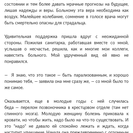
состоянии и тем более давать мрачные прогнозы на будущее,
лишая надежды и веры. Больному эта вера необходима как
воздух. Малейшее колебание, сомнение в голосе врача могут
быть смертельно опасны для страдальца.
Удивительная поддержка пришла вдруг с неожиданной
стороны. Пожилая санитарка, работавшая вместе со мной,
услышав о несчастье, решила, как и многие мои коллеги,
навестить больного. Мой удрученный вид ей явно не
понравился.
— Я знаю, что это такое — быть парализованным, и хорошо
понимаю тебя, — заявила она мне сразу же, — со мной было то
же самое.
Оказывается, еще в молодые годы с ней случилась
беда — перелом позвоночника в крестцовом отделе (там нет
спинного мозга). Молодую женщину болезнь приковала к
кровати, но чтобы жить, надо было на что-то существовать. И
это "надо" не давало ей спокойно лежать и ждать, когда
наступит улучшение. Начала она преждевременно с огромным