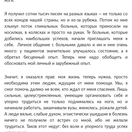
ноги.
Я получил сотни тысяч писем на разных языках — не только со
всех концов нашей страны, но и из-за рубежа. Потом ко мне
хлынул поток спинальных больных, которых приносили на
носилках, в колясках и просто на руках. Те больные, которые
добились наибольших успехов, начали приглашать меня к
себе. Личное общение с больными давало и им и мне очень
много: у пациентов значительно улучшалось состояние, а я
обретал бесценный опыт. Теперь мне надо обобщить и
обосновать мой личный и зарубежный опыт.
Значит, я оказался прав: моя жизнь теперь нужна, просто
необходима этим людям, ждущим от меня помощи. Увы, я
смог помочь далеко не всем, кто ждал от меня спасения. Лишь
сильные, целеустремленные, умеющие организовать себя и
упорно трудиться не только поднимались на ноги, но и
начинали работать, заканчивали вузы, женились, рожали детей.
А люди вялые, слабые духом, эгоистически ушедшие в болезнь
ничего не получили от встреч со мной, ибо не желали
трудиться. Таков этот недуг: без воли и упорного труда успех