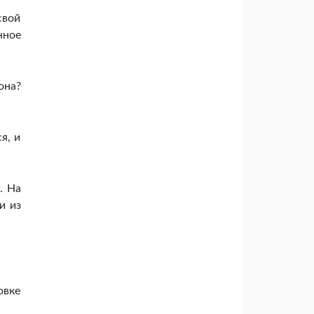
свой
нное
она?
я, и
. На
и из
овке