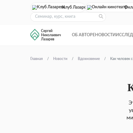
Клуб Лазарева
Онл
Сергей
ОБ АВТОРЕ
НОВОСТИ
ИССЛЕ
Николаевич
Лазарев
Главная
Новости
Вдохновение
Как человек 
К
Э
у
ми