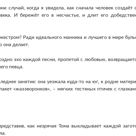
ни случай, когда я увидела, как сначала человек создаёт 
века. И бережёт его в несчастье, и длит его добедстве
кестром? Ради идеального манника и лучшего в мире буль
о она делает.
поздно эхо каждой песни, пропетой с любовью, возвращаетс
его певца.
еднее занятие: она уезжала куда-то на юг, к родне матери
акет «жаээворонков», – мягких тестяных птичек с глазкам
представив, как незрячая Тома выкладывает каждой загот
ла.