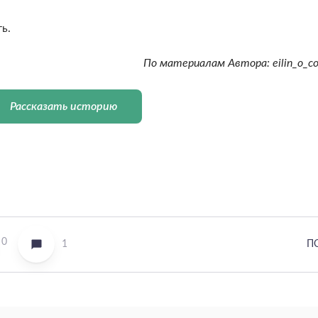
ь.
По материалам Автора: eilin_o_co
Рассказать историю
0
1
П