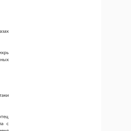
азах
ихрь
рных
таки
отец
ла с
меня