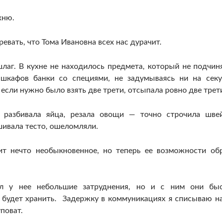
хню.
ревать, что Тома Ивановна всех нас дурачит.
лаг. В кухне не находилось предмета, который не подчин
шкафов банки со специями, не задумываясь ни на секу
если нужно было взять две трети, отсыпала ровно две трет
а разбивала яйца, резала овощи — точно строчила шве
ивала тесто, ошеломляли.
ит нечто необыкновенное, но теперь ее возможности об
л у нее небольшие затруднения, но и с ним они бы
н будет хранить. Задержку в коммуникациях я списываю на
поват.