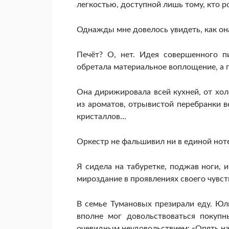
легкостью, доступной лишь тому, кто ро
Однажды мне довелось увидеть, как он
Печёт? О, нет. Идея совершенного п
обретала материальное воплощение, а 
Она дирижировала всей кухней, от хол
из ароматов, отрывистой перебранки в
кристаллов…
Оркестр не фальшивил ни в единой ноте
Я сидела на табуретке, поджав ноги, 
мироздание в проявлениях своего чувст
В семье Тумановых презирали еду. Юл
вполне мог довольствоваться покупн
очевидным неудовольствием: «Опять на