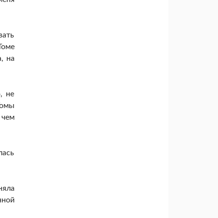
вать
Томе
, на
, не
Томы
 чем
лась
няла
нной