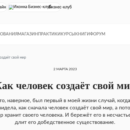
айн кинотеатр
Бизнес-клуб
ДОВАНИЯ
МАГАЗИН
ПРАКТИКИ
КУРСЫ
КНИГИ
ФОРУМ
создаёт свой мир
2 МАРТА 2023
ак человек создаёт свой м
то, наверное, был первый в моей жизни случай, когда
видела, как сначала человек создаёт свой мир, а пот
р хранит своего человека. И бережёт его в несчастье
длит его добедственное существование.