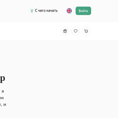
С чего начать
Войти
ир
 я
ом
, и