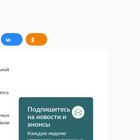
ькой
аюсь
Подпишитесь
нных
на новости и
били
анонсы
Каждую неделю