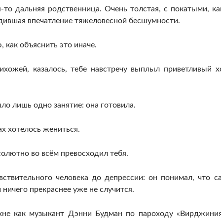
-то дальняя родственница. Очень толстая, с покатыми, ка
одившая впечатление тяжеловесной бесшумности.
, как объяснить это иначе.
ихожей, казалось, тебе навстречу выплыл приветливый х
ло лишь одно занятие: она готовила.
тах хотелось жениться.
солютно во всём превосходил тебя.
вствительного человека до депрессии: он понимал, что с
 ничего прекраснее уже не случится.
ухне как музыкант Дэнни Будман по пароходу «Вирджиния