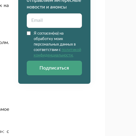
отправляем интересные
к на
новости и анонсы
Я согласен(на) на
обработку моих
олм.
персональных данных в
соответствии с
политикой
конфиденциальности.
Подписаться
амое
»: с