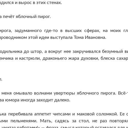
дился и вырос в этих стенах.
а печёт яблочный пирог.
ирога, задуманного где-то в высших сферах, на моих гл
проводником этой идеи выступала Тома Ивановна.
одильника до штор, а вокруг нее закручивался безумный в
енчика и кастрюли, драконьего жара духовки, блеска саха
.
и меня омывало волнами увертюры яблочного пирога. Всё-
ва юмора иногда заходит далеко.
ька перебивала аппетит чипсами и маковой соломкой. Ее 
ыми пельменями. Мать, садясь за стол, не раз повторя
 унитаз работаем!» — фраза, смысл который оставался для 