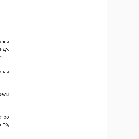
ялся
нду.
и.
йная
рели
стро
 то,