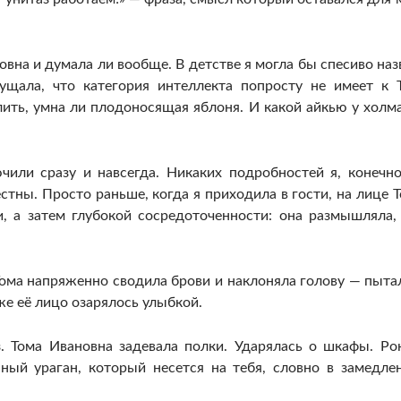
овна и думала ли вообще. В детстве я могла бы спесиво наз
ущала, что категория интеллекта попросту не имеет к 
ить, умна ли плодоносящая яблоня. И какой айкью у холма
чили сразу и навсегда. Никаких подробностей я, конечно
стны. Просто раньше, когда я приходила в гости, на лице 
, а затем глубокой сосредоточенности: она размышляла,
 Тома напряженно сводила брови и наклоняла голову — пыта
же её лицо озарялось улыбкой.
. Тома Ивановна задевала полки. Ударялась о шкафы. Ро
ный ураган, который несется на тебя, словно в замедле