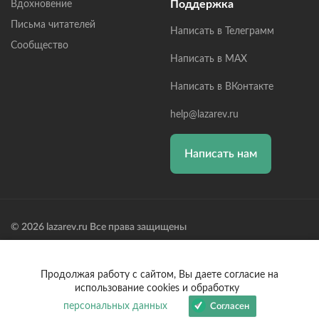
Поддержка
Вдохновение
Письма читателей
Написать в Телеграмм
Сообщество
Написать в MAX
Написать в ВКонтакте
help@lazarev.ru
Написать нам
© 2026 lazarev.ru Все права защищены
Лазарев Сергей Николаевич (ИП) ИНН: 782570100635, ОГРНИП:
314784729300600, Р/С: 40802810102570002043,
Банк: ОАО "АЛЬФА-БАНК" БИК: 044525593, К/С:
Продолжая работу с сайтом, Вы даете согласие на
30101810200000000593
использование cookies и обработку
персональных данных
Согласен