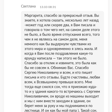
Светлана
13.03 08:31
Маргарита, спасибо за прекрасный отзыв. Вы
знаете, я хотела сказать, несколько лет назад
-может год или скорее два, я Вам писала и
говорила о том чего нет, на самом деле этого
не было, а было время отпускания всего, того
чем я не являюсь на самом деле, меня
немного как бы выдернули чувствами из
этого мира и одновременно я злесь жила. И
когда я Вам после поздравления какуе-то
ерунду написала — так этого не было.
Спасибо за отклик и извините, это была как
бы не совсем я. Обнимаю Вас. Спасибо
Сергею Николаевичу и всем, и кто пишет
письма и кто отзывы. Будте счастливы, любви
всем, к Всевышнему превыше всего. Мне
тогда еще снился сон, что я приезжаю куда-
то и у здания какого-то встречаюсь с Сергеем
Николаевичем, он вроде из машины выходит
и мы с ним вместе заходим в здание, он
берет меня за руку и мы поднимаемся по
лестнице. И он как бы мой папа ). Такой сон.