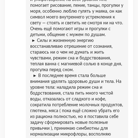
помогает рисование, пение, танцы, прогулки у
моря, особенно люблю гулять у маяка, он как
символ моего внутреннего устремления к
свету — стоять и светить не смотря ни на что.
Очень ещё помогают игры и прогулки с
детьми, общение с мужем по душам.
► Силы и жизненную энергию
восстанавливаю отрешение от сознания,
стараюсь ни о чем не думать и жить
чувствами, режим сна и бодрствования,
теплая ванна с магниевой солью в конце дня,
прогулка перед сном.
► В последнее время стала больше
внимания уделять здоровью души и тела. На
уровне тела: наладила режим сна и
бодрствования, стала пить много чистой
воды, отказалась от сладкого и кофе,
сократила потребление молочных продуктов,
глютена, мяса ( пока ещё сложно убрать его
из рациона полностью, но я поставила себе
задачу сформировать новые полезные
привычки ), принимаю симбиотны для
нормализации микрофлоры, восполняю