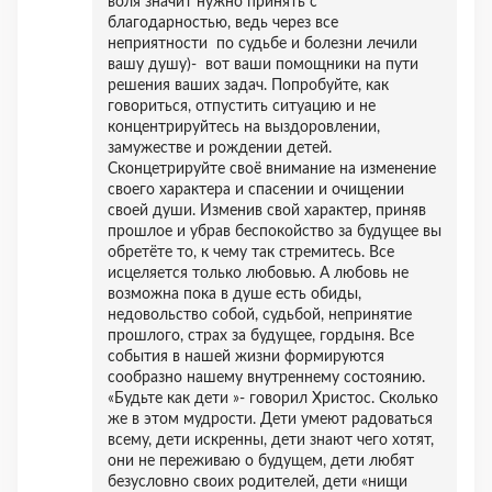
воля значит нужно принять с
благодарностью, ведь через все
неприятности по судьбе и болезни лечили
вашу душу)- вот ваши помощники на пути
решения ваших задач. Попробуйте, как
говориться, отпустить ситуацию и не
концентрируйтесь на выздоровлении,
замужестве и рождении детей.
Сконцетрируйте своё внимание на изменение
своего характера и спасении и очищении
своей души. Изменив свой характер, приняв
прошлое и убрав беспокойство за будущее вы
обретёте то, к чему так стремитесь. Все
исцеляется только любовью. А любовь не
возможна пока в душе есть обиды,
недовольство собой, судьбой, непринятие
прошлого, страх за будущее, гордыня. Все
события в нашей жизни формируются
сообразно нашему внутреннему состоянию.
«Будьте как дети »- говорил Христос. Сколько
же в этом мудрости. Дети умеют радоваться
всему, дети искренны, дети знают чего хотят,
они не переживаю о будущем, дети любят
безусловно своих родителей, дети «нищи