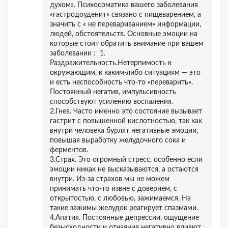
духом». Психосоматика вашего заболевания
«гастродоуденит» связано с пищеварением, а
значить с « не перевариванием» информации,
людей, обстоятельств. Основные эмоции на
которые стоит обратить внимание при вашем
заболевании : 1.
Раздражительность.Нетерпимость к
окружающим, к каким-либо ситуациям — это
и есть неспособность что-то «переварить».
Постоянный негатив, импульсивность
способствуют усилению воспаления.
2.Гнев. Часто именно это состояние вызывает
гастрит с повышенной кислотностью, так как
внутри человека бурлят негативные эмоции,
повышая выработку желудочного сока и
ферментов.
3.Страх. Это огромный стресс, особенно если
эмоции никак не высказываются, а остаются
внутри. Из-за страхов мы не можем
принимать что-то извне с доверием, с
открытостью, с любовью, зажимаемся. На
такие зажимы желудок реагирует спазмами.
4.Апатия. Постоянные депрессии, ощущение
безысходности и отчаяния негативно влияют