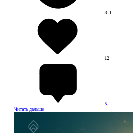
811
12
5
Читать дальше