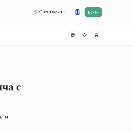
С чего начать
Войти
ча с
вы и