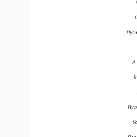
Пуст
А
В
Пус
У