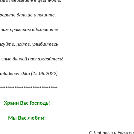
еже пребывать в цейтноте,
Творите дальше и пишите,
воим примером вдохновите!
исуйте, пойте, улыбайтесь
изнью данной наслаждайтесь!
mladenovichka (25.08.2022)
********************************
Храни Вас Господь!
Мы Вас любим!
С Любовью и Уважен