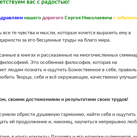
етствуем вас с радостью!
здравляем
нашего
дорогого
Сергея Николаевича
с юбилее
ь все те чувства и мысли, которые хочется выразить ему в
дарности за его бесценные труды на благо мира.
санные в книгах и рассказанные на многочисленных семинар
философией. Это особенная философия, которая на
ет людям познать и ощутить Божественное в себе, правил
юбить Творца, себя и всё окружающее, качественно улучши
м, своими достижениями и результатами своих трудов!
сумели обрести душевную гармонию, найти себя и ощутить
дать ей продолжение и, наконец, научиться непрерывно люб
токе, в кругу команды Лазарева и его единомышленников, 