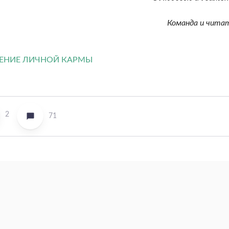
Команда и чита
2
71