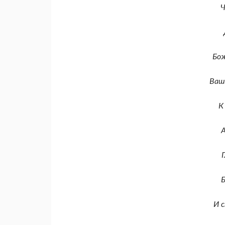
Ч
Бо
Ваш
К
А
Б
И 