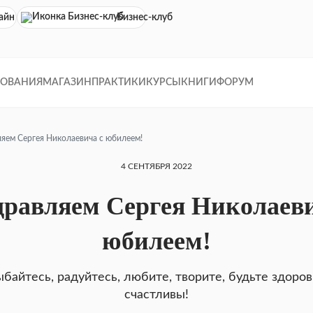
айн кинотеатр
Бизнес-клуб
ДОВАНИЯ
МАГАЗИН
ПРАКТИКИ
КУРСЫ
КНИГИ
ФОРУМ
яем Сергея Николаевича с юбилеем!
4 СЕНТЯБРЯ 2022
дравляем Сергея Николаеви
юбилеем!
байтесь, радуйтесь, любите, творите, будьте здоро
счастливы!