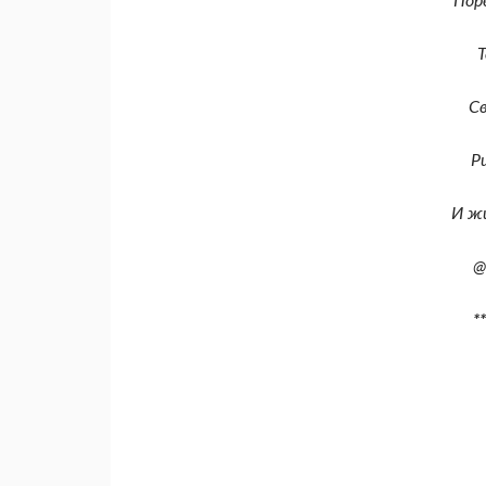
Пор
С
Р
И ж
@
**