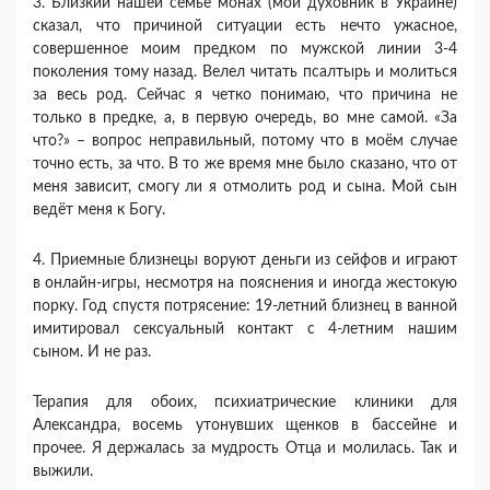
3. Близкий нашей семье монах (мой духовник в Украине)
сказал, что причиной ситуации есть нечто ужасное,
совершенное моим предком по мужской линии 3-4
поколения тому назад. Велел читать псалтырь и молиться
за весь род. Сейчас я четко понимаю, что причина не
только в предке, а, в первую очередь, во мне самой. «За
что?» – вопрос неправильный, потому что в моём случае
точно есть, за что. В то же время мне было сказано, что от
меня зависит, смогу ли я отмолить род и сына. Мой сын
ведёт меня к Богу.
4. Приемные близнецы воруют деньги из сейфов и играют
в онлайн-игры, несмотря на пояснения и иногда жестокую
порку. Год спустя потрясение: 19-летний близнец в ванной
имитировал сексуальный контакт с 4-летним нашим
сыном. И не раз.
Терапия для обоих, психиатрические клиники для
Александра, восемь утонувших щенков в бассейне и
прочее. Я держалась за мудрость Отца и молилась. Так и
выжили.