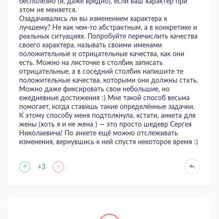
бесполезно (и, даже вредно), если ваш характер при
этом не меняется.
Озадачивались ли вы изменением характера к
лучшему? Не как чем-то абстрактным, а в конкретике и
реальных ситуациях. Попробуйте перечислить качества
своего характера, называть своими именами
положительные и отрицательные качества, как они
есть. Можно на листочке в столбик записать
отрицательные, а в соседний столбик напишите те
положительные качества, которыми они должны стать.
Можно даже фиксировать свои небольшие, но
ежедневные достижения :) Мне такой способ весьма
помогает, когда ставишь такие определённые задачки.
К этому способу меня подтолкнула, кстати, анкета для
жены (хоть я и не жена ) — это просто шедевр Сергея
Николаевича! По анкете ещё можно отслеживать
изменения, вернувшись к ней спустя некоторое время :)
+
-
+3