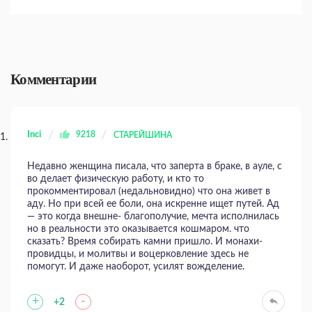
Комментарии
Inci
9218
СТАРЕЙШИНА
Недавно женщина писала, что заперта в браке, в ауле, с
во делает физическую работу, и кто то
прокомментировал (недальновидно) что она живет в
аду. Но при всей ее боли, она искренне ищет путей. Ад
— это когда внешне- благополучие, мечта исполнилась
но в реальности это оказывается кошмаром. что
сказать? Время собирать камни пришло. И монахи-
провидцы, и молитвы и воцерковление здесь не
помогут. И даже наоборот, усилят вожделение.
+
-
+2