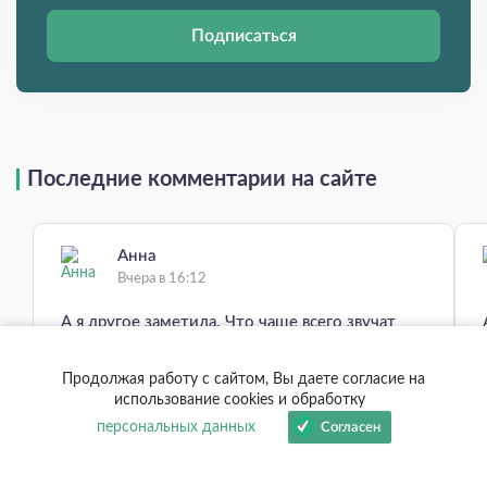
Подписаться
Последние комментарии на сайте
Анна
Вчера в 16:12
А я другое заметила. Что чаще всего звучат
вопросы, правильно ли я иду, так ли я
поступила… Это не в укор! Мне от них больно,
Продолжая работу с сайтом, Вы даете согласие на
я самая такая же, и долго искала средство,
использование cookies и обработку
знание, которое поможет хоть как-то
персональных данных
Согласен
пережить ужас того, что жизнь так
непредсказуемая, в ней есть потери, небы...