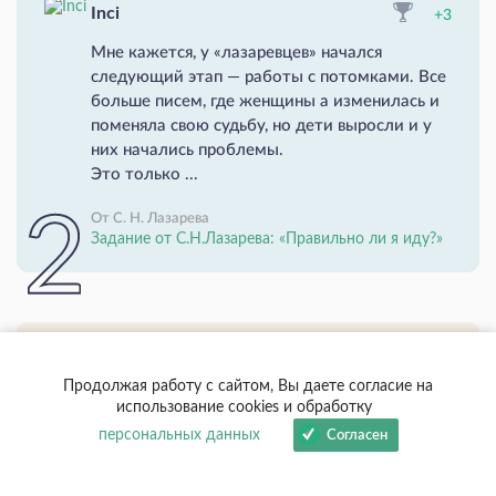
Inci
+3
Мне кажется, у «лазаревцев» начался
следующий этап — работы с потомками. Все
больше писем, где женщины а изменилась и
поменяла свою судьбу, но дети выросли и у
них начались проблемы.
Это только ...
От С. Н. Лазарева
Задание от С.Н.Лазарева: «Правильно ли я иду?»
Inci
0
Продолжая работу с сайтом, Вы даете согласие на
Андрей Латышев
, у Христа жизнь отняли. Он
использование cookies и обработку
за нее был зацеплен по вашему?
персональных данных
Согласен
От С. Н. Лазарева
Открыт сбор средств на восстановление книг