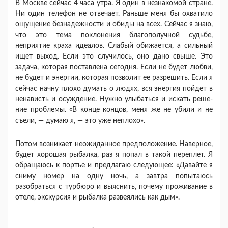
В Москве сейчас 4 часа утра. Я один в незнакомой стране.
Ни один телефон не отвечает. Раньше меня бы охватило
ощущение безнадежности и обиды на всех. Сейчас я знаю,
что это тема поклонения благо­получной судьбе,
неприятие краха идеалов. Слабый обижается, а сильный
ищет выход. Если это случи­лось, оно дано свыше. Это
задача, которая поставле­на сегодня. Если не будет любви,
не будет и энергии, которая позволит ее разрешить. Если я
сейчас начну плохо думать о людях, вся энергия пойдет в
нена­висть и осуждение. Нужно улыбаться и искать реше­
ние проблемы. «В конце концов, меня же не убили и не
съели, — думаю я, — это уже неплохо».
Потом возникает неожиданное предположение. Наверное,
будет хорошая рыбалка, раз я попал в та­кой переплет. Я
обращаюсь к портье и предлагаю следующее: «Давайте я
сниму номер на одну ночь, а завтра попытаюсь
разобраться с турбюро и выяс­нить, почему проживание в
отеле, экскурсия и ры­балка развеялись как дым».