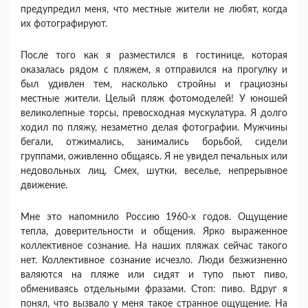
предупредил меня, что мест­ные жители не любят, когда
их фотографируют.
После того как я разместился в гостинице, кото­рая
оказалась рядом с пляжем, я отправился на про­гулку и
был удивлен тем, насколько стройны и гра­циозны
местные жители. Целый пляж фотомоделей! У юношей
великолепные торсы, превосходная мус­кулатура. Я долго
ходил по пляжу, незаметно делая фотографии. Мужчины
бегали, отжимались, занима­лись борьбой, сидели
группами, оживленно общаясь. Я не увидел печальных или
недовольных лиц. Смех, шутки, веселье, непрерывное
движение.
Мне это напомнило Россию 1960-х годов. Ощуще­ние
тепла, доверительности и общения. Ярко выра­женное
коллективное сознание. На наших пляжах сейчас такого
нет. Коллективное сознание исчезло. Люди безжизненно
валяются на пляже или сидят и тупо пьют пиво,
обмениваясь отдельными фразами. Стоп: пиво. Вдруг я
понял, что вызвало у меня такое странное ощущение. На