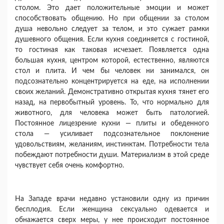
столом. Это дает положительные эмоции и может
способствовать общению. Но при общении за столом
душа невольно следует за телом, и это сужает рамки
душевного общения. Если кухня соединяется с гос­тиной,
то гостиная как таковая исчезает. Появляется одна
большая кухня, центром которой, естественно, являются
стол и плита. И чем бы человек ни зани­мался, он
подсознательно концентрируется на еде, на исполнении
своих желаний. Демонстративно от­крытая кухня тянет его
назад, на первобытный уро­вень. То, что нормально для
животного, для челове­ка может быть патологией.
Постоянное лицезрение кухни — плиты и обеденного
стола — усиливает подсознательное поклонение
удовольствиям, жела­ниям, инстинктам. Потребности тела
побеждают по­требности души. Материализм в этой среде
чувству­ет себя очень комфортно.
На Западе врачи недавно установили одну из при­чин
бесплодия. Если женщина сексуально одевается и
обнажается сверх меры, у нее происходит постоян­ное