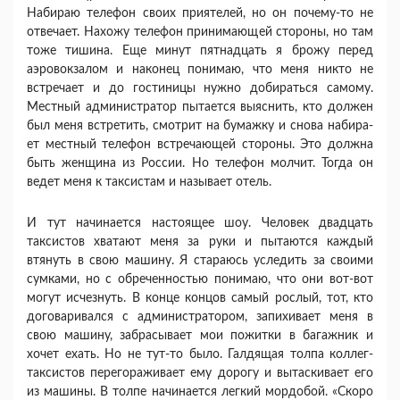
Набираю телефон своих приятелей, но он почему-то не
отвечает. Нахожу те­лефон принимающей стороны, но там
тоже тишина. Еще минут пятнадцать я брожу перед
аэровокзалом и наконец понимаю, что меня никто не
встречает и до гостиницы нужно добираться самому.
Местный ад­министратор пытается выяснить, кто должен
был меня встретить, смотрит на бумажку и снова набира­
ет местный телефон встречающей стороны. Это должна
быть женщина из России. Но телефон молчит. Тогда он
ведет меня к таксистам и называет отель.
И тут начинается настоящее шоу. Человек два­дцать
таксистов хватают меня за руки и пытаются каждый
втянуть в свою машину. Я стараюсь усле­дить за своими
сумками, но с обреченностью пони­маю, что они вот-вот
могут исчезнуть. В конце концов самый рослый, тот, кто
договаривался с администратором, запихивает меня в
свою машину, забрасывает мои пожитки в багажник и
хочет ехать. Но не тут-то было. Галдящая толпа коллег-
таксистов перегораживает ему дорогу и вытаскивает его
из ма­шины. В толпе начинается легкий мордобой. «Скоро