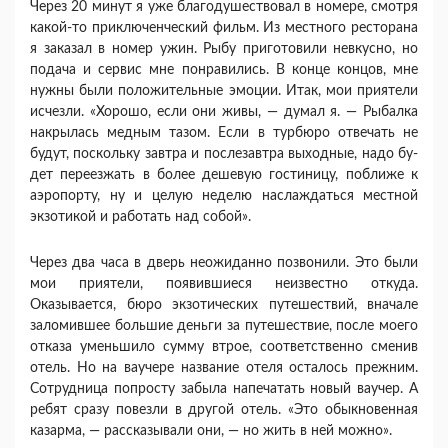
Через 20 минут я уже благодушествовал в номере, смотря
какой-то приключенческий фильм. Из мест­ного ресторана
я заказал в номер ужин. Рыбу приго­товили невкусно, но
подача и сервис мне понрави­лись. В конце концов, мне
нужны были положитель­ные эмоции. Итак, мои приятели
исчезли. «Хорошо, если они живы, — думал я. — Рыбалка
накрылась медным тазом. Если в турбюро отвечать не
будут, поскольку завтра и послезавтра выходные, надо бу­
дет переезжать в более дешевую гостиницу, поближе к
аэропорту, ну и целую неделю наслаждаться мест­ной
экзотикой и работать над собой».
Через два часа в дверь неожиданно позвонили. Это были
мои приятели, появившиеся неизвестно от­куда.
Оказывается, бюро экзотических путешествий, вначале
заломившее большие деньги за путешествие, после моего
отказа уменьшило сумму втрое, соответ­ственно сменив
отель. Но на ваучере название отеля осталось прежним.
Сотрудница попросту забыла на­печатать новый ваучер. А
ребят сразу повезли в дру­гой отель. «Это обыкновенная
казарма, — рассказы­вали они, — но жить в ней можно».