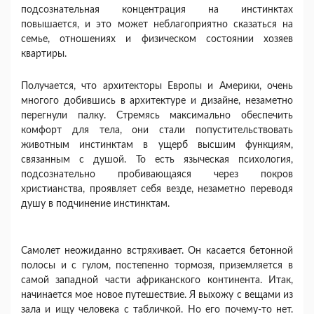
подсознательная кон­центрация на инстинктах
повышается, и это может неблагоприятно сказаться на
семье, отношениях и физическом состоянии хозяев
квартиры.
Получается, что архитекторы Европы и Америки, очень
многого добившись в архитектуре и дизайне, незаметно
перегнули палку. Стремясь максимально обеспечить
комфорт для тела, они стали попусти­тельствовать
животным инстинктам в ущерб высшим функциям,
связанным с душой. То есть языческая психология,
подсознательно пробивающаяся через покров
христианства, проявляет себя везде, незамет­но переводя
душу в подчинение инстинктам.
Самолет неожиданно встряхивает. Он касается бе­тонной
полосы и с гулом, постепенно тормозя, при­земляется в
самой западной части африканского кон­тинента. Итак,
начинается мое новое путешествие. Я выхожу с вещами из
зала и ищу человека с таблич­кой. Но его почему-то нет.