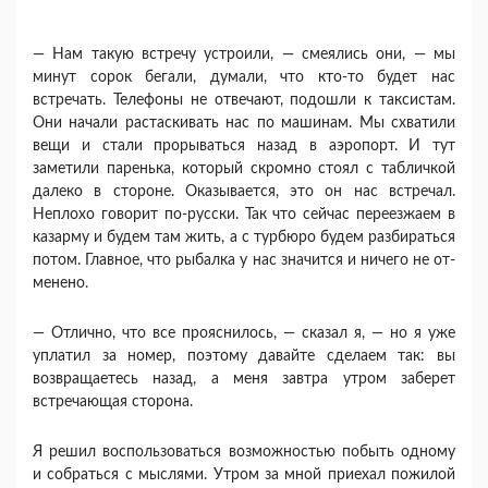
— Нам такую встречу устроили, — смеялись они, — мы
минут сорок бегали, думали, что кто-то будет нас
встречать. Телефоны не отвечают, подо­шли к таксистам.
Они начали растаскивать нас по машинам. Мы схватили
вещи и стали прорываться назад в аэропорт. И тут
заметили паренька, который скромно стоял с табличкой
далеко в стороне. Оказы­вается, это он нас встречал.
Неплохо говорит по-рус­ски. Так что сейчас переезжаем в
казарму и будем там жить, а с турбюро будем разбираться
потом. Главное, что рыбалка у нас значится и ничего не от­
менено.
— Отлично, что все прояснилось, — сказал я, — но я уже
уплатил за номер, поэтому давайте сделаем так: вы
возвращаетесь назад, а меня завтра утром за­берет
встречающая сторона.
Я решил воспользоваться возможностью побыть одному
и собраться с мыслями. Утром за мной при­ехал пожилой