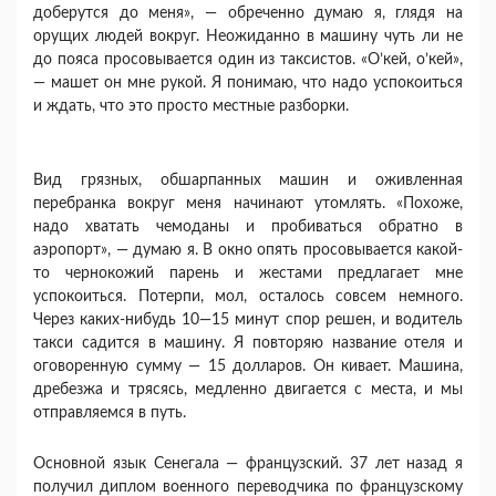
доберутся до меня», — обреченно думаю я, глядя на
орущих людей вокруг. Неожиданно в машину чуть ли не
до пояса просовывается один из таксистов. «О’кей, о’кей»,
— машет он мне рукой. Я понимаю, что надо успокоиться
и ждать, что это просто мест­ные разборки.
Вид грязных, обшарпанных машин и оживленная
перебранка вокруг меня начинают утомлять. «Похо­же,
надо хватать чемоданы и пробиваться обратно в
аэропорт», — думаю я. В окно опять просовывается какой-
то чернокожий парень и жестами предлагает мне
успокоиться. Потерпи, мол, осталось совсем не­много.
Через каких-нибудь 10—15 минут спор решен, и водитель
такси садится в машину. Я повторяю на­звание отеля и
оговоренную сумму — 15 долларов. Он кивает. Машина,
дребезжа и трясясь, медленно двигается с места, и мы
отправляемся в путь.
Основной язык Сенегала — французский. 37 лет назад я
получил диплом военного переводчика по французскому