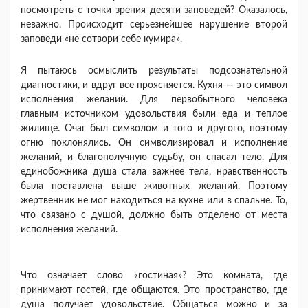
посмотреть с точки зрения де­сяти заповедей? Оказалось,
неважно. Происходит серьезнейшее нарушение второй
заповеди «не сотво­ри себе кумира».
Я пытаюсь осмыслить результаты подсознатель­ной
диагностики, и вдруг все проясняется. Кухня — это символ
исполнения желаний. Для первобытного человека
главным источником удовольствия были еда и теплое
жилище. Очаг был символом и того и другого, поэтому
огню поклонялись. Он символизи­ровал и исполнение
желаний, и благополучную судь­бу, он спасал тело. Для
единобожника душа стала важнее тела, нравственность
была поставлена выше животных желаний. Поэтому
жертвенник не мог на­ходиться на кухне или в спальне. То,
что связано с душой, должно быть отделено от места
исполнения желаний.
Что означает слово «гостиная»? Это комната, где
принимают гостей, где общаются. Это пространство, где
душа получает удовольствие. Общаться можно и за