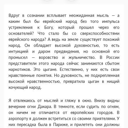
Вдруг в сознании всплывает неожиданная мысль — а
каким был бы еврейский народ без того импульса
устремления к Богу, который прошел че­рез его
основателей? Что стало бы со сверхспособно­стями
еврейского народа? А ведь на земле существу­ет похожий
народ. Он обладает высокой духовно­стью, то есть
интуицией и даром предвидения, но основной его
промысел — воровство и жульничест­во. В России
представители этого народа сейчас за­нимаются сбытом
наркотиков. Это цыгане. Естест­венно, у них есть свои
нравственные понятия. Но духовность, не подкрепленная
высокой нравственно­стью, превратила цыган в нищий
кочующий народ.
Я отвлекаюсь от мыслей и гляжу в окно. Внизу видны
вечерние огни Дакара. В темноте, если судить по огням,
он ничем не отличается от европейских го­родов. В
аэропорту я должен встретиться со своими приятелями. У
них пересадка была в Париже, и при­лететь они должны