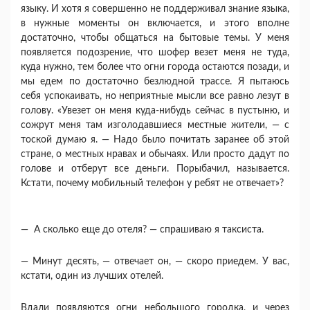
языку. И хотя я совершенно не под­держивал знание языка,
в нужные моменты он вклю­чается, и этого вполне
достаточно, чтобы общаться на бытовые темы. У меня
появляется подозрение, что шофер везет меня не туда,
куда нужно, тем более что огни города остаются позади, и
мы едем по до­статочно безлюдной трассе. Я пытаюсь
себя успокаи­вать, но неприятные мысли все равно лезут в
голову. «Увезет он меня куда-нибудь сейчас в пустыню, и
со­жрут меня там изголодавшиеся местные жители, — с
тоской думаю я. — Надо было почитать заранее об этой
стране, о местных нравах и обычаях. Или про­сто дадут по
голове и отберут все деньги. Порыба­чил, называется.
Кстати, почему мобильный телефон у ребят не отвечает»?
— А сколько еще до отеля? — спрашиваю я так­систа.
— Минут десять, — отвечает он, — скоро при­едем. У вас,
кстати, один из лучших отелей.
Вдали появляются огни небольшого городка, и че­рез