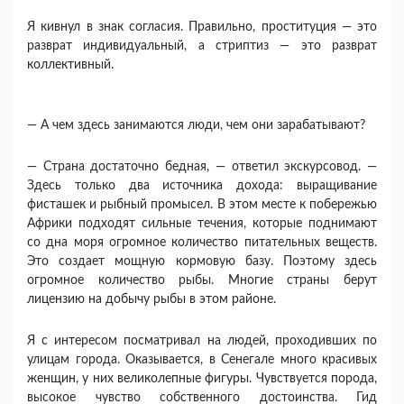
Я кивнул в знак согласия. Правильно, проститу­ция — это
разврат индивидуальный, а стриптиз — это разврат
коллективный.
— А чем здесь занимаются люди, чем они зараба­тывают?
— Страна достаточно бедная, — ответил экскур­совод. —
Здесь только два источника дохода: выра­щивание
фисташек и рыбный промысел. В этом мес­те к побережью
Африки подходят сильные течения, которые поднимают
со дна моря огромное количест­во питательных веществ.
Это создает мощную кормо­вую базу. Поэтому здесь
огромное количество рыбы. Многие страны берут
лицензию на добычу рыбы в этом районе.
Я с интересом посматривал на людей, проходив­ших по
улицам города. Оказывается, в Сенегале много красивых
женщин, у них великолепные фигу­ры. Чувствуется порода,
высокое чувство собствен­ного достоинства. Гид