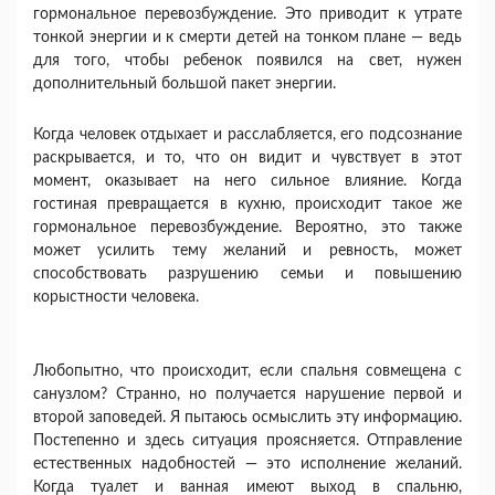
гормональное перевозбуждение. Это приводит к утрате
тонкой энергии и к смерти детей на тонком плане — ведь
для того, чтобы ребенок появился на свет, нужен
дополнительный большой пакет энергии.
Когда человек отдыхает и расслабляется, его под­сознание
раскрывается, и то, что он видит и чувству­ет в этот
момент, оказывает на него сильное влияние. Когда
гостиная превращается в кухню, происходит такое же
гормональное перевозбуждение. Вероятно, это также
может усилить тему желаний и ревность, может
способствовать разрушению семьи и повыше­нию
корыстности человека.
Любопытно, что происходит, если спальня совме­щена с
санузлом? Странно, но получается наруше­ние первой и
второй заповедей. Я пытаюсь осмыс­лить эту информацию.
Постепенно и здесь ситуация проясняется. Отправление
естественных надобно­стей — это исполнение желаний.
Когда туалет и ван­ная имеют выход в спальню,