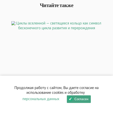
Читайте также
МИРОВЫЕ
Энергия человека с точки зрения эзотерики
Продолжая работу с сайтом, Вы даете согласие на
использование cookies и обработку
Циклы вселенной кажутся вечным неизменным круговоротом,
но статья раскрывает главное отличие от индийского понятия
персональных данных
Согласен
кармы — прошлое можно менять уже сейчас, а не просто
«отрабатывать» его в следующей жизни.
03 августа 2026
0
109