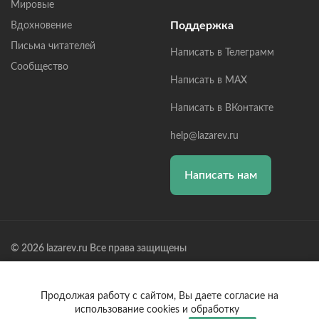
Мировые
Поддержка
Вдохновение
Письма читателей
Написать в Телеграмм
Сообщество
Написать в MAX
Написать в ВКонтакте
help@lazarev.ru
Написать нам
© 2026 lazarev.ru Все права защищены
Лазарев Сергей Николаевич (ИП) ИНН: 782570100635, ОГРНИП:
314784729300600, Р/С: 40802810102570002043,
Банк: ОАО "АЛЬФА-БАНК" БИК: 044525593, К/С:
Продолжая работу с сайтом, Вы даете согласие на
30101810200000000593
использование cookies и обработку