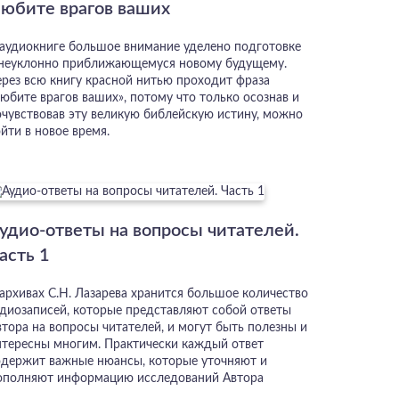
юбите врагов ваших
 аудиокниге большое внимание уделено подготовке
 неуклонно приближающемуся новому будущему.
ерез всю книгу красной нитью проходит фраза
юбите врагов ваших», потому что только осознав и
очувствовав эту великую библейскую истину, можно
йти в новое время.
удио-ответы на вопросы читателей.
асть 1
 архивах С.Н. Лазарева хранится большое количество
удиозаписей, которые представляют собой ответы
втора на вопросы читателей, и могут быть полезны и
нтересны многим. Практически каждый ответ
одержит важные нюансы, которые уточняют и
ополняют информацию исследований Автора