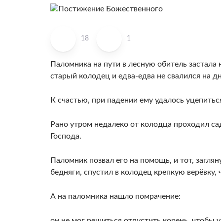
18
1
Паломника на пути в лесную обитель застала н
старый колодец и едва-едва не свалился на дн
К счастью, при падении ему удалось уцепиться
Рано утром недалеко от колодца проходил сад
Господа.
Паломник позвал его на помощь, и тот, загля
бедняги, спустил в колодец крепкую верёвку,
А на паломника нашло помрачение:
он не мог решиться отпустить корень, чтобы у