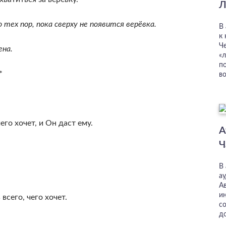
Л
тех пор, пока сверху не появится верёвка.
В
к
Ч
ена.
«л
п
*
во
его хочет, и Он даст ему.
А
Ч
В
а
А
и
всего, чего хочет.
с
д