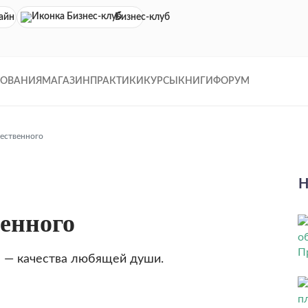
айн кинотеатр
Бизнес-клуб
ДОВАНИЯ
МАГАЗИН
ПРАКТИКИ
КУРСЫ
КНИГИ
ФОРУМ
ественного
Н
енного
е — качества любящей души.