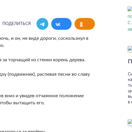
ПОДЕЛИТЬСЯ
очь, и он, не видя дороги, соскользнул в
о.
 за торчащий из стенки корень дерева.
П
ху (подвижник), распевая песни во славу
С
н
т
ц
нув вниз и увидев отчаянное положение
в
в
 чтобы вытащить его.
хватиться за верёвку.