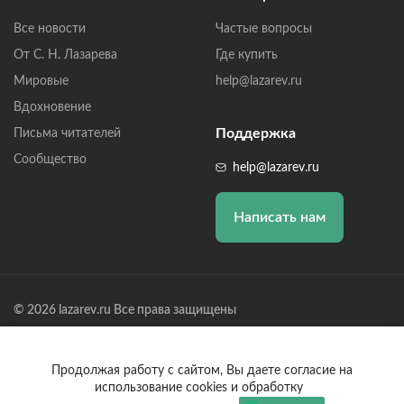
Все новости
Частые вопросы
От С. Н. Лазарева
Где купить
Мировые
help@lazarev.ru
Вдохновение
Поддержка
Письма читателей
Сообщество
help@lazarev.ru
Написать нам
© 2026 lazarev.ru Все права защищены
Лазарев Сергей Николаевич (ИП) ИНН: 782570100635, ОГРНИП:
314784729300600, Р/С: 40802810102570002043,
Банк: ОАО "АЛЬФА-БАНК" БИК: 044525593, К/С:
Продолжая работу с сайтом, Вы даете согласие на
30101810200000000593
использование cookies и обработку