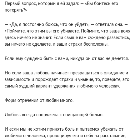
Первый вопрос, кото­рый я ей задал: — «Вы боитесь его
потерять?»
— «Да, я постоянно боюсь, что он уйдет», — ответи­ла она. —
«Поймите, что этим вы его убиваете. Пой­мите, что ваша воля
здесь ничего не значит. Если свыше вам суждено развестись,
вы ничего не сде­лаете, и ваши страхи бесполезны.
Если ему сужде­но быть с вами, никуда он от вас не денется.
Но если ваша любовь начинает превращаться в ожи­дание и
зависимость и порождает страхи и уны­ние, то, поверьте, это
самый худший вариант удержания любимого человека».
Форм отречения от любви много.
Любовь всегда сопряжена с очищающей болью.
И если мы не хотим принять боль и пытаемся убежать от
любимого человека, провоцируя его и себя на расставание,