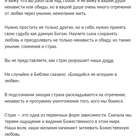
Я вижу, что вы работали над со­бой. Я не вижу в вашей душе
ненависти или оби­ды, но в вашей душе очень много отречения
от любви через уныние, нежелание жить.
Нужно простить не только других, но и себя, нужно при­нять
свою судьбу как данную Богом. Научите сына сохранять
любовь и преодолевать не только ненависть и обиду, но также
уныние, сомнения и страх.
Вы не представляете, как страх разрушает наши ду
ши
.
Не случайно в Библии сказано: «Боящийся не искушен в
любви».
В подсознании эмоция страха раскладывается на отречение,
ненависть и про­грамму уничтожения того, кого мы боимся.
Страх — это одна из первичных форм зависимо­сти. Сначала мы
теряем ощущение и видение Бо­жественного в этом мире.
Наша воля, наши жела­ния начинают затмевать Божественную
любовь.