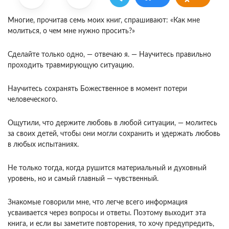
Многие, прочитав семь моих книг, спрашива­ют: «Как мне
молиться, о чем мне нужно про­сить?»
Сделайте только одно, — отвечаю я. — На­учитесь правильно
проходить травмирующую си­туацию.
Научитесь сохранять Божественное в момент потери
человеческого.
Ощутили, что держите лю­бовь в любой ситуации, — молитесь
за своих де­тей, чтобы они могли сохранить и удержать лю­бовь
в любых испытаниях.
Не только тогда, когда рушится материальный и духовный
уровень, но и самый главный — чув­ственный.
Знакомые говорили мне, что легче всего инфор­мация
усваивается через вопросы и ответы. По­этому выходит эта
книга, и если вы заметите повторения, то хочу предупредить,