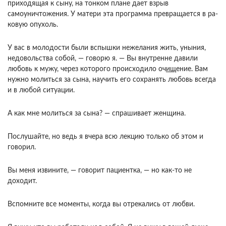
приходящая к сыну, на тонком плане дает взрыв
самоуничтоже­ния. У матери эта программа превращается в ра­
ковую опухоль.
У вас в молодости были вспышки нежелания жить, уныния,
недовольства собой, — говорю я. — Вы внутренне давили
любовь к мужу, через которого происходило оч
ищ
ение. Вам
нужно мо­литься за сына, научить его сохранять любовь все­гда
и в любой ситуации.
А как мне молиться за сына? — спрашивает женщина.
Послушайте, но ведь я вчера всю лекцию только об этом и
говорил.
Вы меня извините, — говорит пациентка, — но как-то не
доходит.
Вспомните все моменты, когда вы отрека­лись от любви.