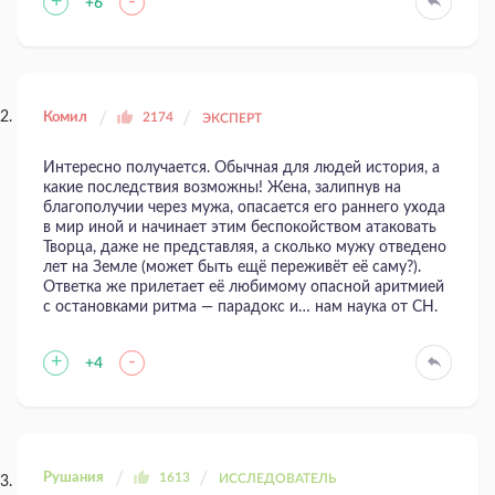
+
-
+6
Комил
2174
ЭКСПЕРТ
Интересно получается. Обычная для людей история, а
какие последствия возможны! Жена, залипнув на
благополучии через мужа, опасается его раннего ухода
в мир иной и начинает этим беспокойством атаковать
Творца, даже не представляя, а сколько мужу отведено
лет на Земле (может быть ещё переживёт её саму?).
Ответка же прилетает её любимому опасной аритмией
с остановками ритма — парадокс и… нам наука от СН.
+
-
+4
Рушания
1613
ИССЛЕДОВАТЕЛЬ