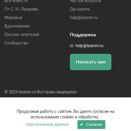
Все новости
Частые вопросы
От С. Н. Лазарева
Где купить
Мировые
help@lazarev.ru
Вдохновение
Поддержка
Письма читателей
Сообщество
help@lazarev.ru
Написать нам
© 2026 lazarev.ru Все права защищены
Лазарев Сергей Николаевич (ИП) ИНН: 782570100635, ОГРНИП:
314784729300600, Р/С: 40802810102570002043,
Банк: ОАО "АЛЬФА-БАНК" БИК: 044525593, К/С:
Продолжая работу с сайтом, Вы даете согласие на
30101810200000000593
использование cookies и обработку
персональных данных
Согласен