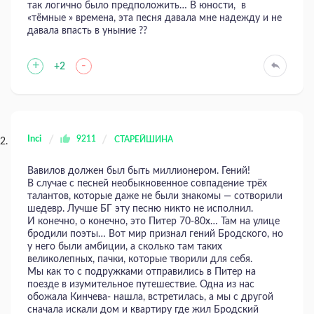
так логично было предположить… В юности, в
«тёмные » времена, эта песня давала мне надежду и не
давала впасть в уныние ??
+
-
+2
Inci
9211
СТАРЕЙШИНА
Вавилов должен был быть миллионером. Гений!
В случае с песней необыкновенное совпадение трёх
талантов, которые даже не были знакомы — сотворили
шедевр. Лучше БГ эту песню никто не исполнил.
И конечно, о конечно, это Питер 70-80х… Там на улице
бродили поэты… Вот мир признал гений Бродского, но
у него были амбиции, а сколько там таких
великолепных, пачки, которые творили для себя.
Мы как то с подружками отправились в Питер на
поезде в изумительное путешествие. Одна из нас
обожала Кинчева- нашла, встретилась, а мы с другой
сначала искали дом и квартиру где жил Бродский