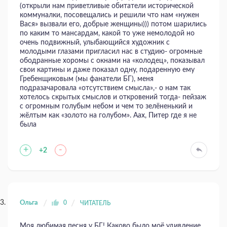
(открыли нам приветливые обитатели исторической
коммуналки, посовещались и решили что нам «нужен
Вася» вызвали его, добрые женщины))) потом шарились
по каким то мансардам, какой то уже немолодой но
очень подвижный, улыбающийся художник с
молодыми глазами пригласил нас в студию- огромные
ободранные хоромы с окнами на «колодец», показывал
свои картины и даже показал одну, подаренную ему
Гребенщиковым (мы фанатели БГ), меня
подразачаровала «отсутствием смысла»,- о нам так
хотелось скрытых смыслов и откровений тогда- пейзаж
с огромным голубым небом и чем то зелёненький и
жёлтым как «золото на голубом». Аах, Питер где я не
была
+
-
+2
Ольга
0
ЧИТАТЕЛЬ
Моя любимая песня у БГ! Каково было моё удивление,