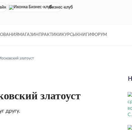
айн кинотеатр
Бизнес-клуб
ДОВАНИЯ
МАГАЗИН
ПРАКТИКИ
КУРСЫ
КНИГИ
ФОРУМ
Московский златоуст
Н
ковский златоуст
г другу.