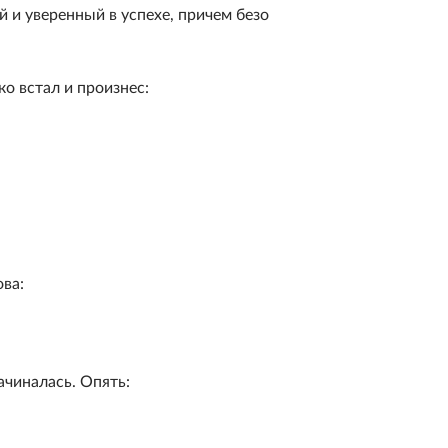
 и уверенный в успехе, причeм безо
о встал и произнес:
ова:
ачиналась. Опять: