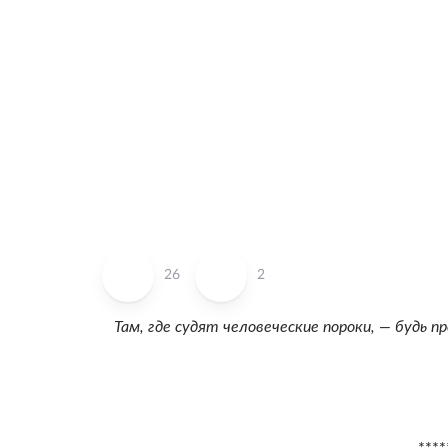
26
2
Там, где судят человеческие пороки, — будь п