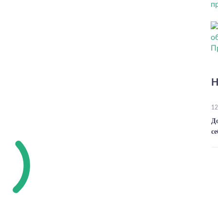
Н
12
Д
се