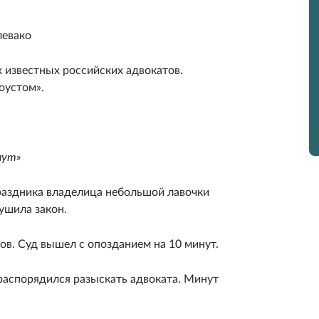
*
левако
 известных российских адвокатов.
оустом».
*
нут»
раздника владелица небольшой лавочки
ушила закон.
сов. Суд вышел с опозданием на 10 минут.
распорядился разыскать адвоката. Минут