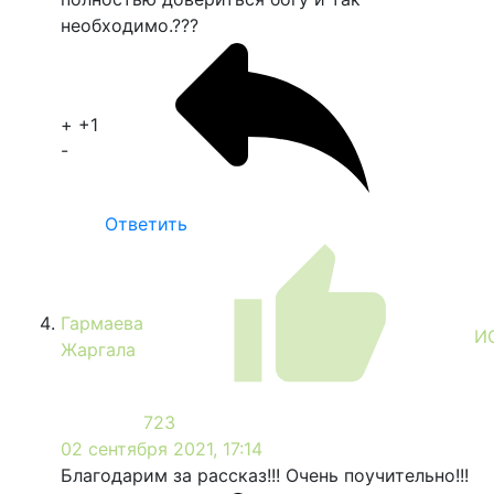
необходимо.???
+
+1
-
Ответить
Гармаева
И
Жаргала
723
02 сентября 2021, 17:14
Благодарим за рассказ!!! Очень поучительно!!!