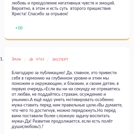
любовь и преодоление негативных чувств и эмоций.
Вероятно, в этом и есть суть второго пришествия
Христа! Спасибо за отрывок!
+10
Элла
4763
ЭКСПЕРТ
Благодарю за публикацию! Да, главное, это привести
себя в гармонию на глубинном уровне-и этим мы
поможем и окружающим, и близким, и своим детям, в
первую очередь.«Если вы ни на секунду не отрекаетесь
от любви, не поддаётесь страхам, осуждению и
унынию».А ещё надо уметь мотивировать-особенно
мужа-ставить перед ним правильные цели.«Вы думаете,
что чего то достигнув, можно передохнуть.Но перед
вами поставили более сложную задачу-воспитать
мужа».Да! Развитие продолжается, если есть полёт
души(любовь!).?