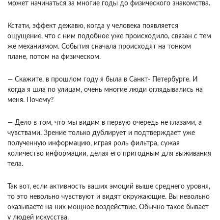
может начи­наться за многие годы до физического знакомства.
Кстати, эффект дежавю, когда у человека появля­ется
ощущение, что с ним подобное уже происхо­дило, связан с тем
же механизмом. События сна­чала происходят на тонком
плане, потом на физи­ческом.
— Скажите, в прошлом году я была в Санкт- Петербурге. И
когда я шла по улицам, очень мно­гие люди оглядывались на
меня. Почему?
— Дело в том, что мы видим в первую очередь не глазами, а
чувствами. Зрение только дублирует и подтверждает уже
полученную информацию, играя роль фильтра, сужая
количество информации, де­лая его пригодным для выживания
тела.
Так вот, если активность ваших эмоций выше среднего уров­ня,
то это невольно чувствуют и видят окружа­ющие. Вы невольно
оказываете на них мощное воз­действие. Обычно такое бывает
у людей искусства.