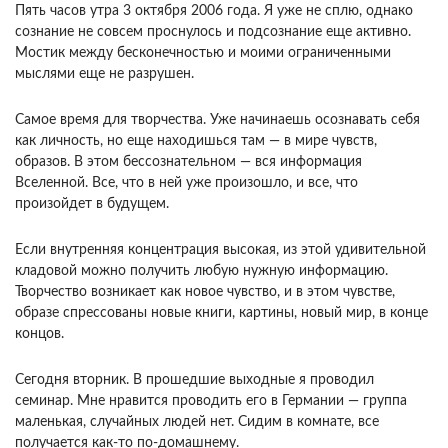
Пять часов утра 3 октября 2006 года. Я уже не сплю, однако
сознание не совсем проснулось и под­сознание еще активно.
Мостик между бесконеч­ностью и моими ограниченными
мыслями еще не разрушен.
Самое время для творчества. Уже начи­наешь осознавать себя
как личность, но еще нахо­дишься там — в мире чувств,
образов. В этом бес­сознательном — вся информация
Вселенной. Все, что в ней уже произошло, и все, что
произойдет в будущем.
Если внутренняя концентрация высокая, из этой удивительной
кладовой можно получить любую нужную информацию.
Творчество возникает как новое чувство, и в этом чувстве,
образе спрессо­ваны новые книги, картины, новый мир, в конце
концов.
Сегодня вторник. В прошедшие выходные я про­водил
семинар. Мне нравится проводить его в Гер­мании — группа
маленькая, случайных людей нет. Сидим в комнате, все
получается как-то по-домаш­нему.