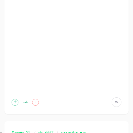
+
-
+4