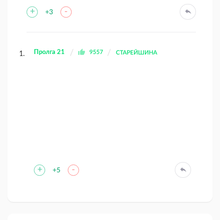
+
-
+3
Пролга 21
9557
СТАРЕЙШИНА
+
-
+5