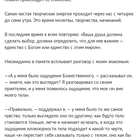
плавно происходит ее снижение.
Са­мая чистая творческая энергия проходит через нас с четырех
до семи утра. Это время молитвы, твор­чества, начинаний.
В последнее время я всем повторяю: «Ваша душа должна
сделать выбор, должна определить, что для нее важнее —
единство с Богом или единство с этим миром».
Неожиданно в памяти всплывает разговор с моим знакомым.
—«А у меня было ощущение Божест­венного, — рассказывал он,
— знаете, как это вы­глядит? Я разговаривал со своим
приятелем, и у меня появилось ощущение, что мое «я» вне
моего тела».
—«Правильно, — поддержал я, — у меня было то же самое
чувство, только выглядело оно по-другому: как будто тело
становится тоньше, лег­че и начинает исчезать, а когда это
ощущение иллю­зорности тела подходит к какой-то черте,
наше «я» перестает себя связывать только с телом, оно как бы