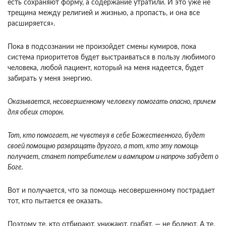
есть сохраняют форму, а содержание утратили. И это уже не
тре­щина между религией и жизнью, а пропасть, и она все
расширяется».
Пока в подсознании не произойдет смены куми­ров, пока
система приоритетов будет выстраиваться в пользу любимого
человека, любой пациент, кото­рый на меня надеется, будет
забирать у меня энер­гию.
Оказывается, несовершенному человеку помо­гать опасно, причем
для обеих сторон.
Тот, кто по­могает, не чувствуя в себе Божественного, будет
своей помощью развращать другого, а тот, кто эту помощь
получает, станет потребителем и вампиром и напрочь забудет о
Боге.
Вот и получается, что за помощь несовершенному пострадает
тот, кто пыта­ется ее оказать.
Поэтому те, кто отбирают, унижа­ют, грабят, — не болеют. А те,