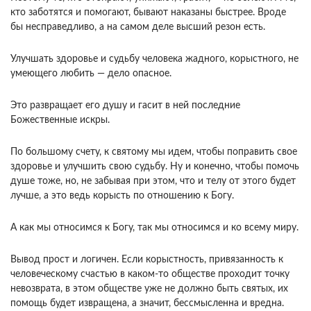
кто заботятся и по­могают, бывают наказаны быстрее. Вроде
бы не­справедливо, а на самом деле высший резон есть.
Улучшать здоровье и судьбу человека жадного, корыстного, не
умеющего любить — дело опасное.
Это развращает его душу и гасит в ней последние
Божественные искры.
По большому счету, к свято­му мы идем, чтобы поправить свое
здоровье и улуч­шить свою судьбу. Ну и конечно, чтобы помочь
душе тоже, но, не забывая при этом, что и телу от этого будет
лучше, а это ведь корысть по отноше­нию к Богу.
А как мы относимся к Богу, так мы от­носимся и ко всему миру.
Вывод прост и логичен. Если корыстность, привязанность к
человеческому счастью в каком-то обществе проходит точку
невоз­врата, в этом обществе уже не должно быть святых, их
помощь будет извращена, а значит, бессмыслен­на и вредна.