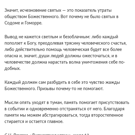
Значит, исчезновение святых — это показатель утраты
обществом Божественного. Вот почему не было святых в
Содоме и Гоморре.
Вывод не кажется светлым и безоблачным: либо каждый
поползет к Богу, преодолевая трясину че­ловеческого счастья,
либо действительно помощь человеческая будет все более
опасна и, значит, души людей должны ожесточаться, и в
человечест­ве должна нарастать волна уничтожения себе по­
добных.
Каждый должен сам разбудить в себе это чув­ство жажды
Божественного. Призывы почему-то не помогают.
Мысли опять уходят в туман, память по­могает присутствовать
в событии и одновременно отстраняться от него. Благодаря
памяти мы можем абстрагироваться, тогда второстепенное
стирается и остается главное.