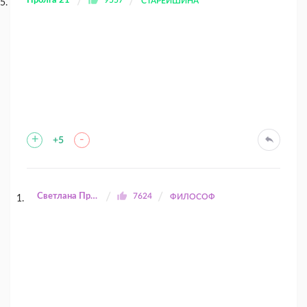
Пролга 21
9557
СТАРЕЙШИНА
+
-
+5
Светлана Прилуцкая
7624
ФИЛОСОФ