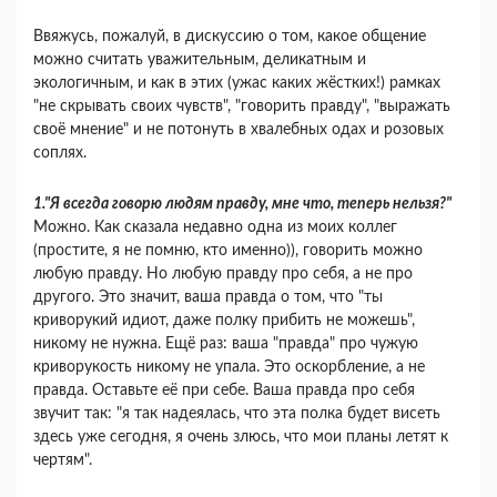
Ввяжусь, пожалуй, в дискуссию о том, какое общение
можно считать уважительным, деликатным и
экологичным, и как в этих (ужас каких жёстких!) рамках
"не скрывать своих чувств", "говорить правду", "выражать
своё мнение" и не потонуть в хвалебных одах и розовых
соплях.
1."Я всегда говорю людям правду, мне что, теперь нельзя?"
Можно. Как сказала недавно одна из моих коллег
(простите, я не помню, кто именно)), говорить можно
любую правду. Но любую правду про себя, а не про
другого. Это значит, ваша правда о том, что "ты
криворукий идиот, даже полку прибить не можешь",
никому не нужна. Ещё раз: ваша "правда" про чужую
криворукость никому не упала. Это оскорбление, а не
правда. Оставьте её при себе. Ваша правда про себя
звучит так: "я так надеялась, что эта полка будет висеть
здесь уже сегодня, я очень злюсь, что мои планы летят к
чертям".