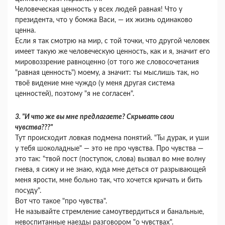
Человеческая ценность у всех людей равная! Что у
президента, что у бомжа Васи, — их жизнь одинаково
ценна.
Если я так смотрю на мир, с той точки, что другой человек
имеет такую же человеческую ценность, как и я, значит его
мировоззрение равноценно (от того же словосочетания
"равная ценность") моему, а значит: ты мыслишь так, но
твоё видение мне чуждо (у меня другая система
ценностей), поэтому "я не согласен".
3. "И что же вы мне предлагаете? Скрывать свои
чувства???"
Тут происходит ловкая подмена понятий. "Ты дурак, и уши
у тебя шоколадные" — это не про чувства. Про чувства —
это так: "твой пост (поступок, слова) вызвал во мне волну
гнева, я сижу и не знаю, куда мне деться от разрывающей
меня ярости, мне больно так, что хочется кричать и бить
посуду".
Вот что такое "про чувства".
Не называйте стремление самоутвердиться и банальные,
невоспитанные наезды разговором "о чувствах".