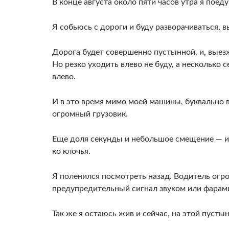
В конце августа около пяти часов утра я поед
Я собьюсь с дороги и буду разворачиваться, вы
Дорога будет совершенно пустын­ной, и, выезж
Но резко уходить влево не буду, а несколь­ко
вле­во.
И в это время мимо моей машины, буквально в
огромный грузовик.
Еще доля секунды и небольшое смеще­ние — и
ко клочья.
Я поленился посмотреть назад. Води­тель ог
предупредительный сигнал звуком или фарами.
Так же я остаюсь жив и сейчас, на этой пусты