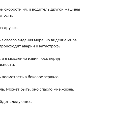
кой скорости ия, и водитель другой машины
упость.
на других.
из своего видения мира, но видение мира
 проис­ходят аварии и катастрофы.
, и я мысленно извиняюсь перед
асности.
ь посмотреть в боковое зеркало.
ль. Может быть, оно спасло мне жизнь.
й­дет следующее.