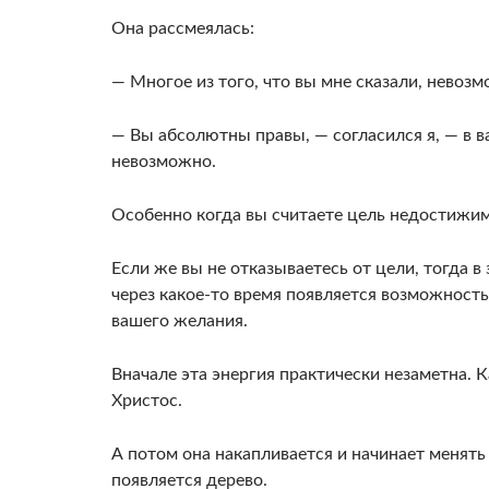
Она рассмеялась:
— Многое из того, что вы мне сказали, невоз­
— Вы абсолютны правы, — согласился я, — в 
невозмож­но.
Особенно когда вы считаете цель недостижи­м
Если же вы не отказываетесь от цели, тогда в
через какое-то вре­мя появляется возможност
вашего желания.
Вначале эта энергия практически незаметна. К
Христос.
А потом она накапливается и начинает менят
появляется дерево.