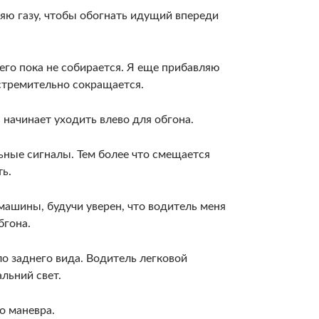
­ляю газу, чтобы обогнать идущий впереди
 его пока не собирается. Я еще прибавляю
стремитель­но сокращается.
начинает уходить влево для обго­на.
­ные сигналы. Тем более что смещается
ть.
машины, будучи уверен, что водитель меня
бгона.
о задне­го вида. Водитель легковой
льний свет.
о маневра.