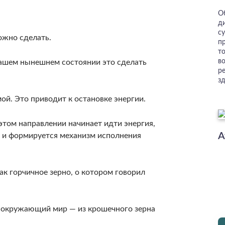
О
д
су
можно сделать.
пр
т
в
вашем нынешнем состоянии это сделать
р
з
ой. Это приводит к остановке энергии.
 этом направ­лении начинает идти энергия,
А
ь и формируется меха­низм исполнения
ак горчичное зерно, о котором говорил
ь окружающий мир — из крошечного зерна