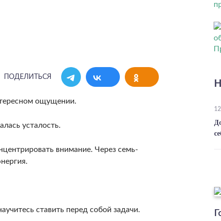
ПОДЕЛИТЬСЯ
Н
­тересном ощущении.
12
Д
алась усталость.
се
концентрировать внимание. Через семь-
энергия.
научитесь ставить перед собой задачи.
Г