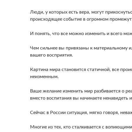
Люди, у которых есть вера, могут прикоснуть
происходящее собы­тие в огромном промежут
И понять, что все можно изменить и всего мо
Чем сильнее вы привязаны к материальному и
вашего восприя­тия.
Картина мира становится статичной, все про
неизменным.
Ваше желание изменить мир разбивается о реал
вместо воспи­тания вы начинаете ненавидеть и
Сейчас в России ситуация, мягко говоря, не­ва
Многие из тех, кто сталкивается с вопию­щим