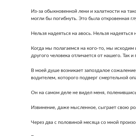
Из-за обыкновенной лени и халатности на та­
мог­ли бы погибнуть. Это была откровенная гл
Нельзя надеяться на авось. Нельзя надеяться 
Когда мы полагаемся на кого-то, мы исхо­дим 
дру­гого человека отличается от нашего. Так и
В моей душе возника­ет запоздалое сожаление
водителем, которого подверг смертельной оп
Он на самом деле не видел меня, поле­нившис
Извине­ние, даже мысленное, сыграет свою ро
Через два с половиной месяца со мной произо