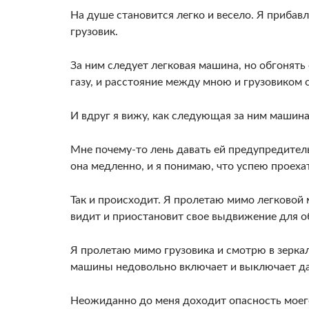
На душе становится легко и весело. Я прибав
грузо­вик.
За ним следует легковая машина, но обгонять
газу, и расстояние между мною и грузовиком 
И вдруг я вижу, как следующая за ним машина 
Мне почему-то лень давать ей предупредитель
она мед­ленно, и я понимаю, что успею проеха
Так и происходит. Я пролетаю мимо легковой 
видит и при­остановит свое выдвижение для о
Я про­летаю мимо грузовика и смотрю в зеркал
машины недовольно включает и выключает да
Неожиданно до меня доходит опасность моег