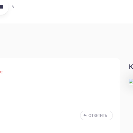
5
К
РТ
ОТВЕТИТЬ