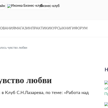
айн кинотеатр
Бизнес-клуб
ДОВАНИЯ
МАГАЗИН
ПРАКТИКИ
КУРСЫ
КНИГИ
ФОРУМ
илось чувство любви
Н
увство любви
 в Клуб С.Н.Лазарева, по теме: «Работа над