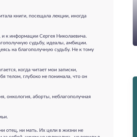
Читала книги, посещала лекции, иногда
, и к информации Сергея Николаевича.
лагополучную судьбу, идеалы, амбиции.
еясь на благополучную судьбу. Не к тому
гается, когда читает мои записки,
бя телом, глубоко не понимала, что он
я, онкология, аборты, неблагополучная
мьи.
 отец, ни мать. Их цели в жизни не
 за собой, ничем не увлекались, не верили в