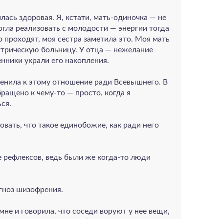
лась здоровая. Я, кстати, мать-одиночка — не
огла реализовать с молодости — энергии тогда
о проходят, моя сестра заметила это. Моя мать
иатрическую больницу. У отца — нежелание
нники украли его накопления.
менила к этому отношение ради Всевышнего. В
ращено к чему-то — просто, когда я
ся.
овать, что такое единобожие, как ради него
е рефлексов, ведь были же когда-то люди
гноз шизофрения.
 мне и говорила, что соседи воруют у нее вещи,