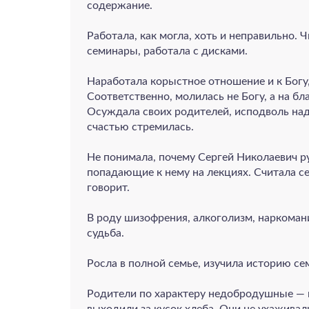
содержание.
Работала, как могла, хоть и неправильно. 
семинары, работала с дисками.
Наработала корыстное отношение и к Богу
Соответственно, молилась не Богу, а на б
Осуждала своих родителей, исподволь над
счастью стремилась.
Не понимала, почему Сергей Николаевич ру
попадающие к нему на лекциях. Считала се
говорит.
В роду шизофрения, алкоголизм, наркомани
судьба.
Росла в полной семье, изучила историю се
Родители по характеру недобродушные — ни
выходили за кусок хлеба. Они не ухаживали