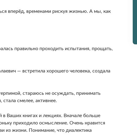
ся вперёд, временами рискуя жизнью. А мы, как
ралась правильно проходить испытания, прощать,
олаевич — встретила хорошего человека, создала
 терпимой, стараюсь не осуждать, принимать
 стала смелее, активнее.
й в Ваших книгах и лекциях. Вначале больше
хоньку приходило осмысление. Очень нравится
аи из жизни. Понимание, что диалектика