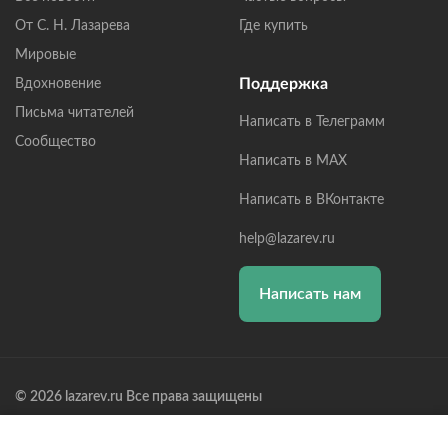
От С. Н. Лазарева
Где купить
Мировые
Поддержка
Вдохновение
Письма читателей
Написать в Телеграмм
Сообщество
Написать в MAX
Написать в ВКонтакте
help@lazarev.ru
Написать нам
© 2026 lazarev.ru Все права защищены
Лазарев Сергей Николаевич (ИП) ИНН: 782570100635, ОГРНИП:
314784729300600, Р/С: 40802810102570002043,