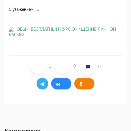
С уважением, …
1
0
0