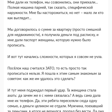
Мне дали их телефон, мы созвонились, они приехали…
Полная машина парней, так сказать, специфической
наружности. Мне бы насторожиться, но нет – мало ли кто
как выглядит…
Мы договорилось о сумме за квартиру (просто смешной
для недвижимости), я получила деньги под расписку, и
мне дали паспорт женщины, которую нужно было
прописать.
И вот тут начались сложности, которых я совсем не учла.
Посёлок наш считался ЗАТО, то есть просто так
прописаться нельзя. Я пошла к этим самым знакомым за
советом: как же им удалось это сделать?
И тут меня поджидал первый удар. Та женщина стала
ахать: да зачем же я с ними связалась? А ведь сама дала
мне их телефон. Да, эти ребята переселяли сюда одну
семью, а деньги целиком не отдали. Мужчина, поехавший
за деньгами, в итоге не вернулся, пропал без вести. Да она