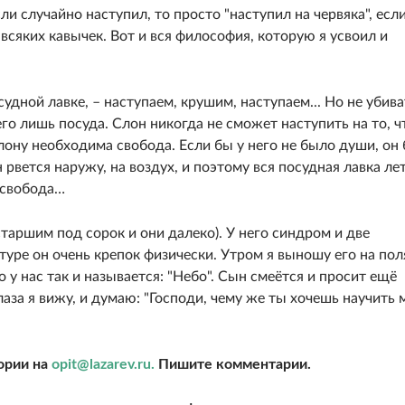
сли случайно наступил, то просто "наступил на червяка", есл
 всяких кавычек. Вот и вся философия, которую я усвоил и
судной лавке, – наступаем, крушим, наступаем... Но не убива
сего лишь посуда. Слон никогда не сможет наступить на то, ч
слону необходима свобода. Если бы у него не было души, он
н рвется наружу, на воздух, и поэтому вся посудная лавка ле
– свобода…
таршим под сорок и они далеко). У него синдром и две
туре он очень крепок физически. Утром я выношу его на пол
у нас так и называется: "Небо". Сын смеётся и просит ещё
глаза я вижу, и думаю: "Господи, чему же ты хочешь научить 
ории на
opit@lazarev.ru.
Пишите комментарии.