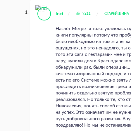
Inci
9211
СТАРЕЙШИНА
Насчёт Мегре- я тоже увлеклась о
книги популярны потому что проб
было необходимо на том этапе, к
ощущения, но это ненадолго, ты 
того эта сага с гектарами- мне и 
пару, купили дом в Краснодарско
обнаружили рак, были операции… У
систематизированный подход, и т
есть по его Системе можно взять 
проследить возникновение греха и
починить отдельно взятую проблем
реализовался. Но только те, кто с
Николаевич, понять способ его м
на успех. Это означает им не ну
путь добровольного развития. Внут
поздравляю! Но мы не останавлив