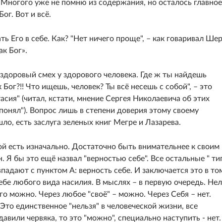
. Многого уже не помню из содержания, но осталось главное
ог. Вот и всё.
ь Его в себе. Как? "Нет ничего проще", – как говаривал Ше
ак Бог».
доровый смех у здорового человека. Где ж ты найдешь
 Бог?!! Что ищешь, человек? Ты всё несешь с собой", – это
сия" (читал, кстати, мнение Сергея Николаевича об этих
е понял"). Вопрос лишь в степени доверия этому своему
шло, есть заслуга зеленых книг Мегре и Лазарева.
ой есть изначально. Достаточно быть внимательнее к своим
. Я бы это ещё назвал "верностью себе". Все остальные " т
впадают с пунктом А: верность себе. И заключается это в то
ебе любого вида насилия. В мыслях – в первую очередь. Нел
эго можно. Через любое "своё" – можно. Через Себя – нет.
 Это единственное "нельзя" в человеческой жизни, все
давили червяка, то это "можно", специально наступить - нет.