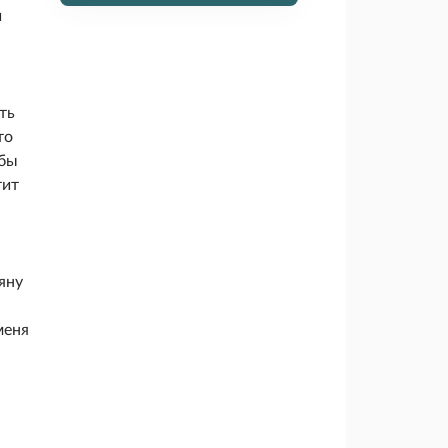
и
ть
то
 бы
тит
яну
меня