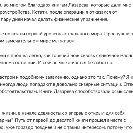
, во многом благодаря книгам Лазарева, которые дали мне
оустройства. Кстати, после операции я отказался от
з пару дней начал делать физические упражнения.
сне показали первый уровень астрального мира. Проснувшис
ком замечательном мире мы живем.
ени я прошёл легко, как горячий нож сквозь сливочное масло
еннем состоянии. И сейчас мне живется беззаботно.
трой к подобному заявлению, однако это так. Почему? Я 
ак иногда люди попадают в довольно скверные ситуации. Отв
 обстоятельствам. Книги Лазарева способствовали осмысле
 жизни, в начале девяностых я впервые открыл для себя
кармы". Путь от первой до десятой книги прошел вместе с
, уже гораздо позднее и не с таким интересом, потому что 