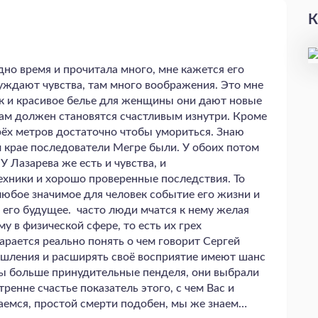
К
дно время и прочитала много, мне кажется его
уждают чувства, там много воображения. Это мне
ак и красивое белье для женщины они дают новые
сам должен становятся счастливым изнутри. Кроме
трёх метров достаточно чтобы умориться. Знаю
м крае последователи Мегре были. У обоих потом
 Лазарева же есть и чувства, и
ехники и хорошо проверенные последствия. То
любое значимое для человек событие его жизни и
 его будущее. часто люди мчатся к нему желая
у в физической сфере, то есть их грех
тарается реально понять о чем говорит Сергей
ышления и расширять своё восприятие имеют шанс
жны больше принудительные пенделя, они выбрали
ренне счастье показатель этого, с чем Вас и
аемся, простой смерти подобен, мы же знаем…