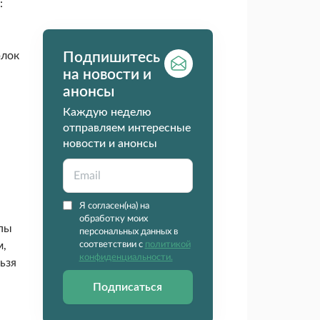
:
рлок
Подпишитесь
на новости и
анонсы
Каждую неделю
отправляем интересные
новости и анонсы
Я согласен(на) на
обработку моих
ипы
персональных данных в
м,
соответствии с
политикой
конфиденциальности.
ьзя
Подписаться