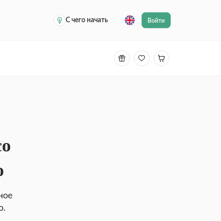
С чего начать
Войти
со
о
ное
о.