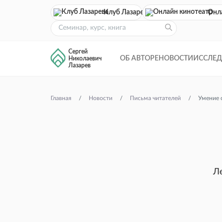
Клуб Лазарева
Онл
Сергей
ОБ АВТОРЕ
НОВОСТИ
ИССЛЕ
Николаевич
Лазарев
Главная
Новости
Письма читателей
Умение о
Л