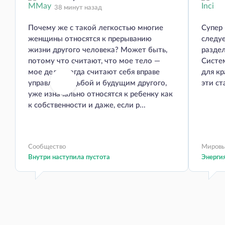
38 минут назад
Почему же с такой легкостью многие
Супер
женщины относятся к прерыванию
следуе
жизни другого человека? Может быть,
раздел
потому что считают, что мое тело —
Систе
мое дело, когда считают себя вправе
для кр
управлять судьбой и будущим другого,
эти ст
уже изначально относятся к ребенку как
к собственности и даже, если р...
Сообщество
Миров
Внутри наступила пустота
Энергия