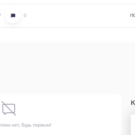
0
0
П
К
пока нет, будь первым!