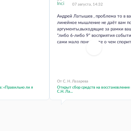
07 августа, 14:32
Андрей Латышев , проблема то в ва
линейное мышление не даёт вам п
аргументы,выходящие за рамки ва
"либо 6-либо 9" восприятия событ
сами мало понимаете о чем спорит
От С. Н. Лазарева
а: «Правильно ли я
Открыт сбор средств на восстановление 
С.Н. Ла...