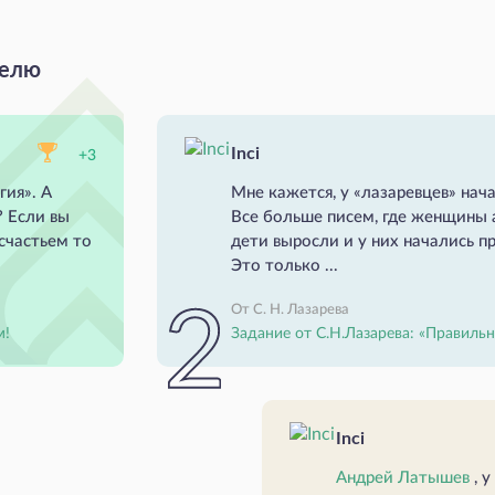
делю
Inci
+3
гия». А
Мне кажется, у «лазаревцев» на
 Если вы
Все больше писем, где женщины а
счастьем то
дети выросли и у них начались 
Это только ...
От С. Н. Лазарева
м!
Задание от С.Н.Лазарева: «Правильн
Inci
Андрей Латышев
, 