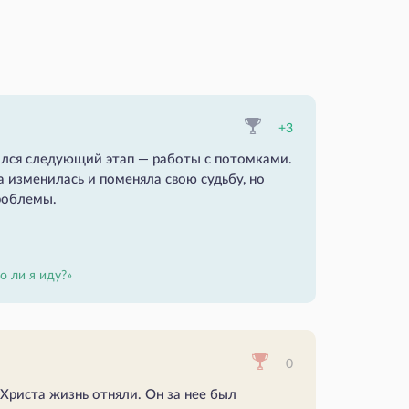
+3
чался следующий этап — работы с потомками.
 изменилась и поменяла свою судьбу, но
проблемы.
о ли я иду?»
0
у Христа жизнь отняли. Он за нее был