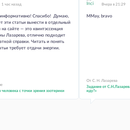
1 час назад
Вчера в 21:29
 информативно! Спасибо! Думаю,
MMay, bravo
т эти статьи вынести в отдельный
 на сайте — это квинтэссенция
мы Лазарева, отлично подходит
аткой справки. Читать и понять
атьи требует отдачи энергии.
От С. Н. Лазарева
ые
Задание от С.Н.Лазарев
 человека с точки зрения эзотерики
иду?»