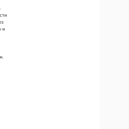
ь
сти
ез
у и
и.