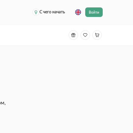
С чего начать
Войти
м,