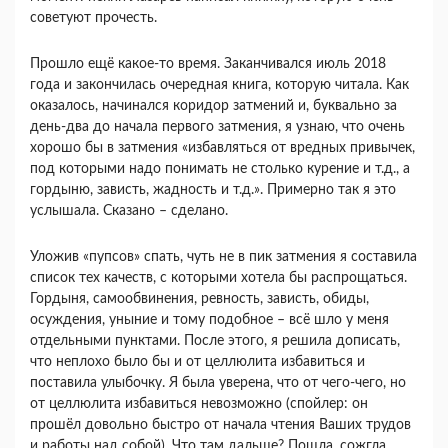
советуют прочесть.
Прошло ещё какое-то время. Заканчивался июль 2018
года и закончилась очередная книга, которую читала. Как
оказалось, начинался коридор затмений и, буквально за
день-два до начала первого затмения, я узнаю, что очень
хорошо бы в затмения «избавляться от вредных привычек,
под которыми надо понимать не столько курение и т.д., а
гордыню, зависть, жадность и т.д.». Примерно так я это
услышала. Сказано – сделано.
Уложив «пупсов» спать, чуть не в пик затмения я составила
список тех качеств, с которыми хотела бы распрощаться.
Гордыня, самообвинения, ревность, зависть, обиды,
осуждения, уныние и тому подобное – всё шло у меня
отдельными пунктами. После этого, я решила дописать,
что неплохо было бы и от целлюлита избавиться и
поставила улыбочку. Я была уверена, что от чего-чего, но
от целлюлита избавиться невозможно (спойлер: он
прошёл довольно быстро от начала чтения Ваших трудов
и работы над собой). Что там дальше? Пошла, сожгла