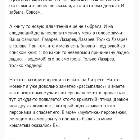
(хоть выпить пепел не сказали, а то и это бы сделала). И
забыла. Совсем.
А книгу то новую для чтения ещё не выбрала. И на
следующий день после затмения у меня в голове звучит
Ваша фамилия. Лазарев, Лазарев, Лазарев. Только Лазарев
в голове. При том, что у меня есть блокнот под рукой со
списком книг, я, по какой то неведомой причине (ну ладно,
ладно, – ведомой) его не смотрела. Только Лазарев,
только хардкор!
На этот раз книги я решила искать на Литресе. На тот
момент я уже довольно заметно «рассыпалась» и знаете,
как в некоторых мультиках персонаж летит в пропасть и
тут, откуда-то появляется кто-то крылатый (птица, дракон
или другая живность), который подхватывает этого
персонажа и спасает его. В моем «мультике» персонажем,
летящим в самовырытую пропасть была я, а моим
крылатым оказались Вы.