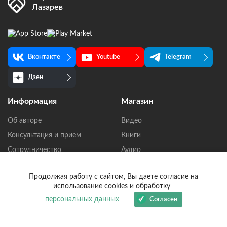
Лазарев
Вконтакте
Youtube
Telegram
Дзен
Информация
Магазин
Об авторе
Видео
Консультация и прием
Книги
Сотрудничество
Аудио
Новости
Подборки
Продолжая работу с сайтом, Вы даете согласие на
Мобильное приложение
Тема: болезни
использование cookies и обработку
Официальные источники
С чего начать
персональных данных
Согласен
Лазарева С.Н.
Доставка
Политика