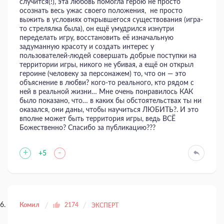
случится(!), эта любовь помогла герою не просто
осознать весь ужас своего положения, не просто
выжить в условиях открывшегося существования (игра-
то стрелялка была), он ещё умудрился изнутри
переделать игру, восстановить её изначальную
задуманную красоту и создать интерес у
пользователей-людей совершать добрые поступки на
территории игры, никого не убивая, а ещё он открыл
героине (человеку за персонажем) то, что он — это
объяснение в любви? кого-то реального, кто рядом с
ней в реальной жизни… Мне очень понравилось КАК
было показано, что… в каких бы обстоятельствах ты ни
оказался, они даны, чтобы научиться ЛЮБИТЬ?. И это
вполне может быть территория игры, ведь ВСЁ
Божественно? Спасибо за публикацию???
+
-
+5
Комил
2174
ЭКСПЕРТ