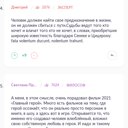
Дмитрий
2076
ЭКСПЕРТ
Человек должен найти свое предназначение в жизни,
он не должен сбиться с пути.Судьбы ведут того кто
хочет и влачат того кто не хочет, в словах, приобретших
широкую известность благодаря Сенеке и Цицерону:
fata volentum ducunt, nolentum trahunt.
+
-
+9
Светлана Прилуцкая
7624
ФИЛОСОФ
А меня, в этом смысле, очень порадовал фильм 2021
«Главный герой». Много есть фильмов на тему, где
герой осознаёт, что он реально просто персонаж в
книге, в шоу, а здесь вот в игре. Открывается то, что
именно его создавал человек влюблённый, вложил
свою собственную любовь в героя. И надо ж такому