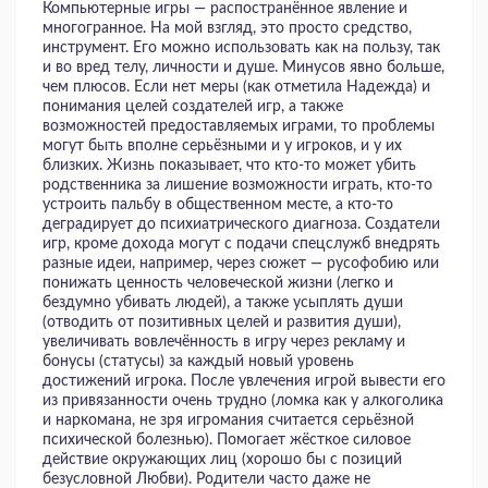
Компьютерные игры — распостранённое явление и
многогранное. На мой взгляд, это просто средство,
инструмент. Его можно использовать как на пользу, так
и во вред телу, личности и душе. Минусов явно больше,
чем плюсов. Если нет меры (как отметила Надежда) и
понимания целей создателей игр, а также
возможностей предоставляемых играми, то проблемы
могут быть вполне серьёзными и у игроков, и у их
близких. Жизнь показывает, что кто-то может убить
родственника за лишение возможности играть, кто-то
устроить пальбу в общественном месте, а кто-то
деградирует до психиатрического диагноза. Создатели
игр, кроме дохода могут с подачи спецслужб внедрять
разные идеи, например, через сюжет — русофобию или
понижать ценность человеческой жизни (легко и
бездумно убивать людей), а также усыплять души
(отводить от позитивных целей и развития души),
увеличивать вовлечённость в игру через рекламу и
бонусы (статусы) за каждый новый уровень
достижений игрока. После увлечения игрой вывести его
из привязанности очень трудно (ломка как у алкоголика
и наркомана, не зря игромания считается серьёзной
психической болезнью). Помогает жёсткое силовое
действие окружающих лиц (хорошо бы с позиций
безусловной Любви). Родители часто даже не