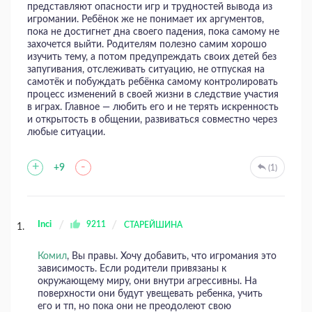
представляют опасности игр и трудностей вывода из
игромании. Ребёнок же не понимает их аргументов,
пока не достигнет дна своего падения, пока самому не
захочется выйти. Родителям полезно самим хорошо
изучить тему, а потом предупреждать своих детей без
запугивания, отслеживать ситуацию, не отпуская на
самотёк и побуждать ребёнка самому контролировать
процесс изменений в своей жизни в следствие участия
в играх. Главное — любить его и не терять искренность
и открытость в общении, развиваться совместно через
любые ситуации.
+
-
+9
(1)
Inci
9211
СТАРЕЙШИНА
Комил
, Вы правы. Хочу добавить, что игромания это
зависимость. Если родители привязаны к
окружающему миру, они внутри агрессивны. На
поверхности они будут увещевать ребенка, учить
его и тп, но пока они не преодолеют свою