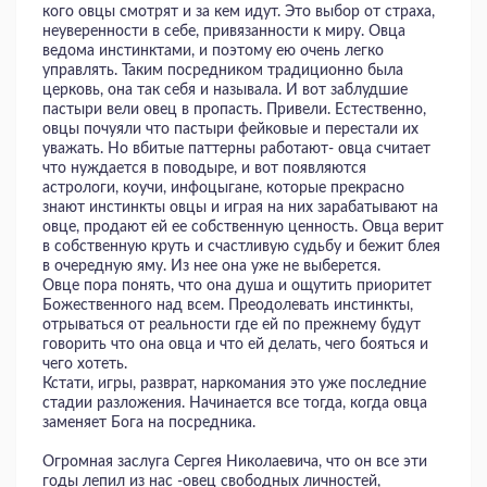
кого овцы смотрят и за кем идут. Это выбор от страха,
неуверенности в себе, привязанности к миру. Овца
ведома инстинктами, и поэтому ею очень легко
управлять. Таким посредником традиционно была
церковь, она так себя и называла. И вот заблудшие
пастыри вели овец в пропасть. Привели. Естественно,
овцы почуяли что пастыри фейковые и перестали их
уважать. Но вбитые паттерны работают- овца считает
что нуждается в поводыре, и вот появляются
астрологи, коучи, инфоцыгане, которые прекрасно
знают инстинкты овцы и играя на них зарабатывают на
овце, продают ей ее собственную ценность. Овца верит
в собственную круть и счастливую судьбу и бежит блея
в очередную яму. Из нее она уже не выберется.
Овце пора понять, что она душа и ощутить приоритет
Божественного над всем. Преодолевать инстинкты,
отрываться от реальности где ей по прежнему будут
говорить что она овца и что ей делать, чего бояться и
чего хотеть.
Кстати, игры, разврат, наркомания это уже последние
стадии разложения. Начинается все тогда, когда овца
заменяет Бога на посредника.
Огромная заслуга Сергея Николаевича, что он все эти
годы лепил из нас -овец свободных личностей,