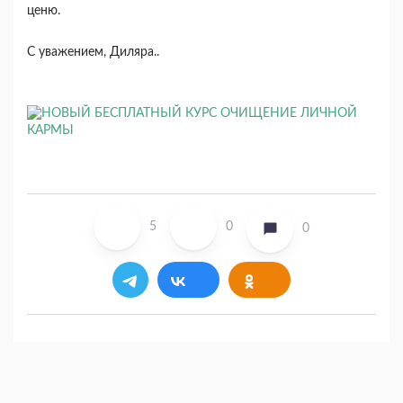
ценю.
С уважением, Диляра..
5
0
0