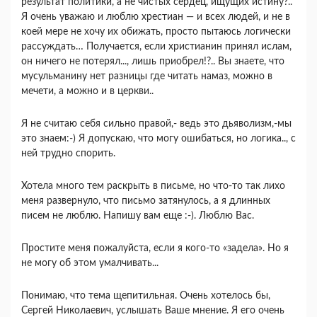
результат политики, а не чистых сердец, ищущих истину?..
Я очень уважаю и люблю хрестиан — и всех людей, и не в
коей мере не хочу их обижать, просто пытаюсь логически
рассуждать… Получается, если христианин принял ислам,
он ничего не потерял..., лишь приобрел!?.. Вы знаете, что
мусульманину нет разницы где читать намаз, можно в
мечети, а можно и в церкви..
Я не считаю себя сильно правой,- ведь это дьяволизм,-мы
это знаем:-) Я допускаю, что могу ошибаться, но логика.., с
ней трудно спорить.
Хотела много тем раскрыть в письме, но что-то так лихо
меня развернуло, что письмо затянулось, а я длинных
писем не люблю. Напишу вам еще :-). Люблю Вас.
Простите меня пожалуйста, если я кого-то «задела». Но я
не могу об этом умалчивать...
Понимаю, что тема щепитильная. Очень хотелось бы,
Сергей Николаевич, услышать Ваше мнение. Я его очень