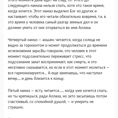
этого момента день идет на спад. От этого до
следующего намаза нельзя спать, хотя это такое время,
когда хочется. Этот намаз выделил Бог из других и
настаивает, чтобы его читали обязательно вовремя, т.к. в
это время у человека самый разгар земных дел и он
должен уметь от них оторваться во имя Аллаха.
Четвертый намаз — ахшам, читается, когда солнца не
видно за горизонтом и может продолжаться до времени
исчезновения зари.Вы говорили, что человек в этот
момент подсознательно переживает стресс, что
подсознание закат воспринимает, как смерть, и это
негативно сказывается, но если в этот момент молиться —
все гармонизируется… А еще замечаешь, что наступил
вечер..., и день близится к концу.
Пятый намаз — ясту, читается....., когда уже хочется спать,
но ты крепишься, ради Аллаха, но зато засыпаешь потом
счастливый, со спокойной душой, — и умереть не
страшно.