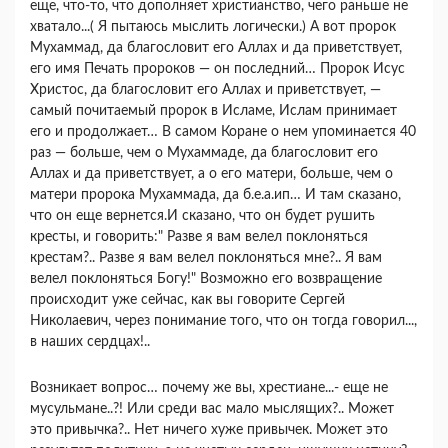
еще, что-то, что дополняет христианство, чего раньше не
хватало...( Я пытаюсь мыслить логически.) А вот пророк
Мухаммад, да благословит его Аллах и да приветствует,
его имя Печать пророков — он последний… Пророк Исус
Христос, да благословит его Аллах и приветствует, —
самый почитаемый пророк в Исламе, Ислам принимает
его и продолжает… В самом Коране о нем упоминается 40
раз — больше, чем о Мухаммаде, да благословит его
Аллах и да приветствует, а о его матери, больше, чем о
матери пророка Мухаммада, да б.е.а.ип… И там сказано,
что он еще вернется.И сказано, что он будет рушить
кресты, и говорить:" Разве я вам велел поклоняться
крестам?.. Разве я вам велел поклоняться мне?.. Я вам
велел поклоняться Богу!" Возможно его возвращение
происходит уже сейчас, как вы говорите Сергей
Николаевич, через понимание того, что он тогда говорил...,
в наших сердцах!..
Возникает вопрос… почему же вы, хрестиане...- еще не
мусульмане..?! Или среди вас мало мыслящих?.. Может
это привычка?.. Нет ничего хуже привычек. Может это