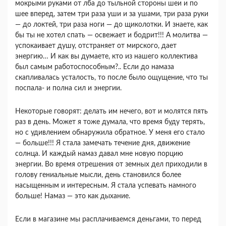
мокрыми руками от лба до тыльной стороны шеи и по
шее вперед, затем три раза уши и за ушами, три раза руки
— до локтей, три раза ноги — до щиколотки. И знаете, как
бы ты не хотел спать — освежает и бодрит!!! А молитва —
успокаивает душу, отстраняет от мирского, дает
энергию… И как вы думаете, кто из нашего коллектива
был самым работоспособным?.. Если до намаза
скапливалась усталость, то после было ощущение, что ты
поспала- и полна сил и энергии.
Некоторые говорят: делать им нечего, вот и молятся пять
раз в день. Может я тоже думала, что время буду терять,
но с удивлением обнаружила обратное. У меня его стало
— больше!!! Я стала замечать течение дня, движение
солнца. И каждый намаз давал мне новую порцию
энергии. Во время отрешения от земных дел приходили в
голову гениальные мысли, день становился более
насыщенным и интересным. Я стала успевать намного
больше! Намаз — это как дыхание.
Если в магазине мы расплачиваемся деньгами, то перед