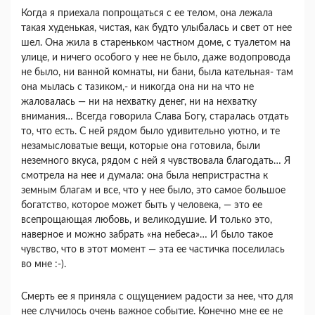
Когда я приехала попрощаться с ее телом, она лежала
такая худенькая, чистая, как будто улыбалась и свет от нее
шел. Она жила в стареньком частном доме, с туалетом на
улице, и ничего особого у нее не было, даже водопровода
не было, ни ванной комнаты, ни бани, была кательная- там
она мылась с тазиком,- и никогда она ни на что не
жаловалась — ни на нехватку денег, ни на нехватку
внимания… Всегда говорила Слава Богу, старалась отдать
то, что есть. С ней рядом было удивительно уютно, и те
незамысловатые вещи, которые она готовила, были
неземного вкуса, рядом с ней я чувствовала благодать… Я
смотрела на нее и думала: она была непристрастна к
земным благам и все, что у нее было, это самое большое
богатство, которое может быть у человека, — это ее
всепрощающая любовь, и великодушие. И только это,
наверное и можно забрать «на небеса»… И было такое
чувство, что в этот момент — эта ее частичка поселилась
во мне :-).
Смерть ее я приняла с ощущением радости за нее, что для
нее случилось очень важное событие. Конечно мне ее не