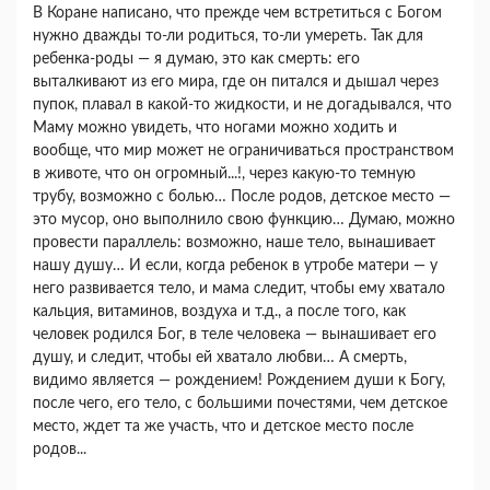
В Коране написано, что прежде чем встретиться с Богом
нужно дважды то-ли родиться, то-ли умереть. Так для
ребенка-роды — я думаю, это как смерть: его
выталкивают из его мира, где он питался и дышал через
пупок, плавал в какой-то жидкости, и не догадывался, что
Маму можно увидеть, что ногами можно ходить и
вообще, что мир может не ограничиваться пространством
в животе, что он огромный...!, через какую-то темную
трубу, возможно с болью… После родов, детское место —
это мусор, оно выполнило свою функцию… Думаю, можно
провести параллель: возможно, наше тело, вынашивает
нашу душу… И если, когда ребенок в утробе матери — у
него развивается тело, и мама следит, чтобы ему хватало
кальция, витаминов, воздуха и т.д., а после того, как
человек родился Бог, в теле человека — вынашивает его
душу, и следит, чтобы ей хватало любви… А смерть,
видимо является — рождением! Рождением души к Богу,
после чего, его тело, с большими почестями, чем детское
место, ждет та же участь, что и детское место после
родов...