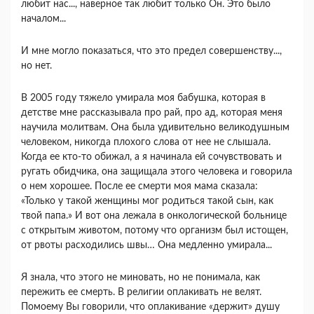
любит нас..., наверное так любит только Он. Это было
началом...
И мне могло показаться, что это предел совершенству...,
но нет.
В 2005 году тяжело умирала моя бабушка, которая в
детстве мне рассказывала про рай, про ад, которая меня
научила молитвам. Она была удивительно великодушным
человеком, никогда плохого слова от нее не слышала.
Когда ее кто-то обижал, а я начинала ей сочувствовать и
ругать обидчика, она защищала этого человека и говорила
о нем хорошее. После ее смерти моя мама сказала:
«Только у такой женщины мог родиться такой сын, как
твой папа.» И вот она лежала в онкологической больнице
с открытым животом, потому что организм был истощен,
от рвоты расходились швы… Она медленно умирала...
Я знала, что этого не миновать, но не понимала, как
пережить ее смерть. В религии оплакивать не велят.
Помоему Вы говорили, что оплакивание «держит» душу