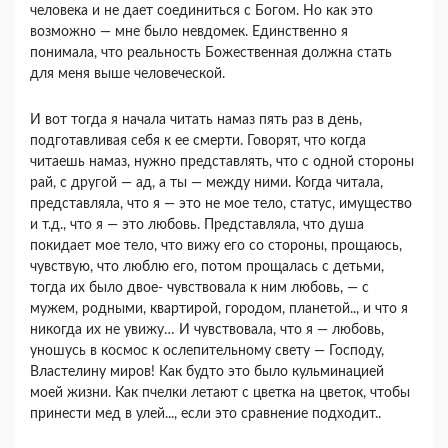
человека и не дает соединиться с Богом. Но как это
возможно — мне было невдомек. Единственно я
понимала, что реальность Божественная должна стать
для меня выше человеческой.
И вот тогда я начала читать намаз пять раз в день,
подготавливая себя к ее смерти. Говорят, что когда
читаешь намаз, нужно представлять, что с одной стороны
рай, с другой — ад, а ты — между ними. Когда читала,
представляла, что я — это не мое тело, статус, имущество
и т.д., что я — это любовь. Представляла, что душа
покидает мое тело, что вижу его со стороны, прощаюсь,
чувствую, что люблю его, потом прощалась с детьми,
тогда их было двое- чувствовала к ним любовь, — с
мужем, родными, квартирой, городом, планетой.., и что я
никогда их не увижу… И чувствовала, что я — любовь,
уношусь в космос к ослепительному свету — Господу,
Властелину миров! Как будто это было кульминацией
моей жизни. Как пчелки летают с цветка на цветок, чтобы
принести мед в улей..., если это сравнение подходит..