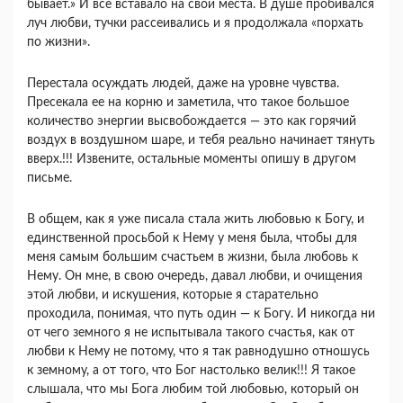
бывает.» И все вставало на свои места. В душе пробивался
луч любви, тучки рассеивались и я продолжала «порхать
по жизни».
Перестала осуждать людей, даже на уровне чувства.
Пресекала ее на корню и заметила, что такое большое
количество энергии высвобождается — это как горячий
воздух в воздушном шаре, и тебя реально начинает тянуть
вверх.!!! Извените, остальные моменты опишу в другом
письме.
В общем, как я уже писала стала жить любовью к Богу, и
единственной просьбой к Нему у меня была, чтобы для
меня самым большим счастьем в жизни, была любовь к
Нему. Он мне, в свою очередь, давал любви, и очищения
этой любви, и искушения, которые я старательно
проходила, понимая, что путь один — к Богу. И никогда ни
от чего земного я не испытывала такого счастья, как от
любви к Нему не потому, что я так равнодушно отношусь
к земному, а от того, что Бог настолько велик!!! Я такое
слышала, что мы Бога любим той любовью, который он