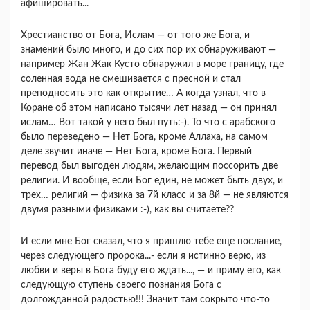
афишировать...
Хрестианство от Бога, Ислам — от того же Бога, и
знамений было много, и до сих пор их обнаруживают —
например Жан Жак Кусто обнаружил в море границу, где
соленная вода не смешивается с пресной и стал
преподносить это как открытие… А когда узнал, что в
Коране об этом написано тысячи лет назад — он принял
ислам… Вот такой у него был путь:-). То что с арабского
было переведено — Нет Бога, кроме Аллаха, на самом
деле звучит иначе — Нет Бога, кроме Бога. Первый
перевод был выгоден людям, желающим поссорить две
религии. И вообще, если Бог един, не может быть двух, и
трех… религий — физика за 7й класс и за 8й — не являются
двумя разными физиками :-), как вы считаете??
И если мне Бог сказал, что я пришлю тебе еще послание,
через следующего пророка...- если я истинно верю, из
любви и веры в Бога буду его ждать..., — и приму его, как
следующую ступень своего познания Бога с
долгожданной радостью!!! Значит там сокрыто что-то