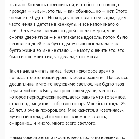
хватало. Хотелось позвонить ей, и чтобы с того конца
провода — кызым, это ты, — как обычно..., но — нет. Этого
больше не будет… Но когда я приехала к ней в дом, где я
часто жила в детстве в каникулы, и все напоминало о
ней… Отмечали сколько-то дней после смерти, я не
смогла удержаться — и наплакалась вдоволь, потом было
несколько дней, как будто душу свою выплакала, как
будто жизни во мне не стало… Не могу оценить это, это
было выше моих сил, я сделала, что смогла..
Так я начала читать намаз. Через некоторое время я
поняла, что это новый уровень моего развития. Появилась
десциплина, и что-то неуловимо светлое, как будто твоя
вера и любовь к Богу на троне твоей души, место на
которое периодически покушается занять что-то земное,
стало под защитой — образно говоря.Мне было тогда 25-
26 лет, я очень похорошела. Мне кажется, я «светилась»,
лучистый взгляд, абсолютное, как мне казалось,
смирение… и много, много всего светлого.
Намаз совершается относительно строго по времени, по