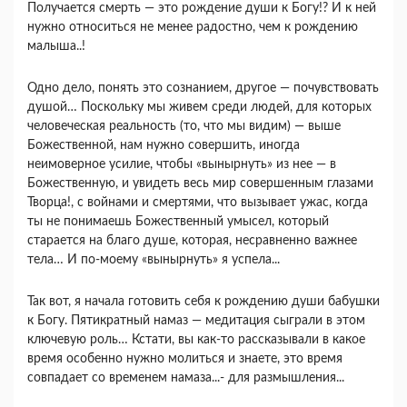
Получается смерть — это рождение души к Богу!? И к ней
нужно относиться не менее радостно, чем к рождению
малыша..!
Одно дело, понять это сознанием, другое — почувствовать
душой… Поскольку мы живем среди людей, для которых
человеческая реальность (то, что мы видим) — выше
Божественной, нам нужно совершить, иногда
неимоверное усилие, чтобы «вынырнуть» из нее — в
Божественную, и увидеть весь мир совершенным глазами
Творца!, с войнами и смертями, что вызывает ужас, когда
ты не понимаешь Божественный умысел, который
старается на благо душе, которая, несравненно важнее
тела… И по-моему «вынырнуть» я успела...
Так вот, я начала готовить себя к рождению души бабушки
к Богу. Пятикратный намаз — медитация сыграли в этом
ключевую роль… Кстати, вы как-то рассказывали в какое
время особенно нужно молиться и знаете, это время
совпадает со временем намаза...- для размышления...