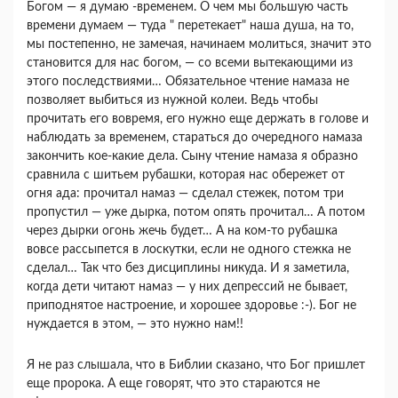
Богом — я думаю -временем. О чем мы большую часть
времени думаем — туда " перетекает" наша душа, на то,
мы постепенно, не замечая, начинаем молиться, значит это
становится для нас богом, — со всеми вытекающими из
этого последствиями… Обязательное чтение намаза не
позволяет выбиться из нужной колеи. Ведь чтобы
прочитать его вовремя, его нужно еще держать в голове и
наблюдать за временем, стараться до очередного намаза
закончить кое-какие дела. Сыну чтение намаза я образно
сравнила с шитьем рубашки, которая нас обережет от
огня ада: прочитал намаз — сделал стежек, потом три
пропустил — уже дырка, потом опять прочитал… А потом
через дырки огонь жечь будет… А на ком-то рубашка
вовсе рассыпется в лоскутки, если не одного стежка не
сделал… Так что без дисциплины никуда. И я заметила,
когда дети читают намаз — у них депрессий не бывает,
приподнятое настроение, и хорошее здоровье :-). Бог не
нуждается в этом, — это нужно нам!!
Я не раз слышала, что в Библии сказано, что Бог пришлет
еще пророка. А еще говорят, что это стараются не