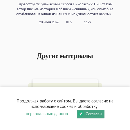
Здравствуйте, уважаемый Сергей Николаевич! Пишет Вам
автор письма «История любящей женщины», чей опыт был
опубликован в одной из Ваших книг «Диагностика кармы»...
20 июля 2026
5
1179
Другие материалы
Продолжая работу с сайтом, Вы даете согласие на
использование cookies и обработку
персональных данных
Согласен
5.0
14623
ВИДЕО-ОТВЕТЫ