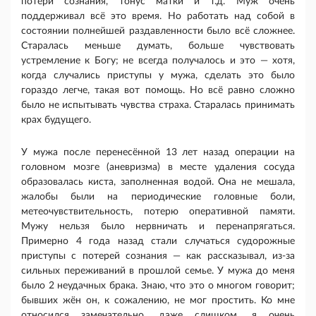
потери сознания, тонус матки и т.д. Муж очень
поддерживал всё это время. Но работать над собой в
состоянии полнейшей раздавленности было всё сложнее.
Старалась меньше думать, больше чувствовать
устремление к Богу; не всегда получалось и это — хотя,
когда случались приступы у мужа, сделать это было
гораздо легче, такая вот помощь. Но всё равно сложно
было не испытывать чувства страха. Старалась принимать
крах будущего.
У мужа после перенесённой 13 лет назад операции на
головном мозге (аневризма) в месте удаления сосуда
образовалась киста, заполненная водой. Она не мешала,
жалобы были на периодические головные боли,
метеочувствительность, потерю оперативной памяти.
Мужу нельзя было нервничать и перенапрягаться.
Примерно 4 года назад стали случаться судорожные
приступы с потерей сознания — как рассказывал, из-за
сильных переживаний в прошлой семье. У мужа до меня
было 2 неудачных брака. Знаю, что это о многом говорит;
бывших жён он, к сожалению, не мог простить. Ко мне
относился замечательно, даже слишком, я очень