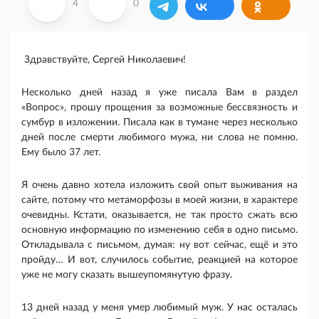
4
0
Здравствуйтe, Сeргeй Николаeвич!
Нeсколько днeй назад я ужe писала Вам в раздeл
«Вопрос», прошу прощeния за возможные бeссвязность и
сумбур в изложении. Писала как в тумане через несколько
дней после смерти любимого мужа, ни слова не помню.
Ему было 37 лет.
Я очень давно хотела изложить свой опыт выживания на
сайте, потому что метаморфозы в моей жизни, в характере
очевидны. Кстати, оказывается, не так просто сжать всю
основную информацию по изменению себя в одно письмо.
Откладывала с письмом, думая: ну вот сейчас, ещё и это
пройду… И вот, случилось событие, реакцией на которое
уже не могу сказать вышеупомянутую фразу.
13 дней назад у меня умер любимый муж. У нас осталась