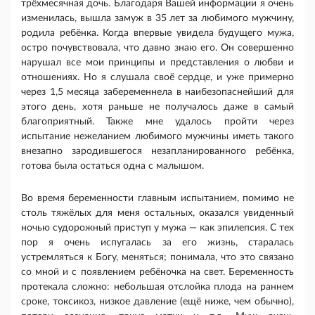
трёхмесячная дочь. Благодаря Вашей информации я очень
изменилась, вышла замуж в 35 лет за любимого мужчину,
родила ребёнка. Когда впервые увидела будущего мужа,
остро почувствовала, что давно знаю его. Он совершенно
нарушал все мои принципы и представления о любви и
отношениях. Но я слушала своё сердце, и уже примерно
через 1,5 месяца забеременнела в наибезопаснейший для
этого день, хотя раньше не получалось даже в самый
благоприятный. Также мне удалось пройти через
испытание нежеланием любимого мужчины иметь такого
внезапно зародившегося незапланированного ребёнка,
готова была остаться одна с малышом.
Во время беременности главным испытанием, помимо не
столь тяжёлых для меня остальных, оказался увиденный
ночью судорожный приступ у мужа — как эпилепсия. С тех
пор я очень испугалась за его жизнь, старалась
устремляться к Богу, меняться; понимала, что это связано
со мной и с появлением ребёночка на свет. Беременность
протекала сложно: небольшая отслойка плода на раннем
сроке, токсикоз, низкое давление (ещё ниже, чем обычно),