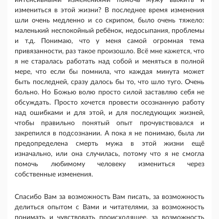
интенсивными изменениями помочь мужу выжить и
измениться в этой жизни? В последнее время изменения
шли очень медленно и со скрипом, было очень тяжело:
маленький неспокойный ребёнок, недосыпания, проблемы
и т.д. Понимаю, что у меня самой огромная тема
привязанности, раз такое произошло. Всё мне кажется, что
я не старалась работать над собой и меняться в полной
мере, что если бы помнила, что каждая минута может
быть последней, сразу далось бы то, что шло туго. Очень
больно. Но Божью волю просто силой заставляю себя не
обсуждать. Просто хочется провести осознанную работу
над ошибками и для этой, и для последующих жизней,
чтобы правильно понятый опыт прочувствовался и
закрепился в подсознании. А пока я не понимаю, была ли
предопределена смерть мужа в этой жизни ещё
изначально, или она случилась, потому что я не смогла
помочь любимому человеку измениться через
собственные изменения.
Спасибо Вам за возможность Вам писать, за возможность
делиться опытом с Вами и читателями, за возможность
понимать и чувствовать происходящее, за возможность