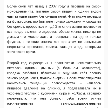
Более семи лет назад в 2007 году я перешла на сыро-
моноедение (т.е. питание сырой пищей и одним видом
еды за один прием без смешивания). Чуть позже перешла
на фрукторианство (питание только фруктами — овощами
без орехов, проростков и т.д.) Это стиль жизни перевернул
все представления о здоровом образе жизни: никогда не
думала что можно жить и процветать на одних только
фруктах, в течение многих лет при этом не испытывая
недостатка протеинов, железа, кальция и т.д., которыми
запугивают врачи.
Второй год сыроедения я практически исключительно
питалась одними дынями (в большом количестве),
изредка разбавляя яблоками и ощущала себя словно
заново родившейся, полной энергии. После этих открытий
наметились тенденции превосходства — началось
пищевое давление на близких, я подлавливала их в
укромных уголках с кусочками сыра и колбасы, страшно
переживала, что они убивают себя всеми этими
нахимиченными генмодифицированными