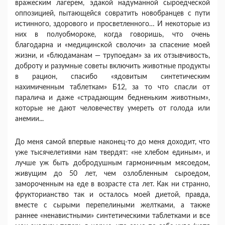
вражеским лагерем, эдакой надуманной сыроедческой
оппозицией, пытающейся совратить новобранцев с пути
истинного, здорового и просветленного… И некоторые из
них в полуобмороке, когда говоришь, что очень
благодарна и «медицинской сволочи» за спасение моей
жизни, и «блюдаманам — трупоедам» за их отзывчивость,
доброту и разумные советы включить животные продукты
в рацион, спасибо «ядовитым синтетическим
нахимиченным таблеткам» Б12, за то что спасли от
паралича и даже «страдающим бедненьким животным»,
которые не дают человечеству умереть от голода или
анемии...
До меня самой впервые наконец-то до меня доходит, что
уже тысячелетиями нам твердят: «не хлебом единым», и
лучше уж быть добродушным гармоничным мясоедом,
живущим до 50 лет, чем озлобленным сыроедом,
замороченным на еде в возрасте ста лет. Как ни странно,
фрукторианство так и осталось моей диетой, правда,
вместе с сырыми перепелиными желтками, а также
раннее «ненавистными» синтетическими таблетками и все