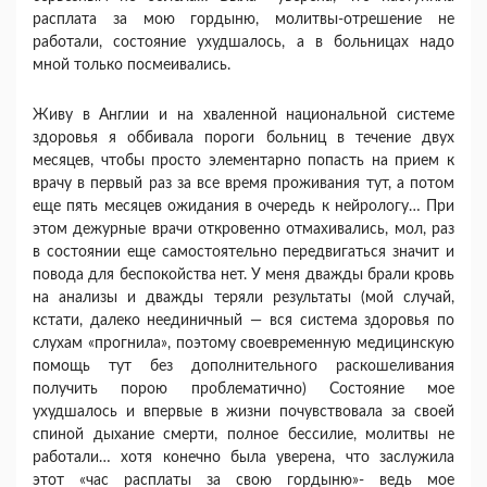
расплата за мою гордыню, молитвы-отрешение не
работали, состояние ухудшалось, а в больницах надо
мной только посмеивались.
Живу в Англии и на хваленной национальной системе
здоровья я оббивала пороги больниц в течение двух
месяцев, чтобы просто элементарно попасть на прием к
врачу в первый раз за все время проживания тут, а потом
еще пять месяцев ожидания в очередь к нейрологу… При
этом дежурные врачи откровенно отмахивались, мол, раз
в состоянии еще самостоятельно передвигаться значит и
повода для беспокойства нет. У меня дважды брали кровь
на анализы и дважды теряли результаты (мой случай,
кстати, далеко неединичный — вся система здоровья по
слухам «прогнила», поэтому своевременную медицинскую
помощь тут без дополнительного раскошеливания
получить порою проблематично) Состояние мое
ухудшалось и впервые в жизни почувствовала за своей
спиной дыхание смерти, полное бессилие, молитвы не
работали… хотя конечно была уверена, что заслужила
этот «час расплаты за свою гордыню»- ведь мое