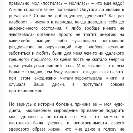
правильно, мол «постилась — молилась» — что еще надо?
А если спросите зачем постилась? Ощутила ли любовь в
результате? Стала ли добродушнее, душевнее? Как раз
наоборот — именно в периоды, когда доводила себя до
анорексичного состояния, я либо вообще ничего не
чувствовала- организм просто не тратит энергию на
какие-либо эмоции, либо чувствовала постоянное
раздражение на окружающий мир… любовь, желание
заботиться и любить были для меня чем-то из «далекого
грешного» прошлого, во время поста не хватало энергии
даже улыбнуться лишний раз… Мне казалось, что чем
больше страдаю, тем буду «чище»… стыдно сказать, что
при этом ежедневно читала-перечитывала книги и
слушала Ваши диски, а поступала совсем
противоположно..
Но вернусь к истории болезни, причина ее — моя чудо-
диета, «волшебное» сыроедение, призванное подарить
мне здоровье, а не отнять его. Но в тот момент я
настолько была уверена в непогрешимости своего
здорового образа жизни, что мне даже в голову не