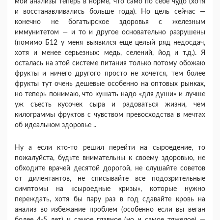
мои анализы теперь в норме, что само по себе чудо (хотя
и восстанавливались больше года). Но цель сейчас —
конечно не богатырское здоровья с железным
иммунитетом — и то и другое основательно разрушены
(помимо Б12 у меня выявился еще целый ряд недосдач,
хотя и менее серьезных: медь, селений, йод и т.д.). Я
осталась на этой системе питания только потому обожаю
фрукты и ничего другого просто не хочется, тем более
фрукты тут очень дешевые особенно на оптовых рынках,
но теперь понимаю, что кушать надо «для души» и лучше
уж съесть кусочек сыра и радоваться жизни, чем
килограммы фруктов с чувством превосходства в мечтах
об идеальном здоровье ..
Ну а если кто-то решил перейти на сыроедение, то
пожалуйста, будьте внимательны к своему здоровью, не
обходите врачей десятой дорогой, не слушайте советов
от дилентантов, не списывайте все подозрительные
симптомы на «сыроедные кризы», которые нужно
переждать, хотя бы пару раз в год сдавайте кровь на
анализ во избежание проблем (особенно если вы веган