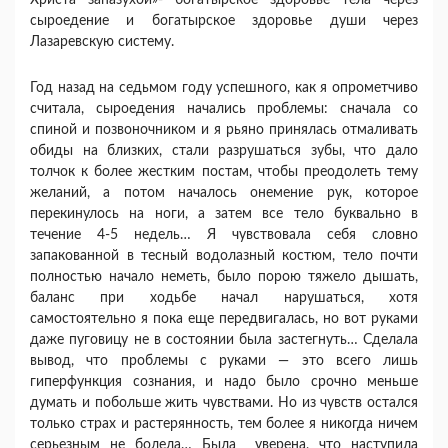
Христа запазухой»- богатырское здоровье тела через
сыроедение и богатырское здоровье души через
Лазаревскую систему.
Год назад на седьмом году успешного, как я опрометчиво
считала, сыроедения начались проблемы: сначала со
спиной и позвоночником и я рьяно принялась отмаливать
обиды на близких, стали разрушаться зубы, что дало
толчок к более жестким постам, чтобы преодолеть тему
желаний, а потом началось онемение рук, которое
перекинулось на ноги, а затем все тело буквально в
течение 4-5 недель… Я чувствовала себя словно
запакованной в тесный водолазный костюм, тело почти
полностью начало неметь, было порою тяжело дышать,
баланс при ходьбе начал нарушаться, хотя
самостоятельно я пока еще передвигалась, но вот руками
даже пуговицу не в состоянии была застегнуть… Сделала
вывод, что проблемы с руками — это всего лишь
гиперфункция сознания, и надо было срочно меньше
думать и побольше жить чувствами. Но из чувств остался
только страх и растерянность, тем более я никогда ничем
серьезным не болела… Была уверена, что наступила