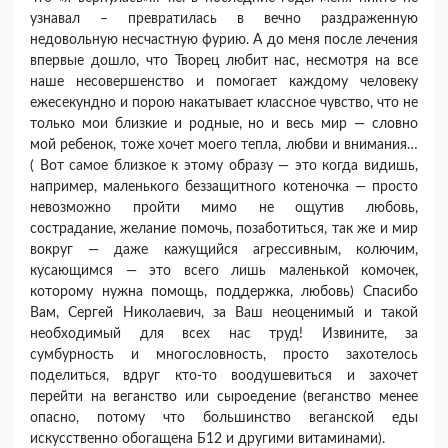
узнавал – превратилась в вечно раздраженную
недовольную несчастную фурию. А до меня после лечения
впервые дошло, что Творец любит нас, несмотря на все
наше несовершенство и помогает каждому человеку
ежесекундно и порою накатывает классное чувство, что не
только мои близкие и родные, но и весь мир — словно
мой ребенок, тоже хочет моего тепла, любви и внимания…
( Вот самое близкое к этому образу — это когда видишь,
например, маленького беззащитного котеночка — просто
невозможно пройти мимо не ощутив любовь,
сострадание, желание помочь, позаботиться, так же и мир
вокруг — даже кажущийся агрессивным, колючим,
кусающимся — это всего лишь маленькой комочек,
которому нужна помощь, поддержка, любовь) Спасибо
Вам, Сергей Николаевич, за Ваш неоценимый и такой
необходимый для всех нас труд! Извините, за
сумбурность и многословность, просто захотелось
поделиться, вдруг кто-то воодушевиться и захочет
перейти на веганство или сыроедение (веганство менее
опасно, потому что большинство веганской еды
искусственно обогащена Б12 и другими витаминами).