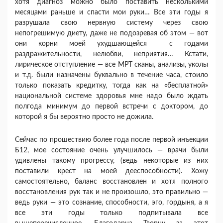
хотя диагноз можно было поставить несколькими
месяцами раньше и спасти мои руки… Все эти годы я
разрушала свою нервную систему через свою
непогрешимую диету, даже не подозревая об этом — вот
они корни моей ухудшающейся с годами
раздражительности, нелюбви, неприятия… Кстати,
лирическое отступление — все МРТ сканы, анализы, уколы
и т.д. были назначены буквально в течение часа, стоило
только показать кредитку, тогда как на «бесплатной»
национальной системе здоровья мне надо было ждать
полгода минимум до первой встречи с доктором, до
которой я бы вероятно просто не дожила.
Сейчас по прошествию более года после первой инъекции
Б12, мое состояние очень улучшилось — врачи были
удивлены такому прогрессу, (ведь некоторые из них
поставили крест на моей дееспособности). Хожу
самостоятельно, баланс восстановлен и хотя полного
восстановления рук так и не произошло, это правильно —
ведь руки — это сознание, способности, эго, гордыня, а я
все эти годы только подпитывала все