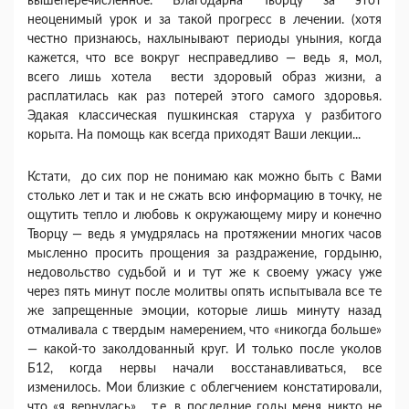
вышеперечисленное. Благодарна Творцу за этот
неоценимый урок и за такой прогресс в лечении. (хотя
честно признаюсь, нахлынывают периоды уныния, когда
кажется, что все вокруг несправедливо — ведь я, мол,
всего лишь хотела вести здоровый образ жизни, а
расплатилась как раз потерей этого самого здоровья.
Эдакая классическая пушкинская старуха у разбитого
корыта. На помощь как всегда приходят Ваши лекции...
Кстати, до сих пор не понимаю как можно быть с Вами
столько лет и так и не сжать всю информацию в точку, не
ощутить тепло и любовь к окружающему миру и конечно
Творцу — ведь я умудрялась на протяжении многих часов
мысленно просить прощения за раздражение, гордыню,
недовольство судьбой и и тут же к своему ужасу уже
через пять минут после молитвы опять испытывала все те
же запрещенные эмоции, которые лишь минуту назад
отмаливала с твердым намерением, что «никогда больше»
— какой-то заколдованный круг. И только после уколов
Б12, когда нервы начали восстанавливаться, все
изменилось. Мои близкие с облегчением констатировали,
что «я вернулась»… т.е. в последние годы меня никто не