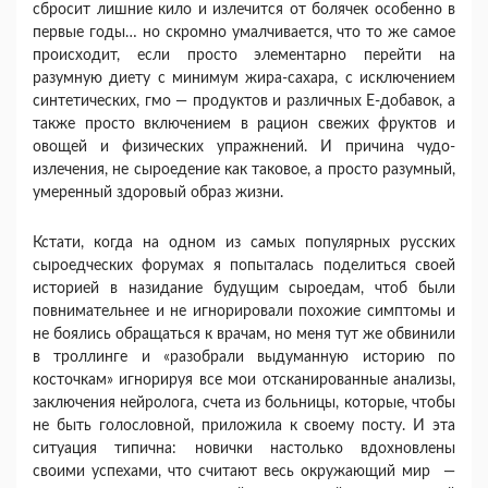
сбросит лишние кило и излечится от болячек особенно в
первые годы… но скромно умалчивается, что то же самое
происходит, если просто элементарно перейти на
разумную диету с минимум жира-сахара, с исключением
синтетических, гмо — продуктов и различных Е-добавок, а
также просто включением в рацион свежих фруктов и
овощей и физических упражнений. И причина чудо-
излечения, не сыроедение как таковое, а просто разумный,
умеренный здоровый образ жизни.
Кстати, когда на одном из самых популярных русских
сыроедческих форумах я попыталась поделиться своей
историей в назидание будущим сыроедам, чтоб были
повнимательнее и не игнорировали похожие симптомы и
не боялись обращаться к врачам, но меня тут же обвинили
в троллинге и «разобрали выдуманную историю по
косточкам» игнорируя все мои отсканированные анализы,
заключения нейролога, счета из больницы, которые, чтобы
не быть голословной, приложила к своему посту. И эта
ситуация типична: новички настолько вдохновлены
своими успехами, что считают весь окружающий мир —