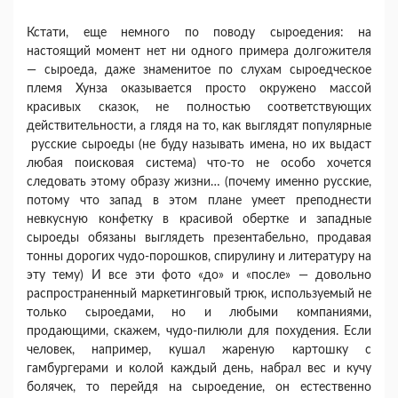
Кстати, еще немного по поводу сыроедения: на
настоящий момент нет ни одного примера долгожителя
— сыроеда, даже знаменитое по слухам сыроедческое
племя Хунза оказывается просто окружено массой
красивых сказок, не полностью соответствующих
действительности, а глядя на то, как выглядят популярные
русские сыроеды (не буду называть имена, но их выдаст
любая поисковая система) что-то не особо хочется
следовать этому образу жизни… (почему именно русские,
потому что запад в этом плане умеет преподнести
невкусную конфетку в красивой обертке и западные
сыроеды обязаны выглядеть презентабельно, продавая
тонны дорогих чудо-порошков, спирулину и литературу на
эту тему) И все эти фото «до» и «после» — довольно
распространенный маркетинговый трюк, используемый не
только сыроедами, но и любыми компаниями,
продающими, скажем, чудо-пилюли для похудения. Если
человек, например, кушал жареную картошку с
гамбургерами и колой каждый день, набрал вес и кучу
болячек, то перейдя на сыроедение, он естественно