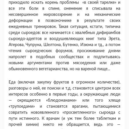
приходило искать корень проблемы «в своей тарелке» и
все эти боли в спине, онемение я списывала на
несовершенное мировоззрение и на механические
деформации в позвоночнике в результате своих
ежедневных тренировок. Такая ситуация, кстати, типична
среди сыроедов: все начинается с хвалебных дифирамбов
сыроедо-адептов и воодушевляющих книг типа Эрета,
Атерова, Чупруна, Шелтона, Бутенко, Изюма и тд., а потом
чтения сыроедческих форумов, просиживание днями
напролет в подобных сообществах и подпитываясь
новыми аргументами против мясоедения или даже
обыкновенного вегетарианства, но на вареной пище...
Еда (включая закупку фруктов в огромном количестве),
разговоры о ней, ее поиски и т.д. становится центром всех
интересов особенно в первые годы, а окружающие люди
— окрещаются «блюдоманами» или того хлеще
«трупоедами» и становятся врагами, пытающимися
совратить новоявленного «просветленного» сыроеда с
пути истинного. К врачам (и уж тем более таблеткам и
прочей химии) никто не обращается, ведь это —