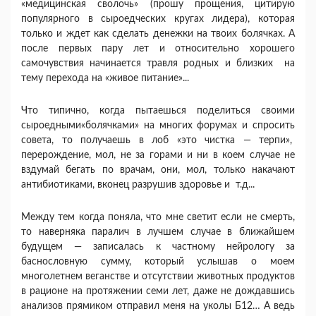
«медицинская сволочь» (прошу прощения, цитирую
популярного в сыроедческих кругах лидера), которая
только и ждет как сделать денежки на твоих болячках. А
после первых пару лет и относительно хорошего
самочувствия начинается травля родных и близких на
тему перехода на «живое питание»...
Что типично, когда пытаешься поделиться своими
сыроедными«болячками» на многих форумах и спросить
совета, то получаешь в лоб «это чистка — терпи»,
перерождение, мол, не за горами и ни в коем случае не
вздумай бегать по врачам, они, мол, только накачают
антибиотиками, вконец разрушив здоровье и т.д...
Между тем когда поняла, что мне светит если не смерть,
то наверняка паралич в лучшем случае в ближайшем
будущем — записалась к частному нейрологу за
баснословную сумму, который услышав о моем
многолетнем веганстве и отсутствии животных продуктов
в рационе на протяжении семи лет, даже не дождавшись
анализов прямиком отправил меня на уколы Б12… А ведь