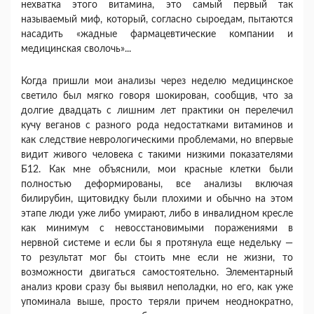
нехватка этого витамина, это самый первый так
называемый миф, который, согласно сыроедам, пытаются
насадить «жадные фармацевтические компании и
медицинская сволочь»...
Когда пришли мои анализы через неделю медицинское
светило был мягко говоря шокирован, сообщив, что за
долгие двадцать с лишним лет практики он перелечил
кучу веганов с разного рода недостатками витаминов и
как следствие неврологическими проблемами, но впервые
видит живого человека с такими низкими показателями
Б12. Как мне объяснили, мои красные клетки были
полностью деформированы, все анализы включая
билирубин, щитовидку были плохими и обычно на этом
этапе люди уже либо умирают, либо в инвалидном кресле
как минимум с невосстановимыми поражениями в
нервной системе и если бы я протянула еще недельку —
то результат мог бы стоить мне если не жизни, то
возможности двигаться самостоятельно. Элементарный
анализ крови сразу бы выявил неполадки, но его, как уже
упоминала выше, просто теряли причем неоднократно,