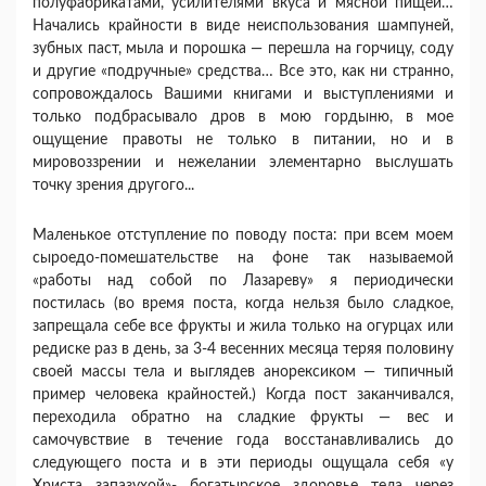
полуфабрикатами, усилителями вкуса и мясной пищей…
Начались крайности в виде неиспользования шампуней,
зубных паст, мыла и порошка — перешла на горчицу, соду
и другие «подручные» средства… Все это, как ни странно,
сопровождалось Вашими книгами и выступлениями и
только подбрасывало дров в мою гордыню, в мое
ощущение правоты не только в питании, но и в
мировоззрении и нежелании элементарно выслушать
точку зрения другого...
Маленькое отступление по поводу поста: при всем моем
сыроедо-помешательстве на фоне так называемой
«работы над собой по Лазареву» я периодически
постилась (во время поста, когда нельзя было сладкое,
запрещала себе все фрукты и жила только на огурцах или
редиске раз в день, за 3-4 весенних месяца теряя половину
своей массы тела и выглядев анорексиком — типичный
пример человека крайностей.) Когда пост заканчивался,
переходила обратно на сладкие фрукты — вес и
самочувствие в течение года восстанавливались до
следующего поста и в эти периоды ощущала себя «у