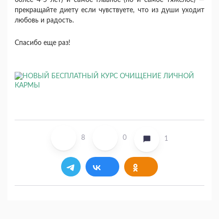
более 4-5 лет) и самое главное (но и самое тяжелое) —
прекращайте диету если чувствуете, что из души уходит
любовь и радость.
Спасибо еще раз!
8
0
1