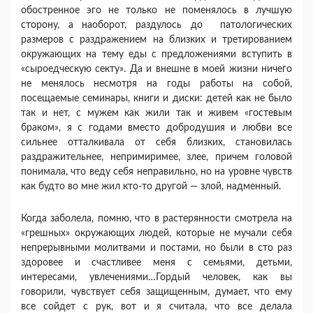
обостренное эго не только не поменялось в лучшую
сторону, а наоборот, раздулось до патологических
размеров с раздражением на близких и третированием
окружающих на тему еды с предложениями вступить в
«сыроедческую секту». Да и внешне в моей жизни ничего
не менялось несмотря на годы работы на собой,
посещаемые семинары, книги и диски: детей как не было
так и нет, с мужем как жили так и живем «гостевым
браком», я с годами вместо добродушия и любви все
сильнее отталкивала от себя близких, становилась
раздражительнее, непримиримее, злее, причем головой
понимала, что веду себя неправильно, но на уровне чувств
как будто во мне жил кто-то другой — злой, надменный.
Когда заболела, помню, что в растерянности смотрела на
«грешных» окружающих людей, которые не мучали себя
непрерывными молитвами и постами, но были в сто раз
здоровее и счастливее меня с семьями, детьми,
интересами, увлечениями…Гордый человек, как вы
говорили, чувствует себя защищенным, думает, что ему
все сойдет с рук, вот и я считала, что все делала