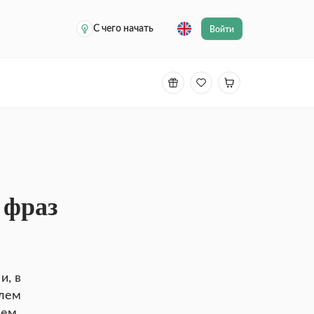
С чего начать
Войти
 фраз
и, в
блем
чем