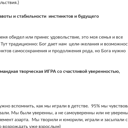
льствия.)
авоты и стабильности инстинктов и будущего
 меня обидел или принес удовольствие, это моя семья и все
. Тут традиционно: Бог дает нам цели-желания и возможнос
нктов самосохранения и продолжения рода, но Бога нужно
командная творческая ИГРА со счастливой уверенностью,
 нужно вспомнить, как мы играли в детстве. 95% мы чувство
авали. Мы были уверенны, а не самоуверенны или не уверены
лемент азарта. Мы творили и юморили, играли и засыпали с
но возрождать уже взрослым)