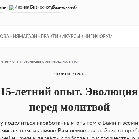
айн кинотеатр
Бизнес-клуб
ДОВАНИЯ
МАГАЗИН
ПРАКТИКИ
КУРСЫ
КНИГИ
ФОРУМ
летний опыт. Эволюция фраз перед молитвой
18 ОКТЯБРЯ 2018
15-летний опыт. Эволюция
перед молитвой
у поделиться наработанным опытом с Вами и всеми 
 числе, помочь лично Вам немного «отойти» от про
дей и науки и перейти к собственно к творчеству, о 