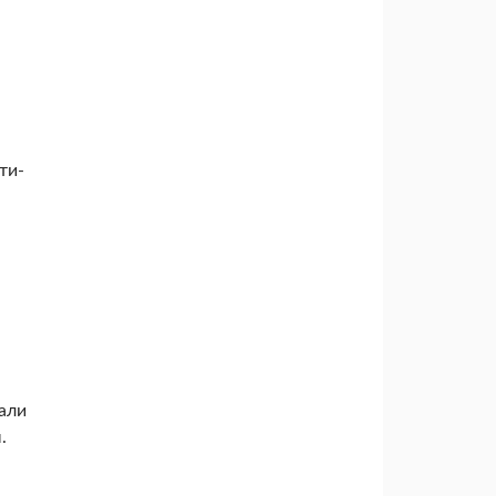
ти-
вали
.