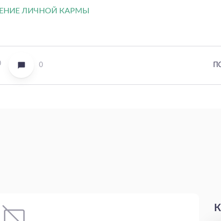
0
0
П
К