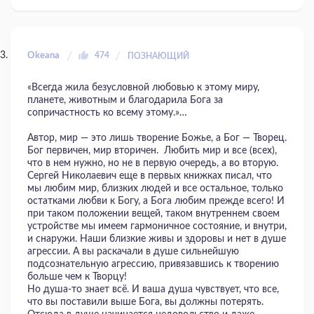
Okeana
474
ПОЗНАЮЩИЙ
«Всегда жила безусловной любовью к этому миру,
планете, животным и благодарила Бога за
сопричастность ко всему этому.»…
Автор, мир — это лишь творение Божье, а Бог — Творец.
Бог первичен, мир вторичен. Любить мир и все (всех),
что в нем нужно, но не в первую очередь, а во вторую.
Сергей Николаевич еще в первых книжках писал, что
мы любим мир, близких людей и все остальное, только
остатками любви к Богу, а Бога любим прежде всего! И
при таком положении вещей, таком внутреннем своем
устройстве мы имеем гармоничное состояние, и внутри,
и снаружи. Наши близкие живы и здоровы и нет в душе
агрессии. А вы раскачали в душе сильнейшую
подсознательную агрессию, привязавшись к творению
больше чем к Творцу!
Но душа-то знает всё. И ваша душа чувствует, что все,
что вы поставили выше Бога, вы должны потерять.