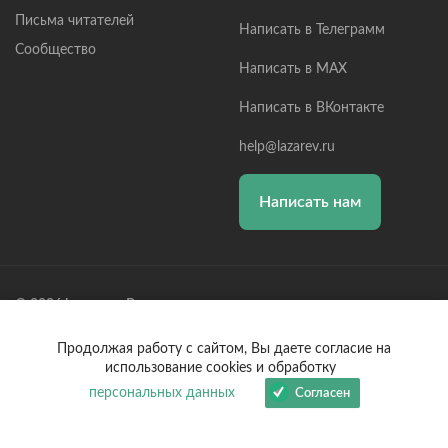
Письма читателей
Написать в Телеграмм
Сообщество
Написать в MAX
Написать в ВКонтакте
help@lazarev.ru
Написать нам
© 2026 lazarev.ru Все права защищены
Лазарев Сергей Николаевич (ИП) ИНН: 782570100635, ОГРНИП:
Продолжая работу с сайтом, Вы даете согласие на
314784729300600, Р/С: 40802810102570002043,
использование cookies и обработку
Банк: ОАО "АЛЬФА-БАНК" БИК: 044525593, К/С:
30101810200000000593
персональных данных
Согласен