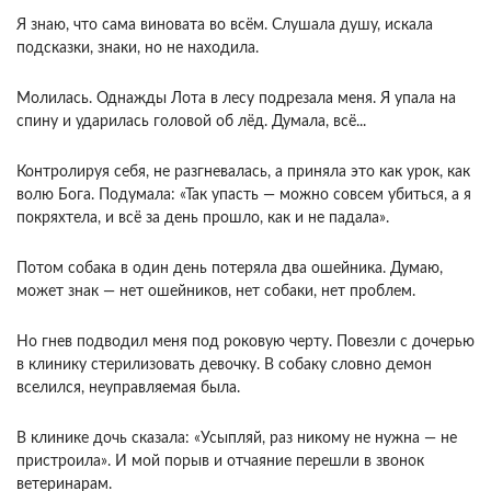
Я знаю, что сама виновата во всём. Слушала душу, искала
подсказки, знаки, но не находила.
Молилась. Однажды Лота в лесу подрезала меня. Я упала на
спину и ударилась головой об лёд. Думала, всё...
Контролируя себя, не разгневалась, а приняла это как урок, как
волю Бога. Подумала: «Так упасть — можно совсем убиться, а я
покряхтела, и всё за день прошло, как и не падала».
Потом собака в один день потеряла два ошейника. Думаю,
может знак — нет ошейников, нет собаки, нет проблем.
Но гнев подводил меня под роковую черту. Повезли с дочерью
в клинику стерилизовать девочку. В собаку словно демон
вселился, неуправляемая была.
В клинике дочь сказала: «Усыпляй, раз никому не нужна — не
пристроила». И мой порыв и отчаяние перешли в звонок
ветеринарам.