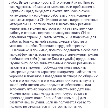
либо. Выше только ярость. Это опасный знак. Просто
так, чудесным образом от молитвы или пребывания в
церкви он вряд ли уйдёт. Похоже, что нужно очень
интенсивно и настойчиво работать с ним, используя
разные материалы СН. Можно искать видео и печатные
материалы СН по теме гнева и негативных реакций
неприятия, а можно настроиться на эту внутреннюю
работу и открыть первую попавшуюся книгу СН на
случайной странице. Затем читать, ища подсказки для
работы. Только, на мой взгляд, ожидать быстрых
успехов – ошибка. Терпение и труд всё перетрут.
Насколько я понимаю, попытки подавлять в себе гнев
малоэффективны, если не вредны, а уничижения, ругань
и обвинения себя (а также Бога и судьбы) вредоносны.
Лучше быть более внимательным к своим реакциям и
мыслям и в момент пробуждения гнева вносить
намерение другого характера (например, найти что-то
хорошее и полезное в поведении партнёра по общению
или в его личности, в его желании или начать изучать
какой-либо цветок или предмет из обстановки, или
вспомнить что-то хорошее из счастливого детства).
Можно попытаться увидеть или почувствовать в
происходящем волю Бога и благо (помощь) для
развития вашей души. Если не получается сразу, то
полезно не отчаиваться и повторять попытки.