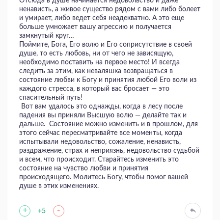
Отсюда в душе начинается недовольство и даже
ненависть, а живое существо рядом с вами либо болеет
и умирает, либо ведет себя неадекватно. А это еще
больше умножает вашу агрессию и получается
замкнутый круг…
Поймите, Бога, Его волю и Его соприсутствие в своей
душе, то есть любовь, ни от чего не зависящую,
необходимо поставить на первое место! И всегда
следить за этим, как неваляшка возвращаться в
состояние любви к Богу и принятия любой Его воли из
каждого стресса, в который вас бросает — это
спасительный путь!
Вот вам удалось это однажды, когда в лесу после
падения вы приняли Высшую волю — делайте так и
дальше. Состояние можно изменить и в прошлом, для
этого сейчас пересматривайте все моменты, когда
испытывали недовольство, сожаление, ненависть,
раздражение, страх и неприязнь, недовольство судьбой
и всем, что происходит. Старайтесь изменить это
состояние на чувство любви и принятия
происходящего. Молитесь Богу, чтобы помог вашей
душе в этих изменениях.
+
-
+5