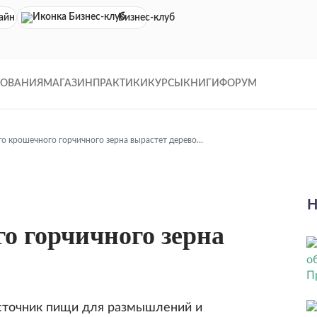
айн кинотеатр
Бизнес-клуб
ДОВАНИЯ
МАГАЗИН
ПРАКТИКИ
КУРСЫ
КНИГИ
ФОРУМ
го крошечного горчичного зерна вырастет дерево...
Н
го горчичного зерна
сточник пищи для размышлений и