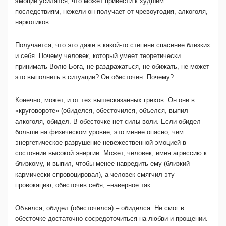
эмоции усилятся, что может привести к худшим
последствиям, нежели он получает от чревоугодия, алкоголя,
наркотиков.
Получается, что это даже в какой-то степени спасение близких
и себя. Почему человек, который умеет теоретически
принимать Волю Бога, не раздражаться, не обижать, не может
это выполнить в ситуации? Он обесточен. Почему?
Конечно, может, и от тех вышесказанных грехов. Он они в
«круговороте» (обиделся, обесточился, объелся, выпил
алкоголя, обидел. В обесточке нет силы воли. Если обидел
больше на физическом уровне, это менее опасно, чем
энергетическое разрушение невежественной эмоцией в
состоянии высокой энергии. Может, человек, имея агрессию к
близкому, и выпил, чтобы менее навредить ему (близкий
кармически спровоцировал), а человек смягчил эту
провокацию, обесточив себя, –наверное так.
Объелся, обидел (обесточился) – обиделся. Не смог в
обесточке достаточно сосредоточиться на любви и прощении.