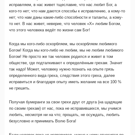
исправляем, в нас живет тщеславие, что нас любит Бог, а
кого-то нет; что нам даются способы к исправлению, а кому-то
нет; что нам даны какие-либо способности и таланты, а кому-
то нет. В нас живет, неверие, что человек «Х» любим Богом,
что этого человека ведёт по жизни сам Бог!
Когда мы кого-либо оскорбляем, мы оскорбляем любимого
Богом! Когда мы кого-либо не любим, мы не любим любимого
Богом! Не просто же так человек родился и живет в том
обществе, где подталкивают к определённым грехам. Значит
так надо! Может, человеку нужно познать на опыте грязь
определенного вида греха, следствия этого греха, далее
исправиться и благодаря опыту иметь желание на все 100 %
не грешить.
Получая бумеранги за свои грехи друг от друга (на щадящие
по своим грехам) от нас, пока не исправившихся, мы учимся
любить, несмотря ни на что; прощать, не осуждать, любить
безусловно и принимать Волю Бога!
Если человек пока не исправился, нужно к нему относится по