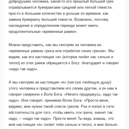
добродушию человека, какой-то его прошлый большой грех
отрабатывается бумерангами средней или легкой тяжести,
просто в большем количестве и дольше по времени, как
замена бумерангу большей тяжести. Возможно, поэтому
нахождение в определенном периоде может иметь
продолжительные «временные рамки».
Можно представить, как мы смотрим на человека во
«временных рамках греха или отработки своих грехов». Мы
видим, как его настоящее «я» (которое любит нас сильно и
тепло) из этих рамок обращается к Богу: благодарит и говорит
«надо так надо».
А мы смотрим на настоящее «я» (чистую любящую душу)
этого человека и представляем его своим другом, а он нам и
говорит смиренно к Воле Бога: «Ничего продержусь, надо так
надо». Или говорит, принимая Волю Бога: «Прости меня,
видимо, мне нужен такой список грехов. Раз я попал в сети
обстоятельств для того, чтобы иметь эти грехи, значит так
надо, – «надо так надо». Прости меня! Ты ведь знаешь, что
моё настоящее «я» любит тебя сильно и тепло, и мне больно