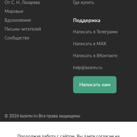
От С. Н. Лазарева
Где купить
Мировые
Поддержка
Вдохновение
Письма читателей
Написать в Телеграмм
Сообщество
Написать в MAX
Написать в ВКонтакте
help@lazarev.ru
Написать нам
© 2026 lazarev.ru Все права защищены
Лазарев Сергей Николаевич (ИП) ИНН: 782570100635, ОГРНИП:
314784729300600, Р/С: 40802810102570002043,
Банк: ОАО "АЛЬФА-БАНК" БИК: 044525593, К/С:
Продолжая работу с сайтом, Вы даете согласие на