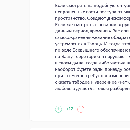
Если смотреть на подобную ситуац
непрошенные гости поступают мяг
пространство. Создают дискомфор
Если же смотреть с позиции верую
данный период времени у Вас сли
самосохранения(желание обладать
устремления к Творцу. И тогда ч
по воле Всевышнего обеспечивают
на Вашу территорию и нарушают В
в своей душе, тогда либо частые 
наоборот будете рады приезду ро
при этом ещё требуется изменение 
сказать твёрдое и уверенное «нет
любовь в душе?Бытовые разборки
+
-
+12