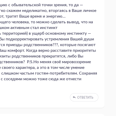
ию с обывательской точки зрения, то да —
ко скажем неделикатно, вторгаясь в Ваше личное
т, тратят Ваше время и энергию…
щего человека, то можно сделать вывод, что на
шком активным стал инстинкт
 территорией) в ущерб основному инстинкту —
тобы подкорректировать устремления Вашей души
ся приезды родственников???, которые посягают
аш комфорт. Когда верно расставите приоритеты
визиты родственников прекратятся, либо Вы
дственников? P.S.Но меняя своё мировоззрение
своего характера, а это в том числе умение
», слишком частым гостям-потребителям. Сохраняя
 с соседями можно тоже сюда же отнести
ОТВЕТИТЬ