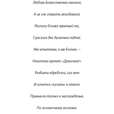
Любовь Божественна сначала,
А их уж страсть околдовала.
Разлуки ближе мрачный час,
Срослись две душеньки подчас.
Им испытанья, а им больно, —
Неистово кричат: «Довольно!»
Разбиты вдребезги, сил нет
И хочется «кусать» в ответ.
Привыкли только к наслажденью,
По человечьему веленью.