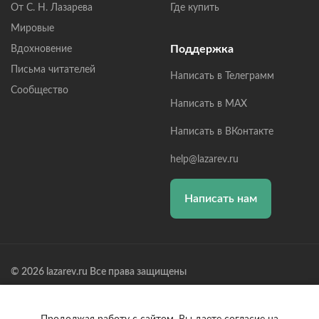
От С. Н. Лазарева
Где купить
Мировые
Поддержка
Вдохновение
Письма читателей
Написать в Телеграмм
Сообщество
Написать в MAX
Написать в ВКонтакте
help@lazarev.ru
Написать нам
© 2026 lazarev.ru Все права защищены
Лазарев Сергей Николаевич (ИП) ИНН: 782570100635, ОГРНИП:
314784729300600, Р/С: 40802810102570002043,
Банк: ОАО "АЛЬФА-БАНК" БИК: 044525593, К/С: