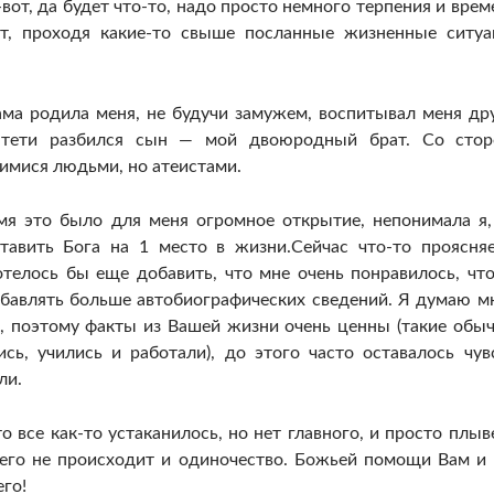
вот, да будет что-то, надо просто немного терпения и врем
т, проходя какие-то свыше посланные жизненные ситуа
ма родила меня, не будучи замужем, воспитывал меня др
у тети разбился сын — мой двоюродный брат. Со сто
имися людьми, но атеистами.
мя это было для меня огромное открытие, непонимала я,
авить Бога на 1 место в жизни.Сейчас что-то проясняе
телось бы еще добавить, что мне очень понравилось, чт
обавлять больше автобиографических сведений. Я думаю м
м, поэтому факты из Вашей жизни очень ценны (такие обы
сь, учились и работали), до этого часто оставалось чув
ли.
то все как-то устаканилось, но нет главного, и просто плыв
ичего не происходит и одиночество. Божьей помощи Вам и
го!