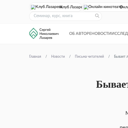
Клуб Лазарева
Онл
Сергей
ОБ АВТОРЕ
НОВОСТИ
ИССЛЕ
Николаевич
Лазарев
Главная
Новости
Письма читателей
Бывает л
Бывает
М
пер