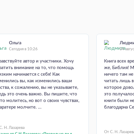
Ольга
Людм
Сегодня в 10:26
04 авгу
равствуйте автор и участники. Хочу
Книга всех вр
ратить внимание на то, что помощь
же, Библия! М
изким начинается с себя! Как
ничего там н
менились вы, как изменились ваши
читать лишь 
ства, к сожалению, вы не указываете,
которое довол
ведь это очень важно. Вы пишите, что
это получалос
то молитесь, но вот о своих чувствах,
книги были н
аратере молчите. ...
благодарна Се
С. Н. Лазарева
От С. Н. Лазарев