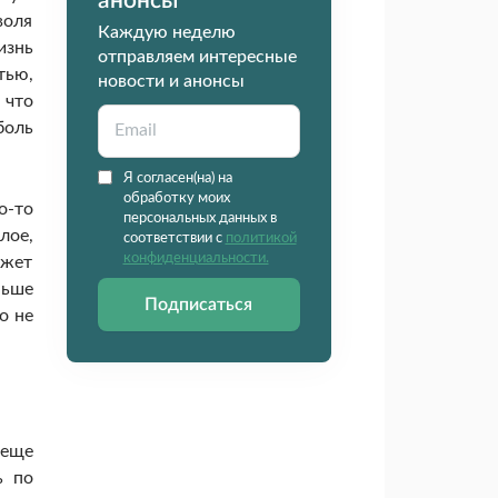
анонсы
воля
Каждую неделю
изнь
отправляем интересные
тью,
новости и анонсы
 что
боль
Я согласен(на) на
обработку моих
о-то
персональных данных в
лое,
соответствии с
политикой
конфиденциальности.
ожет
ньше
Подписаться
о не
 еще
ь по