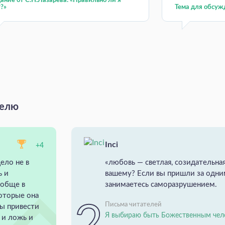
ание от С.Н.Лазарева: «Правильно ли я
?»
Тема для обсуж
делю
Inci
+4
ело не в
«любовь — светлая, созидательная
ь и
вашему? Если вы пришли за одн
ообще в
занимаетесь саморазрушением.
которые она
Письма читателей
ны привести
Я выбираю быть Божественным чел
ь и ложь и