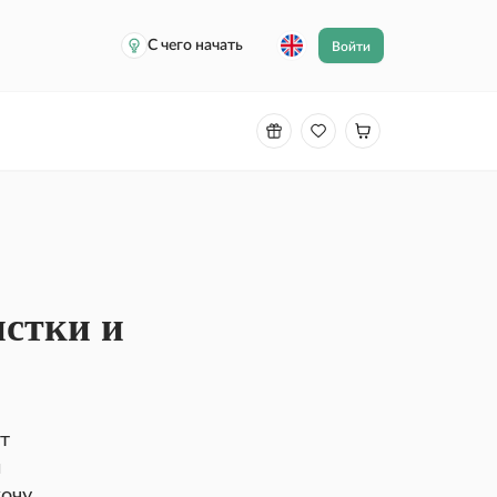
С чего начать
Войти
истки и
от
и
хочу