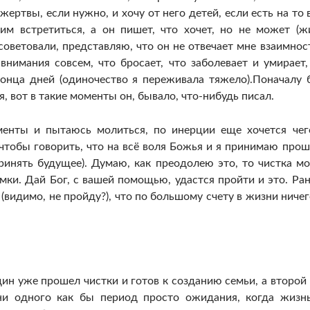
жертвы, если нужно, и хочу от него детей, если есть на то 
ним встретиться, а он пишет, что хочет, но не может (ж
советовали, представляю, что он не отвечает мне взаимнос
нимания совсем, что бросает, что заболевает и умирает,
онца дней (одиночество я переживала тяжело).Поначалу 
 вот в такие моменты он, бывало, что-нибудь писал.
менты и пытаюсь молиться, по инерции еще хочется чег
 чтобы говорить, что на всё воля Божья и я принимаю прош
ринять будущее). Думаю, как преодолею это, то чистка м
мки. Дай Бог, с вашей помощью, удастся пройти и это. Ра
 (видимо, не пройду?), что по большому счету в жизни ничег
один уже прошел чистки и готов к созданию семьи, а второй
ни одного как бы период просто ожидания, когда жизн