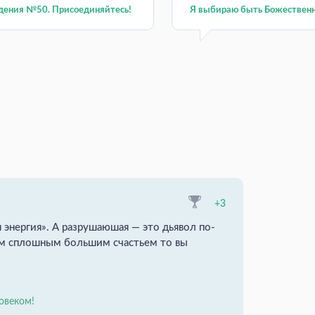
дения №50. Присоединяйтесь!
Я выбираю быть Божествен
+3
 энергия». А разрушаюшая — это дьявол по-
им сплошным большим счастьем то вы
овеком!