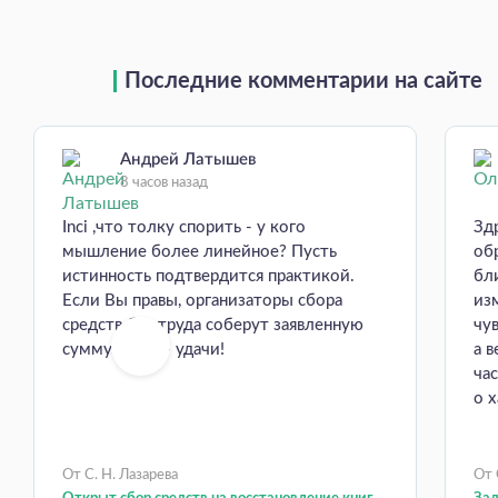
Последние комментарии на сайте
Андрей Латышев
8 часов назад
Inci ,что толку спорить - у кого
Зд
мышление более линейное? Пусть
об
истинность подтвердится практикой.
бл
Если Вы правы, организаторы сбора
из
средств без труда соберут заявленную
чув
сумму. Всем - удачи!
а 
час
о х
От С. Н. Лазарева
От 