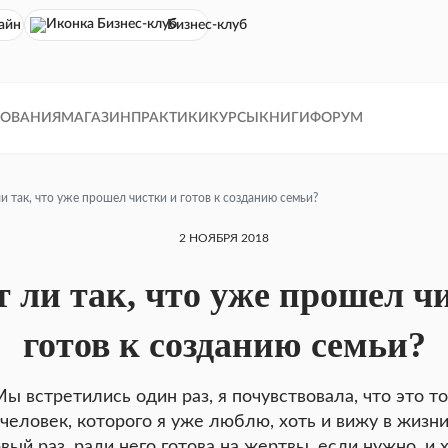
айн кинотеатр
Бизнес-клуб
ДОВАНИЯ
МАГАЗИН
ПРАКТИКИ
КУРСЫ
КНИГИ
ФОРУМ
и так, что уже прошел чистки и готов к созданию семьи?
2 НОЯБРЯ 2018
 ли так, что уже прошел ч
готов к созданию семьи?
ы встретились один раз, я почувствовала, что это т
человек, которого я уже люблю, хоть и вижу в жизн
вый раз, ради него готова на жертвы, если нужно, и 