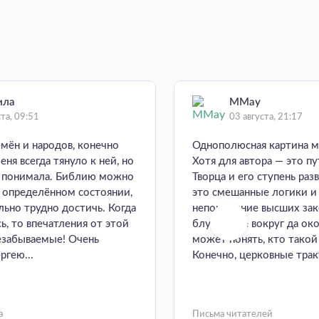
ила
MMay
ста, 09:51
03 августа, 21:17
емён и народов, конечно
Однополюсная картина м
еня всегда тянуло к ней, но
Хотя для автора — это пу
е понимала. Библию можно
Творца и его ступень раз
в определённом состоянии,
это смешанные логики и
ьно трудно достичь. Когда
непонимание высших зак
ь, то впечатления от этой
блуждание вокруг да око
езабываемые! Очень
может понять, кто такой
ргею...
Конечно, церковные тракт
а
Письма читателей