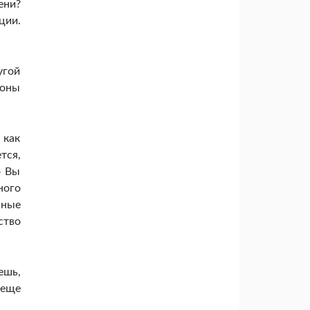
ени?
ции.
угой
роны
 как
тся,
о Вы
ного
чные
ство
ешь,
 еще