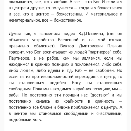
оказывается, все, что я люблю. А все — это Бог. И если и я
в центре и другие, то получается — тогда и я божественен
и все, кто в центре — божественны. И материальное и
нематериальное, все — божественное.
Думая так, я вспомнила видео В.Д.Плыкина, (где он
объясняет устройство Вселенной и, на мой взгляд,
правильно объясняет). Виктор Дмитриевич Плыкин
говорит, что Бог воспитывает из людей “партнеров” себе.
Партнеров, а не рабов, кем мы являемся, если мы
находимся в крайних позициях и поклоняемся, либо себе,
либо людям, либо идеям и т.д. Раб — не свободен. Но
если ты из противоположностей переходишь в центр, то
ты становишься подобен Богу, ты становишься
свободным. Пока мы находимся в крайних позициях, мы —
рабы. Но постепенно эти позиции нас “достают” и мы
постепенно качаясь из крайности в крайность —
постепенно все ближе и ближе приближаемся к центру. А
в центре мы становимся свободными и счастливыми,
подобными Богу.