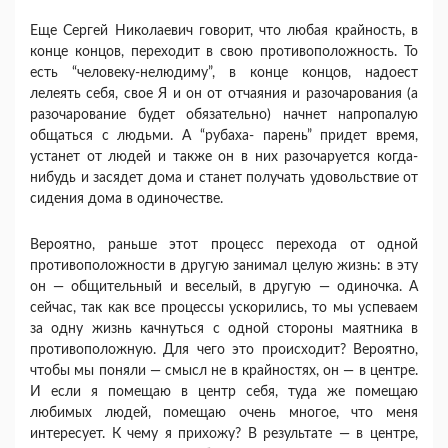
Еще Сергей Николаевич говорит, что любая крайность, в
конце концов, переходит в свою противоположность. То
есть “человеку-нелюдиму”, в конце концов, надоест
лелеять себя, свое Я и он от отчаяния и разочарования (а
разочарование будет обязательно) начнет напропалую
общаться с людьми. А “рубаха- парень” придет время,
устанет от людей и также он в них разочаруется когда-
нибудь и засядет дома и станет получать удовольствие от
сидения дома в одиночестве.
Вероятно, раньше этот процесс перехода от одной
противоположности в другую занимал целую жизнь: в эту
он — общительный и веселый, в другую — одиночка. А
сейчас, так как все процессы ускорились, то мы успеваем
за одну жизнь качнуться с одной стороны маятника в
противоположную. Для чего это происходит? Вероятно,
чтобы мы поняли — смысл не в крайностях, он — в центре.
И если я помещаю в центр себя, туда же помещаю
любимых людей, помещаю очень многое, что меня
интересует. К чему я прихожу? В результате — в центре,