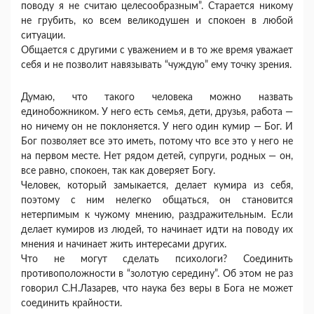
поводу я не считаю целесообразным”. Старается никому
не грубить, ко всем великодушен и спокоен в любой
ситуации.
Общается с другими с уважением и в то же время уважает
себя и не позволит навязывать “чуждую” ему точку зрения.
Думаю, что такого человека можно назвать
единобожником. У него есть семья, дети, друзья, работа —
но ничему он не поклоняется. У него один кумир — Бог. И
Бог позволяет все это иметь, потому что все это у него не
на первом месте. Нет рядом детей, супруги, родных — он,
все равно, спокоен, так как доверяет Богу.
Человек, который замыкается, делает кумира из себя,
поэтому с ним нелегко общаться, он становится
нетерпимым к чужому мнению, раздражительным. Если
делает кумиров из людей, то начинает идти на поводу их
мнения и начинает жить интересами других.
Что не могут сделать психологи? Соединить
противоположности в “золотую середину”. Об этом не раз
говорил С.Н.Лазарев, что наука без веры в Бога не может
соединить крайности.