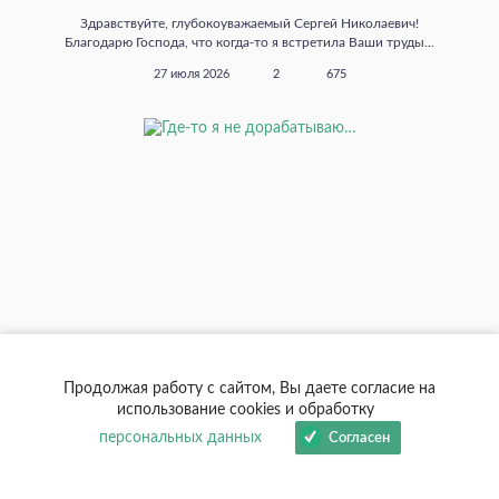
Здравствуйте, глубокоуважаемый Сергей Николаевич!
Благодарю Господа, что когда‑то я встретила Ваши труды...
27 июля 2026
2
675
ПИСЬМА ЧИТАТЕЛЕЙ
Продолжая работу с сайтом, Вы даете согласие на
Где‑то я не дорабатываю…
использование cookies и обработку
Здравствуйте, уважаемый Сергей Николаевич! Пишет Вам
персональных данных
Согласен
автор письма «История любящей женщины», чей опыт был
опубликован в одной из Ваших книг «Диагностика кармы»...