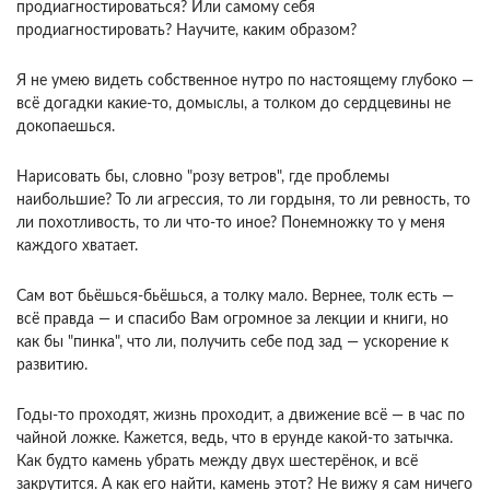
продиагностироваться? Или самому себя
продиагностировать? Научите, каким образом?
Я не умею видеть собственное нутро по настоящему глубоко —
всё догадки какие-то, домыслы, а толком до сердцевины не
докопаешься.
Нарисовать бы, словно "розу ветров", где проблемы
наибольшие? То ли агрессия, то ли гордыня, то ли ревность, то
ли похотливость, то ли что-то иное? Понемножку то у меня
каждого хватает.
Сам вот бьёшься-бьёшься, а толку мало. Вернее, толк есть —
всё правда — и спасибо Вам огромное за лекции и книги, но
как бы "пинка", что ли, получить себе под зад — ускорение к
развитию.
Годы-то проходят, жизнь проходит, а движение всё — в час по
чайной ложке. Кажется, ведь, что в ерунде какой-то затычка.
Как будто камень убрать между двух шестерёнок, и всё
закрутится. А как его найти, камень этот? Не вижу я сам ничего