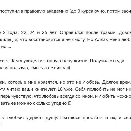
поступил в правовую академию (до 3 курса очно, потом заоч
 2 года: 22, 24 и 26 лет. Оправился после травмы дово
 жилец и, что восстановится я не смогу. Но Аллах меня люб
о ...
е свет. Там я увидел истинную цену жизни. Получил оттуда
не использую, смысла не вижу )))
и, которые мне нравятся, но это не любовь. Долгое врем
отя читаю ваши книги лет 18 уже. Себя полюбить не мог ни
еперь чувствую, что любовь всегда со мной, и любить можно
авать ее можно сколько угодно )))
в «любви» держат душу. Пытаюсь простить и их, и себ
.