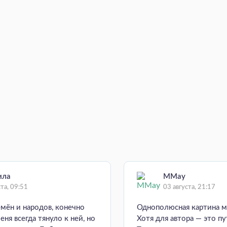
ила
MMay
ста, 09:51
03 августа, 21:17
емён и народов, конечно
Однополюсная картина м
еня всегда тянуло к ней, но
Хотя для автора — это пу