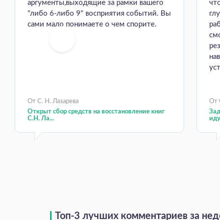
аргументы,выходящие за рамки вашего
чт
"либо 6-либо 9" восприятия событий. Вы
гл
сами мало понимаете о чем спорите.
ра
см
ре
на
уст
От С. Н. Лазарева
От 
Открыт сбор средств на восстановление книг
Зад
С.Н. Ла...
иду
Топ-3 лучших комментариев за не