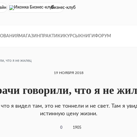
айн кинотеатр
Бизнес-клуб
ДОВАНИЯ
МАГАЗИН
ПРАКТИКИ
КУРСЫ
КНИГИ
ФОРУМ
ли, что я не жилец
19 НОЯБРЯ 2018
ачи говорили, что я не жи
 что я видел там, это не тоннели и не свет. Там я ув
истинную цену жизни.
0
1905