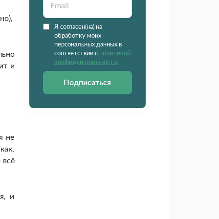
но),
Я согласен(на) на
обработку моих
персональных данных в
льно
соответствии с
политикой
конфиденциальности.
ит и
Подписаться
я не
как,
 всё
я, и