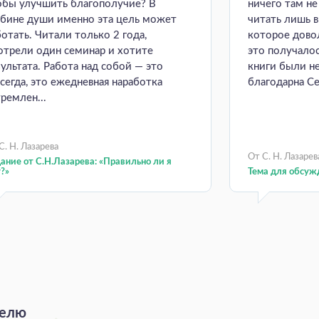
обы улучшить благополучие? В
ничего там н
убине души именно эта цель может
читать лишь 
ботать. Читали только 2 года,
которое довол
отрели один семинар и хотите
это получалос
зультата. Работа над собой — это
книги были н
всегда, это ежедневная наработка
благодарна Се
ремлен...
С. Н. Лазарева
От С. Н. Лазарев
ание от С.Н.Лазарева: «Правильно ли я
?»
Тема для обсуж
делю