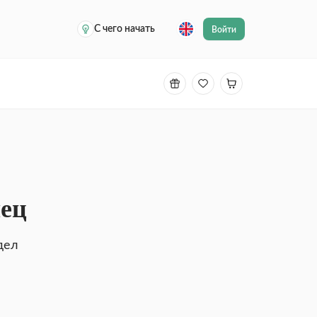
С чего начать
Войти
лец
идел