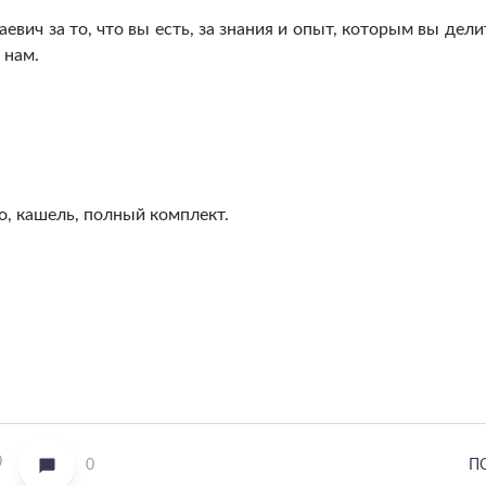
вич за то, что вы есть, за знания и опыт, которым вы дели
 нам.
ло, кашель, полный комплект.
0
0
П