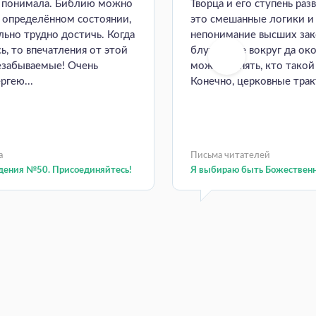
е понимала. Библию можно
Творца и его ступень раз
в определённом состоянии,
это смешанные логики и
ьно трудно достичь. Когда
непонимание высших зак
ь, то впечатления от этой
блуждание вокруг да око
езабываемые! Очень
может понять, кто такой
ргею...
Конечно, церковные тракт
а
Письма читателей
дения №50. Присоединяйтесь!
Я выбираю быть Божествен