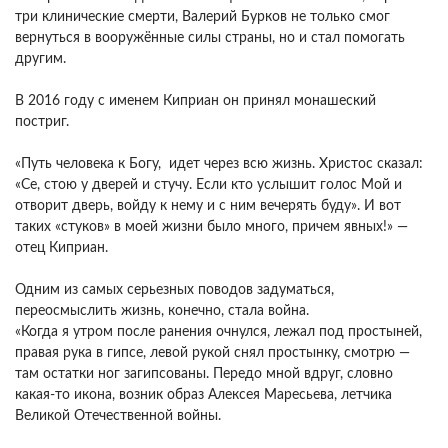
три клинические смерти, Валерий Бурков не только смог
вернуться в вооружённые силы страны, но и стал помогать
другим.
В 2016 году с именем Киприан он принял монашеский
постриг.
«Путь человека к Богу, идет через всю жизнь. Христос сказал:
«Се, стою у дверей и стучу. Если кто услышит голос Мой и
отворит дверь, войду к нему и с ним вечерять буду». И вот
таких «стуков» в моей жизни было много, причем явных!» —
отец Киприан.
Одним из самых серьезных поводов задуматься,
переосмыслить жизнь, конечно, стала война.
«Когда я утром после ранения очнулся, лежал под простыней,
правая рука в гипсе, левой рукой снял простынку, смотрю —
там остатки ног загипсованы. Передо мной вдруг, словно
какая-то икона, возник образ Алексея Маресьева, летчика
Великой Отечественной войны.