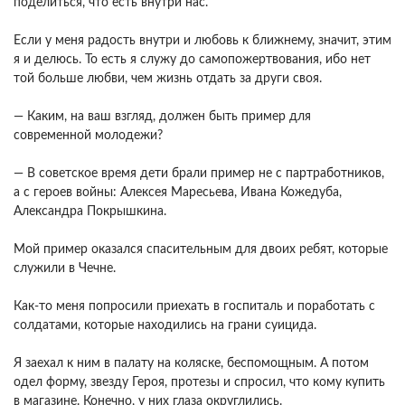
поделиться, что есть внутри нас.
Если у меня радость внутри и любовь к ближнему, значит, этим
я и делюсь. То есть я служу до самопожертвования, ибо нет
той больше любви, чем жизнь отдать за други своя.
— Каким, на ваш взгляд, должен быть пример для
современной молодежи?
— В советское время дети брали пример не с партработников,
а с героев войны: Алексея Маресьева, Ивана Кожедуба,
Александра Покрышкина.
Мой пример оказался спасительным для двоих ребят, которые
служили в Чечне.
Как-то меня попросили приехать в госпиталь и поработать с
солдатами, которые находились на грани суицида.
Я заехал к ним в палату на коляске, беспомощным. А потом
одел форму, звезду Героя, протезы и спросил, что кому купить
в магазине. Конечно, у них глаза округлились.