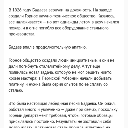
В 1826 году Бадаева вернули на должность. На заводе
создали Горное научно-техническое общество. Казалось,
все налаживается — но вот однажды летом в цеху начался
пожар, и в огне погибло все оборудование стального
производства.
Бадаев впал в продолжительную апатию.
Горное общество создали люди инициативные, и они не
дали погибнуть сталелитейному делу. А тут еще
появилась новая задача, которую не мог решить никто,
кроме мастера: в Пермской губернии начали добывать
платину, и нужна была серия опытов по ее сплаву со
сталью.
Это была настоящая лебединая песня Бадаева. Он ожил,
работал много и увлеченно — даже при свечах, поскольку
Горный департамент требовал, чтобы готовые образцы
присылались постоянно. Результаты не заставили себя
долго ждать: платиновая сталь прошла испытания на