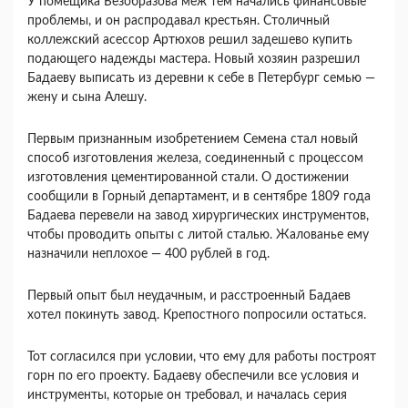
У помещика Безобразова меж тем начались финансовые
проблемы, и он распродавал крестьян. Столичный
коллежский асессор Артюхов решил задешево купить
подающего надежды мастера. Новый хозяин разрешил
Бадаеву выписать из деревни к себе в Петербург семью —
жену и сына Алешу.
Первым признанным изобретением Семена стал новый
способ изготовления железа, соединенный с процессом
изготовления цементированной стали. О достижении
сообщили в Горный департамент, и в сентябре 1809 года
Бадаева перевели на завод хирургических инструментов,
чтобы проводить опыты с литой сталью. Жалованье ему
назначили неплохое — 400 рублей в год.
Первый опыт был неудачным, и расстроенный Бадаев
хотел покинуть завод. Крепостного попросили остаться.
Тот согласился при условии, что ему для работы построят
горн по его проекту. Бадаеву обеспечили все условия и
инструменты, которые он требовал, и началась серия