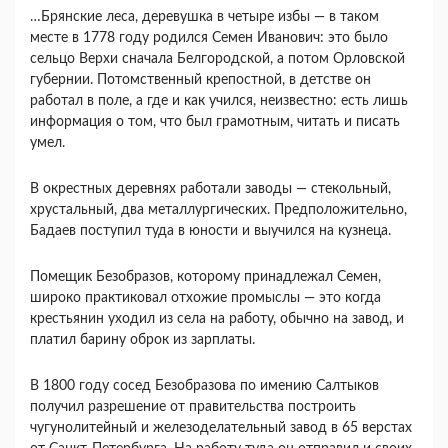
…Брянские леса, деревушка в четыре избы — в таком
месте в 1778 году родился Семен Иванович: это было
сельцо Верхи сначала Белгородской, а потом Орловской
губернии. Потомственный крепостной, в детстве он
работал в поле, а где и как учился, неизвестно: есть лишь
информация о том, что был грамотным, читать и писать
умел.
В окрестных деревнях работали заводы — стекольный,
хрустальный, два металлургических. Предположительно,
Бадаев поступил туда в юности и выучился на кузнеца.
Помещик Безобразов, которому принадлежал Семен,
широко практиковал отхожие промыслы — это когда
крестьянин уходил из села на работу, обычно на завод, и
платил барину оброк из зарплаты.
В 1800 году сосед Безобразова по имению Салтыков
получил разрешение от правительства построить
чугунолитейный и железоделательный завод в 65 верстах