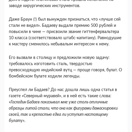
заводе хирургических инструментов.
Даже Браун (!) был вынужден признаться, что «лучше сей
стали не видел». Бадаеву выдали премию 500 рублей и
повысили в чине — присвоили звание гиттенфервальтера
10 класса (соответствовало штабс-капитану). Равнодушие
к мастеру сменилось небывалым интересом к нему.
Его вызвали в столицу и предложили новую задачу:
требовалось изготовить сталь, твердостью
превосходящую индийский вутц — проще говоря, булат. О
бомбейском булате ходили легенды.
Преуспел ли Бадаев? До нас дошла лишь одна статья в
газете «Северный муравей», и в ней есть такие слова:
«
Господин Бадаев показывал мне уже столь отличные
образцы литой стали, что она как фигурами дамаскировки
своей, так и крепостью едва ли уступит настоящему
булату
».