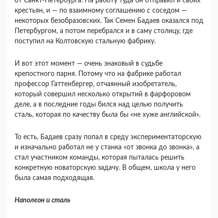
от Санкт-Петербурга. На работу туда он отправил и своих
крестьян, и — по взаимному соглашению с соседом —
некоторых безобразовских. Так Семен Бадаев оказался под
Петербургом, а потом перебрался и в саму столицу, где
поступил на Колтовскую стальную фабрику.
И вот этот момент — очень знаковый в судьбе
крепостного парня. Потому что на фабрике работал
профессор Гаттенбергер, отчаянный изобретатель,
который совершил несколько открытий в фарфоровом
деле, а в последние годы бился над целью получить
сталь, которая по качеству была бы «не хуже английской».
То есть, Бадаев сразу попал в среду экспериментаторскую
и изначально работал не у станка «от звонка до звонка», а
стал участником команды, которая пыталась решить
конкретную новаторскую задачу. В общем, школа у него
была самая подходящая.
Наполеон и сталь