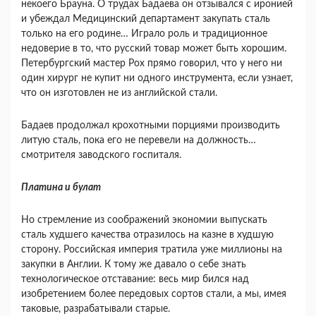
некоего Брауна. О трудах Бадаева он отзывался с иронией
и убеждал Медицинский департамент закупать сталь
только на его родине… Играло роль и традиционное
недоверие в то, что русский товар может быть хорошим.
Петербургский мастер Рох прямо говорил, что у него ни
один хирург не купит ни одного инструмента, если узнает,
что он изготовлен не из английской стали.
Бадаев продолжал крохотными порциями производить
литую сталь, пока его не перевели на должность…
смотрителя заводского госпиталя.
Платина и булат
Но стремление из соображений экономии выпускать
сталь худшего качества отразилось на казне в худшую
сторону. Российская империя тратила уже миллионы на
закупки в Англии. К тому же давало о себе знать
технологическое отставание: весь мир бился над
изобретением более передовых сортов стали, а мы, имея
таковые, разрабатывали старые.