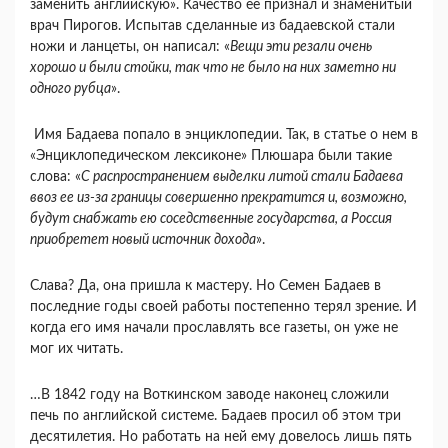
заменить английскую». Качество ее признал и знаменитый
врач Пирогов. Испытав сделанные из бадаевской стали
ножи и ланцеты, он написал: «
Вещи эти резали очень
хорошо и были стойки, так что не было на них заметно ни
одного рубца
».
Имя Бадаева попало в энциклопедии. Так, в статье о нем в
«Энциклопедическом лексиконе» Плюшара были такие
слова: «
С распространением выделки литой стали Бадаева
ввоз ее из-за границы совершенно прекратится и, возможно,
будут снабжать ею соседственные государства, а Россия
приобретет новый источник дохода
».
Слава? Да, она пришла к мастеру. Но Семен Бадаев в
последние годы своей работы постепенно терял зрение. И
когда его имя начали прославлять все газеты, он уже не
мог их читать.
…В 1842 году на Воткинском заводе наконец сложили
печь по английской системе. Бадаев просил об этом три
десятилетия. Но работать на ней ему довелось лишь пять