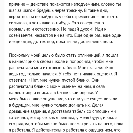
причине — действие покажется неподъемным, словно ты
шаг за шагом бредёшь через трясину. В такие дни,
вероятно, ты не найдешь у себя стремления — не то что
сильного, а хоть какого-нибудь. Это совершенно
нормально и естественно. Не падай духом! Иди к
совей мечте, несмотря ни на что. Еще один раз, еще один,
и ещё один, до тех пор, пока ты не достигнешь цели.
Поскольку моей целью было стать отличницей, я пошла
в канцелярию в своей школе и попросила, чтобы мне
распечатали мои итоговые табели. Мне сказали: «Еще
ведь год только начался. У тебя нет никаких оценок». Я
ответила: «Нет, мне нужен пустой бланк». Они
распечатали бланк с моим именем на нем, я села
на лестнице и вписала в бланк свои оценки. У
меня было такое ощущение, что они уже существовали
в будущем, мне нужно только догнать их. Делая
домашние задания, я доставала табель со сплошными
«отлично», которые, как я решила, у меня будут, и клала
его рядом, чтобы можно было посматривать на него, пока
я работала. Я действительно работала с ощущением, что