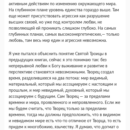
активным действиям по изменению окружающего мира.
На глубинном плане уровень единства гораздо выше. Там
еще может присутствовать агрессия как разрушение
высших связей, но уже под контролем любви, не
позволяющей ей проникать слишком глубоко. На самых
глубинных планах, самых высокоэнергетических,— только
любовь, там весь мир един и агрессия невозможна.
Я уже пытался объяснить понятие Святой Троицы в
предыдущих книгах, сейчас я это понимаю так: без
непрерывной любви к Богу выживание и развитие в
перспективе становятся невозможными. Творец создал
время, разделившееся на два потока: мир видимый,
материальный, который мы ассоциируем с настоящим и
прошлым, и мир невидимый, духовный, который мы
ассоциируем с будущим. Сам Творец — за пределами
времени и мира, проявленного и непроявленного. Если же
мы будем считать, что Творец только за пределами
времени, тогда мы должны предположить, что в видимом
и невидимом мире есть что-то отличное от Творца, то есть
придем к многобожию, язычеству. Я думаю, что догмат о